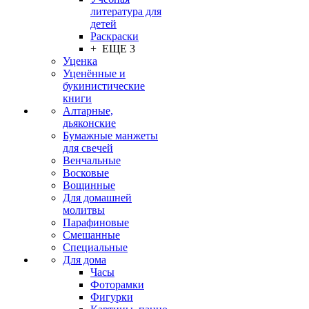
литература для
детей
Раскраски
+ ЕЩЕ 3
Уценка
Уценённые и
букинистические
книги
Алтарные,
дьяконские
Бумажные манжеты
для свечей
Венчальные
Восковые
Вощинные
Для домашней
молитвы
Парафиновые
Смешанные
Специальные
Для дома
Часы
Фоторамки
Фигурки