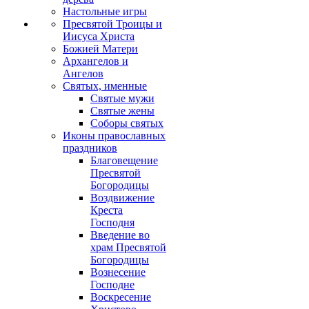
Настольные игры
Пресвятой Троицы и
Иисуса Христа
Божией Матери
Архангелов и
Ангелов
Святых, именные
Святые мужи
Святые жены
Соборы святых
Иконы православных
праздников
Благовещение
Пресвятой
Богородицы
Воздвижение
Креста
Господня
Введение во
храм Пресвятой
Богородицы
Вознесение
Господне
Воскресение