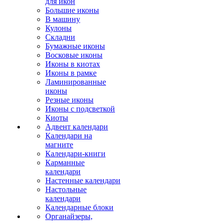
для икон
Большие иконы
В машину
Кулоны
Складни
Бумажные иконы
Восковые иконы
Иконы в киотах
Иконы в рамке
Ламинированные
иконы
Резные иконы
Иконы с подсветкой
Киоты
Адвент календари
Календари на
магните
Календари-книги
Карманные
календари
Настенные календари
Настольные
календари
Календарные блоки
Органайзеры,