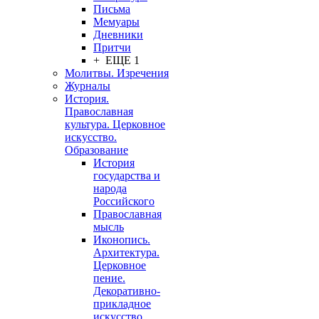
Письма
Мемуары
Дневники
Притчи
+ ЕЩЕ 1
Молитвы. Изречения
Журналы
История.
Православная
культура. Церковное
искусство.
Образование
История
государства и
народа
Российского
Православная
мысль
Иконопись.
Архитектура.
Церковное
пение.
Декоративно-
прикладное
искусство