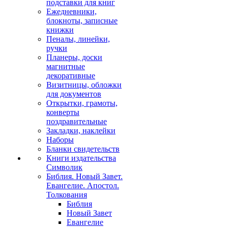
подставки для книг
Ежедневники,
блокноты, записные
книжки
Пеналы, линейки,
ручки
Планеры, доски
магнитные
декоративные
Визитницы, обложки
для документов
Открытки, грамоты,
конверты
поздравительные
Закладки, наклейки
Наборы
Бланки свидетельств
Книги издательства
Символик
Библия. Новый Завет.
Евангелие. Апостол.
Толкования
Библия
Новый Завет
Евангелие