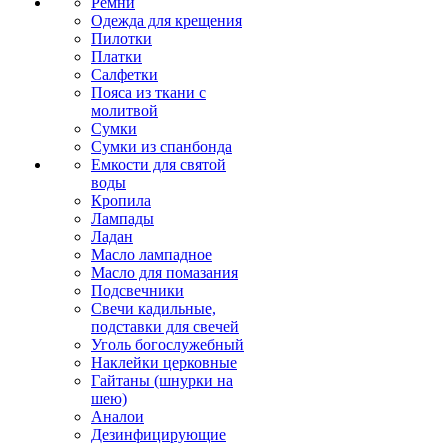
Ремни
Одежда для крещения
Пилотки
Платки
Салфетки
Пояса из ткани с
молитвой
Сумки
Сумки из спанбонда
Емкости для святой
воды
Кропила
Лампады
Ладан
Масло лампадное
Масло для помазания
Подсвечники
Свечи кадильные,
подставки для свечей
Уголь богослужебный
Наклейки церковные
Гайтаны (шнурки на
шею)
Аналои
Дезинфицирующие