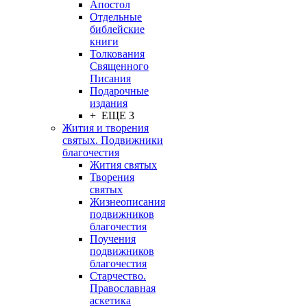
Апостол
Отдельные
библейские
книги
Толкования
Священного
Писания
Подарочные
издания
+ ЕЩЕ 3
Жития и творения
святых. Подвижники
благочестия
Жития святых
Творения
святых
Жизнеописания
подвижников
благочестия
Поучения
подвижников
благочестия
Старчество.
Православная
аскетика