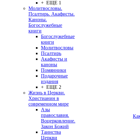
+ ЕЩЕ 1
Молитвословы.
Псалтирь. Акафисты.
Каноны.
Богослужебные
книги
Богослужебные
книги
Молитвословы
Псалтирь
Акафисты и
каноны
Помянники
Подарочные
издания
+ ЕЩЕ 2
Жизнь в Церкви.
Христианин в
современном мире
Азы
православия.
Ка
Воцерковление.
Закон Божий
Таинства
Церкви