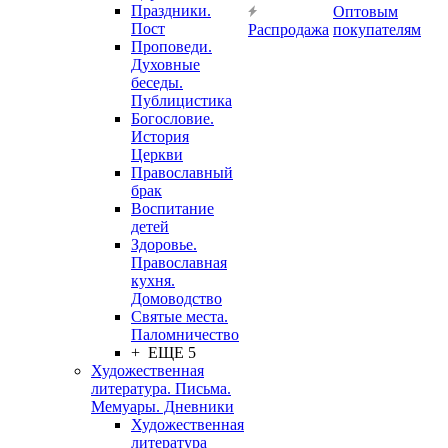
Праздники.
Оптовым
Пост
Распродажа
покупателям
Проповеди.
Духовные
беседы.
Публицистика
Богословие.
История
Церкви
Православный
брак
Воспитание
детей
Здоровье.
Православная
кухня.
Домоводство
Святые места.
Паломничество
+ ЕЩЕ 5
Художественная
литература. Письма.
Мемуары. Дневники
Художественная
литература