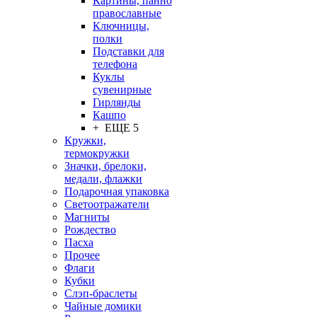
Картины, панно
православные
Ключницы,
полки
Подставки для
телефона
Куклы
сувенирные
Гирлянды
Кашпо
+ ЕЩЕ 5
Кружки,
термокружки
Значки, брелоки,
медали, флажки
Подарочная упаковка
Светоотражатели
Магниты
Рождество
Пасха
Прочее
Флаги
Кубки
Слэп-браслеты
Чайные домики