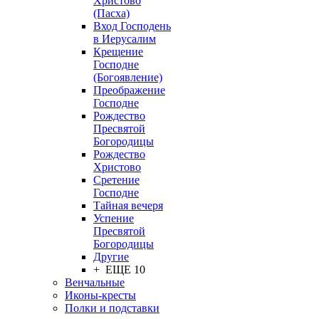
Христово
(Пасха)
Вход Господень
в Иерусалим
Крещение
Господне
(Богоявление)
Преображение
Господне
Рождество
Пресвятой
Богородицы
Рождество
Христово
Сретение
Господне
Тайная вечеря
Успение
Пресвятой
Богородицы
Другие
+ ЕЩЕ 10
Венчальные
Иконы-кресты
Полки и подставки