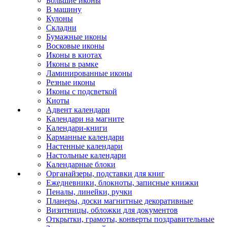
Большие иконы
В машину
Кулоны
Складни
Бумажные иконы
Восковые иконы
Иконы в киотах
Иконы в рамке
Ламинированные иконы
Резные иконы
Иконы с подсветкой
Киоты
Адвент календари
Календари на магните
Календари-книги
Карманные календари
Настенные календари
Настольные календари
Календарные блоки
Органайзеры, подставки для книг
Ежедневники, блокноты, записные книжки
Пеналы, линейки, ручки
Планеры, доски магнитные декоративные
Визитницы, обложки для документов
Открытки, грамоты, конверты поздравительные