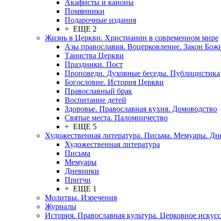
Акафисты и каноны
Помянники
Подарочные издания
+ ЕЩЕ 2
Жизнь в Церкви. Христианин в современном мире
Азы православия. Воцерковление. Закон Бож
Таинства Церкви
Праздники. Пост
Проповеди. Духовные беседы. Публицистика
Богословие. История Церкви
Православный брак
Воспитание детей
Здоровье. Православная кухня. Домоводство
Святые места. Паломничество
+ ЕЩЕ 5
Художественная литература. Письма. Мемуары. Д
Художественная литература
Письма
Мемуары
Дневники
Притчи
+ ЕЩЕ 1
Молитвы. Изречения
Журналы
История. Православная культура. Церковное искусс