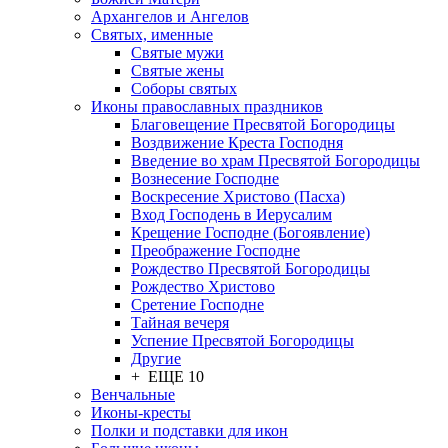
Архангелов и Ангелов
Святых, именные
Святые мужи
Святые жены
Соборы святых
Иконы православных праздников
Благовещение Пресвятой Богородицы
Воздвижение Креста Господня
Введение во храм Пресвятой Богородицы
Вознесение Господне
Воскресение Христово (Пасха)
Вход Господень в Иерусалим
Крещение Господне (Богоявление)
Преображение Господне
Рождество Пресвятой Богородицы
Рождество Христово
Сретение Господне
Тайная вечеря
Успение Пресвятой Богородицы
Другие
+ ЕЩЕ 10
Венчальные
Иконы-кресты
Полки и подставки для икон