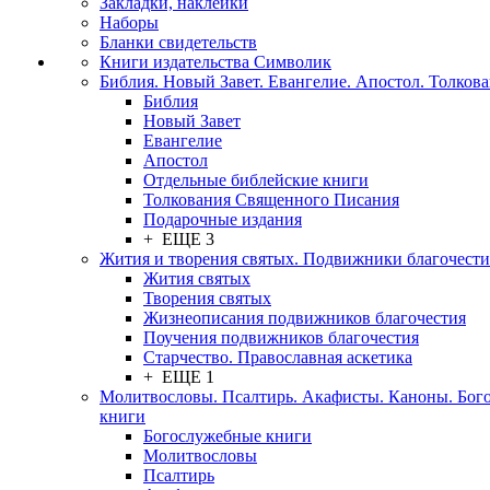
Закладки, наклейки
Наборы
Бланки свидетельств
Книги издательства Символик
Библия. Новый Завет. Евангелие. Апостол. Толков
Библия
Новый Завет
Евангелие
Апостол
Отдельные библейские книги
Толкования Священного Писания
Подарочные издания
+ ЕЩЕ 3
Жития и творения святых. Подвижники благочести
Жития святых
Творения святых
Жизнеописания подвижников благочестия
Поучения подвижников благочестия
Старчество. Православная аскетика
+ ЕЩЕ 1
Молитвословы. Псалтирь. Акафисты. Каноны. Бог
книги
Богослужебные книги
Молитвословы
Псалтирь