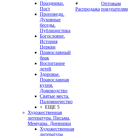
Праздники.
Оптовым
Пост
Распродажа
покупателям
Проповеди.
Духовные
беседы.
Публицистика
Богословие.
История
Церкви
Православный
брак
Воспитание
детей
Здоровье.
Православная
кухня.
Домоводство
Святые места.
Паломничество
+ ЕЩЕ 5
Художественная
литература. Письма.
Мемуары. Дневники
Художественная
литература