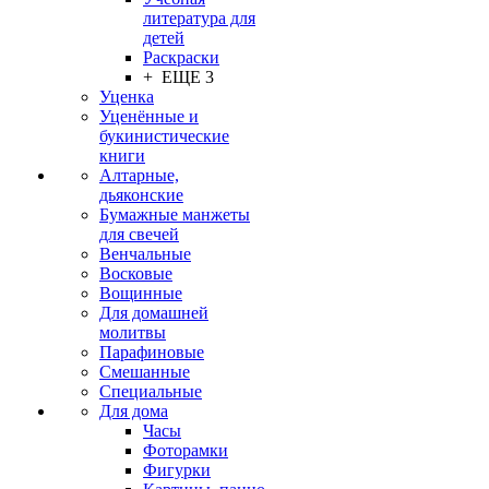
литература для
детей
Раскраски
+ ЕЩЕ 3
Уценка
Уценённые и
букинистические
книги
Алтарные,
дьяконские
Бумажные манжеты
для свечей
Венчальные
Восковые
Вощинные
Для домашней
молитвы
Парафиновые
Смешанные
Специальные
Для дома
Часы
Фоторамки
Фигурки