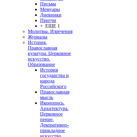
Письма
Мемуары
Дневники
Притчи
+ ЕЩЕ 1
Молитвы. Изречения
Журналы
История.
Православная
культура. Церковное
искусство.
Образование
История
государства и
народа
Российского
Православная
мысль
Иконопись.
Архитектура.
Церковное
пение.
Декоративно-
прикладное
искусство