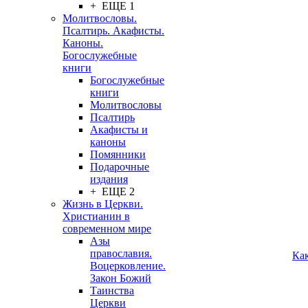
+ ЕЩЕ 1
Молитвословы.
Псалтирь. Акафисты.
Каноны.
Богослужебные
книги
Богослужебные
книги
Молитвословы
Псалтирь
Акафисты и
каноны
Помянники
Подарочные
издания
+ ЕЩЕ 2
Жизнь в Церкви.
Христианин в
современном мире
Азы
православия.
Ка
Воцерковление.
Закон Божий
Таинства
Церкви