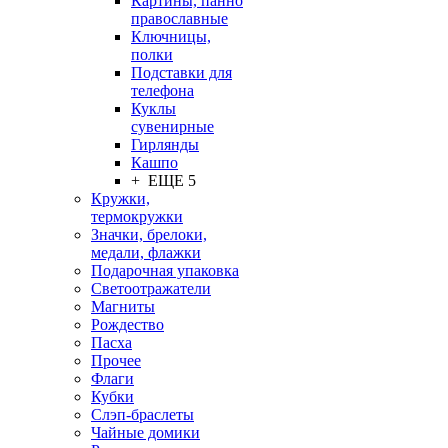
Картины, панно
православные
Ключницы,
полки
Подставки для
телефона
Куклы
сувенирные
Гирлянды
Кашпо
+ ЕЩЕ 5
Кружки,
термокружки
Значки, брелоки,
медали, флажки
Подарочная упаковка
Светоотражатели
Магниты
Рождество
Пасха
Прочее
Флаги
Кубки
Слэп-браслеты
Чайные домики