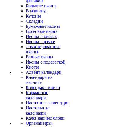
для икон
Большие иконы
В машину
Кулоны
Складни
Бумажные иконы
Восковые иконы
Иконы в киотах
Иконы в рамке
Ламинированные
иконы
Резные иконы
Иконы с подсветкой
Киоты
Адвент календари
Календари на
магните
Календари-книги
Карманные
календари
Настенные календари
Настольные
календари
Календарные блоки
Органайзеры,