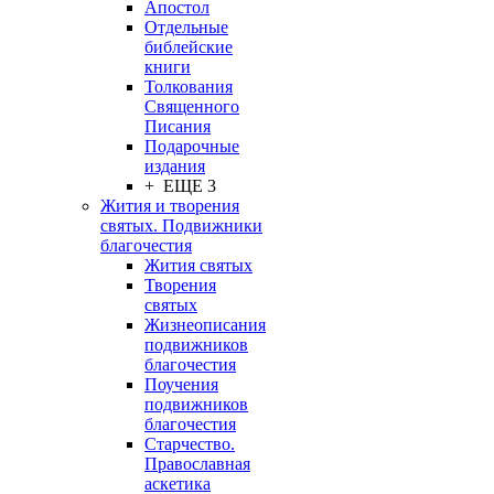
Апостол
Отдельные
библейские
книги
Толкования
Священного
Писания
Подарочные
издания
+ ЕЩЕ 3
Жития и творения
святых. Подвижники
благочестия
Жития святых
Творения
святых
Жизнеописания
подвижников
благочестия
Поучения
подвижников
благочестия
Старчество.
Православная
аскетика