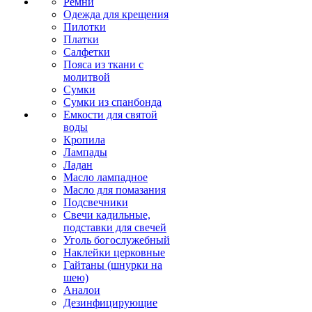
Ремни
Одежда для крещения
Пилотки
Платки
Салфетки
Пояса из ткани с
молитвой
Сумки
Сумки из спанбонда
Емкости для святой
воды
Кропила
Лампады
Ладан
Масло лампадное
Масло для помазания
Подсвечники
Свечи кадильные,
подставки для свечей
Уголь богослужебный
Наклейки церковные
Гайтаны (шнурки на
шею)
Аналои
Дезинфицирующие