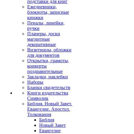
подставки для книг
Ежедневники,
блокноты, записные
книжки
Пеналы, линейки,
ручки
Планеры, доски
магнитные
декоративные
Визитницы, обложки
для документов
Открытки, грамоты,
конверты
поздравительные
Закладки, наклейки
Наборы
Бланки свидетельств
Книги издательства
Символик
Библия. Новый Завет.
Евангелие. Апостол.
Толкования
Библия
Новый Завет
Евангелие