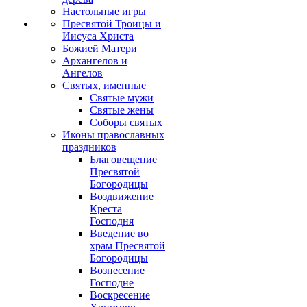
Настольные игры
Пресвятой Троицы и
Иисуса Христа
Божией Матери
Архангелов и
Ангелов
Святых, именные
Святые мужи
Святые жены
Соборы святых
Иконы православных
праздников
Благовещение
Пресвятой
Богородицы
Воздвижение
Креста
Господня
Введение во
храм Пресвятой
Богородицы
Вознесение
Господне
Воскресение