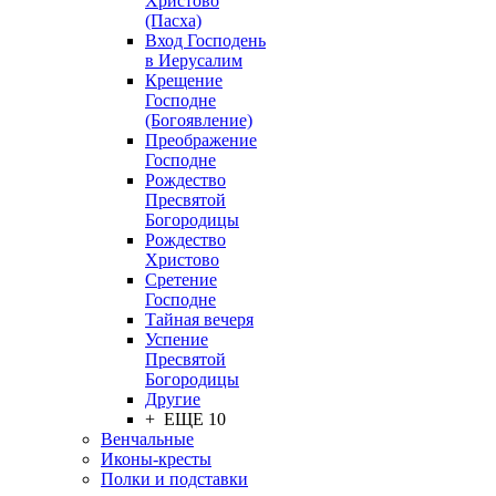
Христово
(Пасха)
Вход Господень
в Иерусалим
Крещение
Господне
(Богоявление)
Преображение
Господне
Рождество
Пресвятой
Богородицы
Рождество
Христово
Сретение
Господне
Тайная вечеря
Успение
Пресвятой
Богородицы
Другие
+ ЕЩЕ 10
Венчальные
Иконы-кресты
Полки и подставки