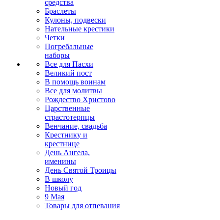
средства
Браслеты
Кулоны, подвески
Нательные крестики
Четки
Погребальные
наборы
Все для Пасхи
Великий пост
В помощь воинам
Все для молитвы
Рождество Христово
Царственные
страстотерпцы
Венчание, свадьба
Крестнику и
крестнице
День Ангела,
именины
День Святой Троицы
В школу
Новый год
9 Мая
Товары для отпевания