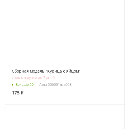
Сборная модель "Курица с яйцом"
срок отгрузки до 7 дней
Больше 50
Арт.: 006001лзр058
175
₽