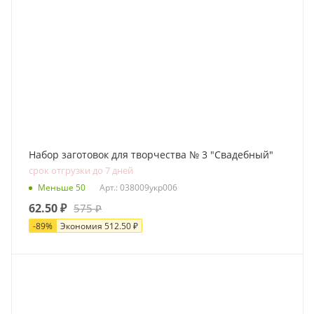
Набор заготовок для творчества № 3 "Свадебный"
срок отгрузки до 7 дней
Меньше 50
Арт.: 038009укр006
62.50
₽
575
₽
-
89
%
Экономия
512.50
₽