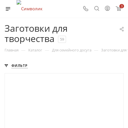
0
Заготовки для
творчества
59
—
—
—
Главная
Каталог
Для семейного досуга
Заготовки для
ФИЛЬТР