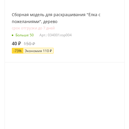
Сборная модель для раскрашивания "Ёлка с
пожеланиями", дерево
срок отгрузки до 7 дней
Больше 50
Арт.: 034001лзр004
40
₽
150
₽
-
73
%
Экономия
110
₽