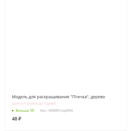
Модель для раскрашивания "Птичка", дерево
срок отгрузки до 7 дней
Больше 50
Арт.: 006001лзр064
40
₽