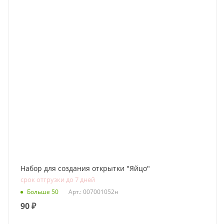
Набор для создания открытки "Яйцо"
срок отгрузки до 7 дней
Больше 50
Арт.: 007001052н
90
₽