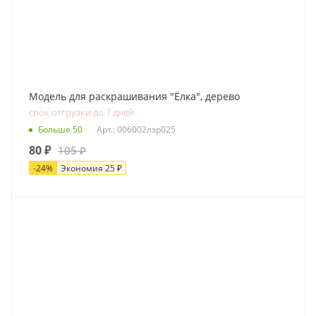
Модель для раскрашивания "Ёлка", дерево
срок отгрузки до 7 дней
Больше 50
Арт.: 006002лзр025
80
₽
105
₽
-
24
%
Экономия
25
₽