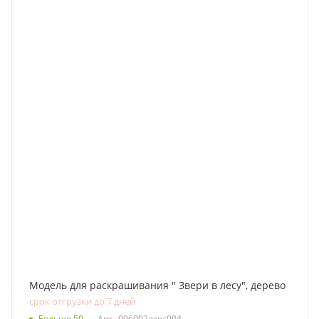
Модель для раскрашивания " Звери в лесу", дерево
срок отгрузки до 7 дней
Больше 50
Арт.: 006002лзрс004