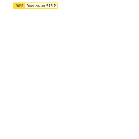
-
90
%
Экономия
515
₽