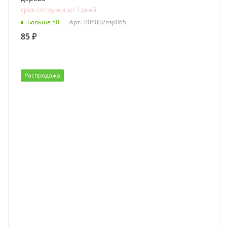
срок отгрузки до 7 дней
Больше 50
Арт.: 006002лзр065
85
₽
Распродажа