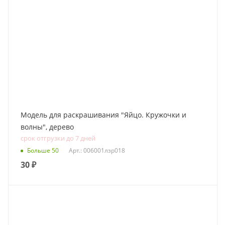
Модель для раскрашивания "Яйцо. Кружочки и
волны", дерево
срок отгрузки до 7 дней
Больше 50
Арт.: 006001лзр018
30
₽