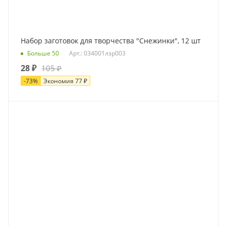
Набор заготовок для творчества "Снежинки", 12 шт
Больше 50
Арт.: 034001лзр003
28
₽
105
₽
-
73
%
Экономия
77
₽