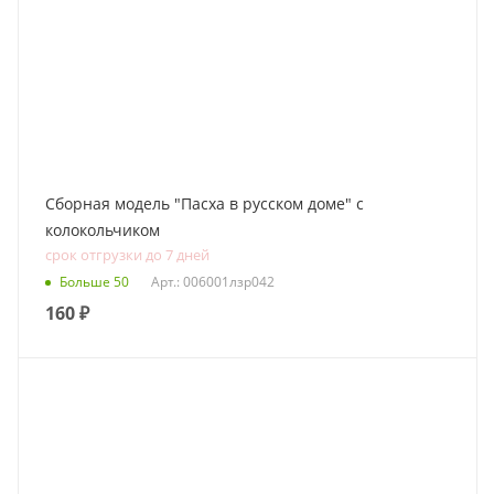
Сборная модель "Пасха в русском доме" с
колокольчиком
срок отгрузки до 7 дней
Больше 50
Арт.: 006001лзр042
160
₽