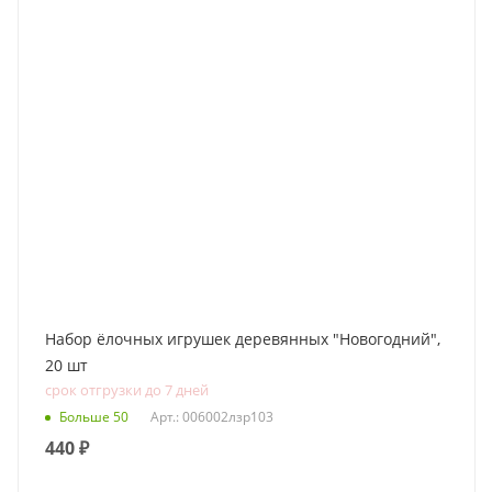
Набор ёлочных игрушек деревянных "Новогодний",
20 шт
срок отгрузки до 7 дней
Больше 50
Арт.: 006002лзр103
440
₽