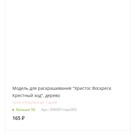
Модель для раскрашивания "Христос Воскресе.
Крестный ход", дерево
срок отгрузки до 7 дней
Больше 50
Арт.: 006001лзрс005
165
₽