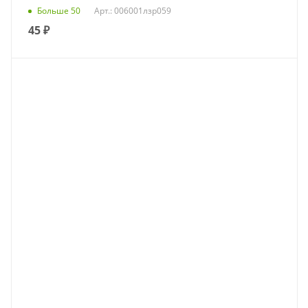
Больше 50
Арт.: 006001лзр059
45
₽