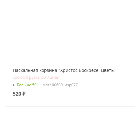
Пасхальная корзина "Христос Воскресе. Цветы"
срок отгрузки до 7 дней
Больше 50
Арт.: 006001лзр077
520
₽