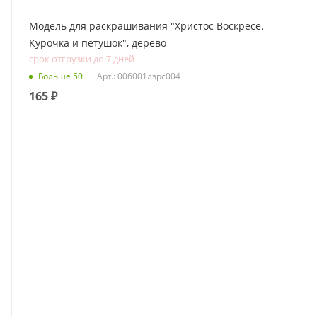
Модель для раскрашивания "Христос Воскресе.
Курочка и петушок", дерево
срок отгрузки до 7 дней
Больше 50
Арт.: 006001лзрс004
165
₽