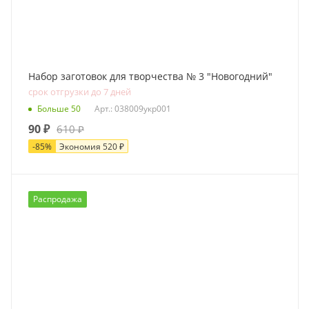
Набор заготовок для творчества № 3 "Новогодний"
срок отгрузки до 7 дней
Больше 50
Арт.: 038009укр001
90
₽
610
₽
-
85
%
Экономия
520
₽
Распродажа