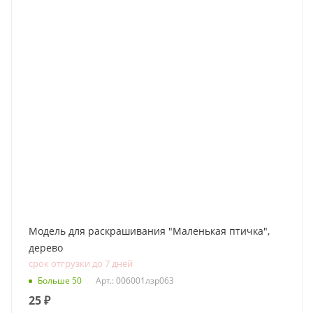
Модель для раскрашивания "Маленькая птичка",
дерево
срок отгрузки до 7 дней
Больше 50
Арт.: 006001лзр063
25
₽