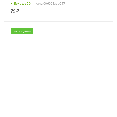
Больше 50
Арт.: 006001лзр047
79
₽
Распродажа