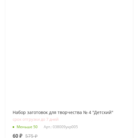
Набор заготовок для творчества № 4 "Детский"
срок отгрузки до 7 дней
Меньше 50
Арт.: 038009укр005
60
₽
575
₽