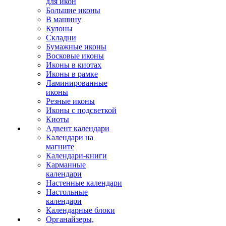
для икон
Большие иконы
В машину
Кулоны
Складни
Бумажные иконы
Восковые иконы
Иконы в киотах
Иконы в рамке
Ламинированные
иконы
Резные иконы
Иконы с подсветкой
Киоты
Адвент календари
Календари на
магните
Календари-книги
Карманные
календари
Настенные календари
Настольные
календари
Календарные блоки
Органайзеры,