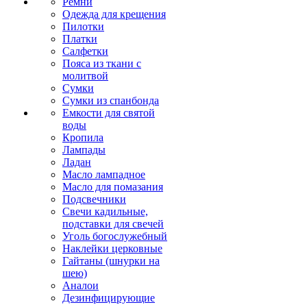
Ремни
Одежда для крещения
Пилотки
Платки
Салфетки
Пояса из ткани с
молитвой
Сумки
Сумки из спанбонда
Емкости для святой
воды
Кропила
Лампады
Ладан
Масло лампадное
Масло для помазания
Подсвечники
Свечи кадильные,
подставки для свечей
Уголь богослужебный
Наклейки церковные
Гайтаны (шнурки на
шею)
Аналои
Дезинфицирующие