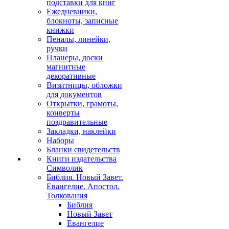
подставки для книг
Ежедневники,
блокноты, записные
книжки
Пеналы, линейки,
ручки
Планеры, доски
магнитные
декоративные
Визитницы, обложки
для документов
Открытки, грамоты,
конверты
поздравительные
Закладки, наклейки
Наборы
Бланки свидетельств
Книги издательства
Символик
Библия. Новый Завет.
Евангелие. Апостол.
Толкования
Библия
Новый Завет
Евангелие