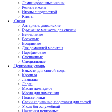
Ламинированные иконы
Резные иконы
Иконы с подсветкой
Киоты
Свечи
Алтарные, дьяконские
Бумажные манжеты для свечей
Венчальные
Восковые
Вощинные
Для домашней молитвы
Парафиновые
Смешанные
Специальные
Церковная утварь
Емкости для святой воды
Кропила
Лампады
Ладан
Масло лампадное
Масло для помазания
Подсвечники
Свечи кадильные, подставки для свечей
Уголь богослужебный
Наклейки церковные