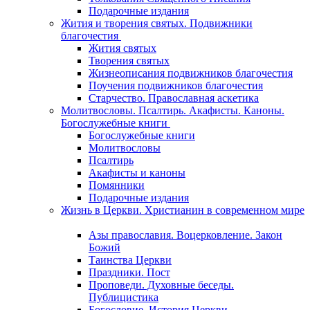
Подарочные издания
Жития и творения святых. Подвижники
благочестия
Жития святых
Творения святых
Жизнеописания подвижников благочестия
Поучения подвижников благочестия
Старчество. Православная аскетика
Молитвословы. Псалтирь. Акафисты. Каноны.
Богослужебные книги
Богослужебные книги
Молитвословы
Псалтирь
Акафисты и каноны
Помянники
Подарочные издания
Жизнь в Церкви. Христианин в современном мире
Азы православия. Воцерковление. Закон
Божий
Таинства Церкви
Праздники. Пост
Проповеди. Духовные беседы.
Публицистика
Богословие. История Церкви