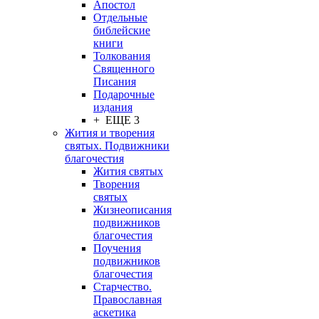
Апостол
Отдельные
библейские
книги
Толкования
Священного
Писания
Подарочные
издания
+ ЕЩЕ 3
Жития и творения
святых. Подвижники
благочестия
Жития святых
Творения
святых
Жизнеописания
подвижников
благочестия
Поучения
подвижников
благочестия
Старчество.
Православная
аскетика