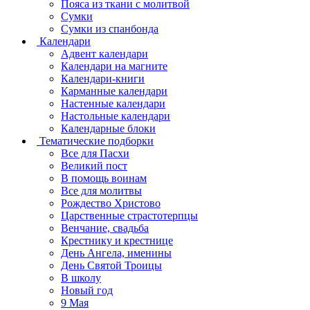
Пояса из ткани с молитвой
Сумки
Сумки из спанбонда
Календари
Адвент календари
Календари на магните
Календари-книги
Карманные календари
Настенные календари
Настольные календари
Календарные блоки
Тематические подборки
Все для Пасхи
Великий пост
В помощь воинам
Все для молитвы
Рождество Христово
Царственные страстотерпцы
Венчание, свадьба
Крестнику и крестнице
День Ангела, именины
День Святой Троицы
В школу
Новый год
9 Мая