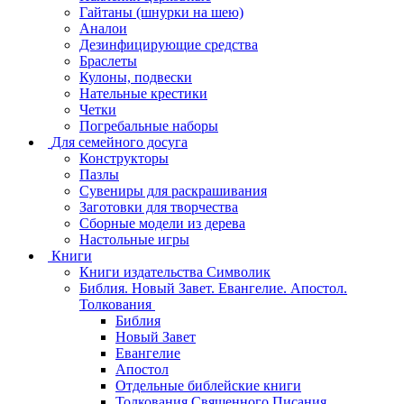
Гайтаны (шнурки на шею)
Аналои
Дезинфицирующие средства
Браслеты
Кулоны, подвески
Нательные крестики
Четки
Погребальные наборы
Для семейного досуга
Конструкторы
Пазлы
Сувениры для раскрашивания
Заготовки для творчества
Сборные модели из дерева
Настольные игры
Книги
Книги издательства Символик
Библия. Новый Завет. Евангелие. Апостол.
Толкования
Библия
Новый Завет
Евангелие
Апостол
Отдельные библейские книги
Толкования Священного Писания