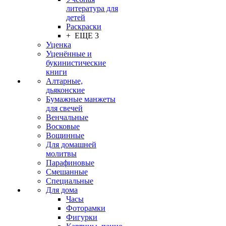
литература для
детей
Раскраски
+ ЕЩЕ 3
Уценка
Уценённые и
букинистические
книги
Алтарные,
дьяконские
Бумажные манжеты
для свечей
Венчальные
Восковые
Вощинные
Для домашней
молитвы
Парафиновые
Смешанные
Специальные
Для дома
Часы
Фоторамки
Фигурки