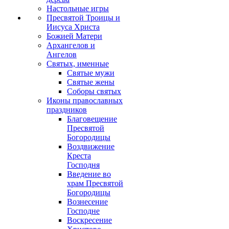
Настольные игры
Пресвятой Троицы и
Иисуса Христа
Божией Матери
Архангелов и
Ангелов
Святых, именные
Святые мужи
Святые жены
Соборы святых
Иконы православных
праздников
Благовещение
Пресвятой
Богородицы
Воздвижение
Креста
Господня
Введение во
храм Пресвятой
Богородицы
Вознесение
Господне
Воскресение