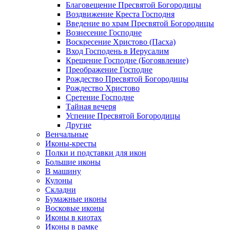
Благовещение Пресвятой Богородицы
Воздвижение Креста Господня
Введение во храм Пресвятой Богородицы
Вознесение Господне
Воскресение Христово (Пасха)
Вход Господень в Иерусалим
Крещение Господне (Богоявление)
Преображение Господне
Рождество Пресвятой Богородицы
Рождество Христово
Сретение Господне
Тайная вечеря
Успение Пресвятой Богородицы
Другие
Венчальные
Иконы-кресты
Полки и подставки для икон
Большие иконы
В машину
Кулоны
Складни
Бумажные иконы
Восковые иконы
Иконы в киотах
Иконы в рамке