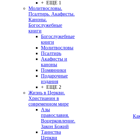
+ ЕЩЕ 1
Молитвословы.
Псалтирь. Акафисты.
Каноны.
Богослужебные
книги
Богослужебные
книги
Молитвословы
Псалтирь
Акафисты и
каноны
Помянники
Подарочные
издания
+ ЕЩЕ 2
Жизнь в Церкви.
Христианин в
современном мире
Азы
православия.
Ка
Воцерковление.
Закон Божий
Таинства
Церкви