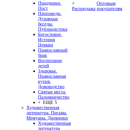
Праздники.
Оптовым
Пост
Распродажа
покупателям
Проповеди.
Духовные
беседы.
Публицистика
Богословие.
История
Церкви
Православный
брак
Воспитание
детей
Здоровье.
Православная
кухня.
Домоводство
Святые места.
Паломничество
+ ЕЩЕ 5
Художественная
литература. Письма.
Мемуары. Дневники
Художественная
литература