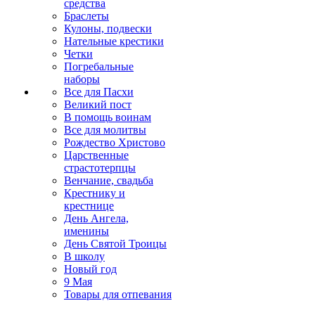
средства
Браслеты
Кулоны, подвески
Нательные крестики
Четки
Погребальные
наборы
Все для Пасхи
Великий пост
В помощь воинам
Все для молитвы
Рождество Христово
Царственные
страстотерпцы
Венчание, свадьба
Крестнику и
крестнице
День Ангела,
именины
День Святой Троицы
В школу
Новый год
9 Мая
Товары для отпевания