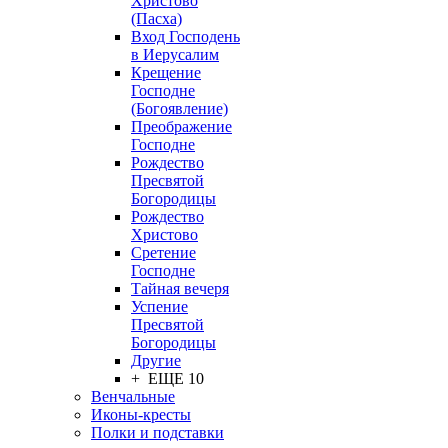
Христово
(Пасха)
Вход Господень
в Иерусалим
Крещение
Господне
(Богоявление)
Преображение
Господне
Рождество
Пресвятой
Богородицы
Рождество
Христово
Сретение
Господне
Тайная вечеря
Успение
Пресвятой
Богородицы
Другие
+ ЕЩЕ 10
Венчальные
Иконы-кресты
Полки и подставки