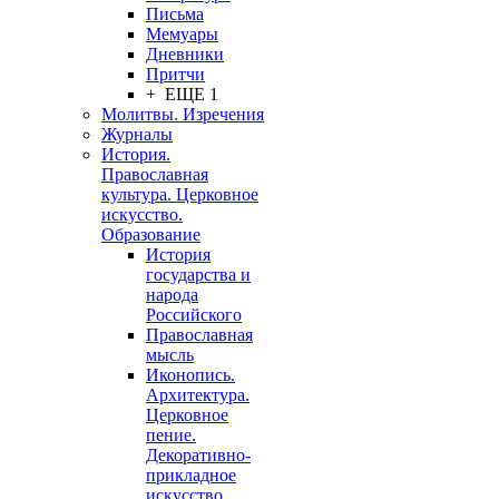
Письма
Мемуары
Дневники
Притчи
+ ЕЩЕ 1
Молитвы. Изречения
Журналы
История.
Православная
культура. Церковное
искусство.
Образование
История
государства и
народа
Российского
Православная
мысль
Иконопись.
Архитектура.
Церковное
пение.
Декоративно-
прикладное
искусство