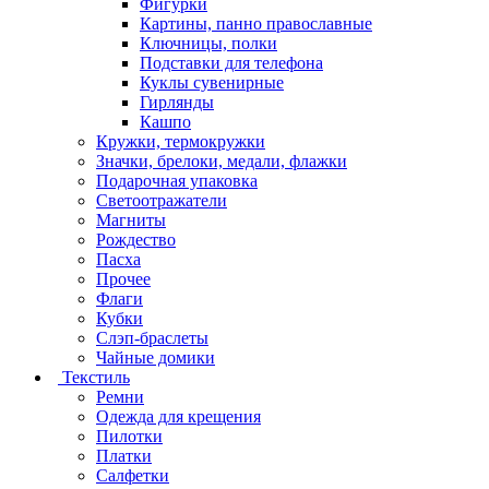
Фигурки
Картины, панно православные
Ключницы, полки
Подставки для телефона
Куклы сувенирные
Гирлянды
Кашпо
Кружки, термокружки
Значки, брелоки, медали, флажки
Подарочная упаковка
Светоотражатели
Магниты
Рождество
Пасха
Прочее
Флаги
Кубки
Слэп-браслеты
Чайные домики
Текстиль
Ремни
Одежда для крещения
Пилотки
Платки
Салфетки