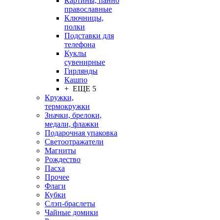
Картины, панно
православные
Ключницы,
полки
Подставки для
телефона
Куклы
сувенирные
Гирлянды
Кашпо
+ ЕЩЕ 5
Кружки,
термокружки
Значки, брелоки,
медали, флажки
Подарочная упаковка
Светоотражатели
Магниты
Рождество
Пасха
Прочее
Флаги
Кубки
Слэп-браслеты
Чайные домики