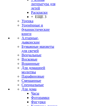
литература для
детей
Раскраски
+ ЕЩЕ 3
Уценка
Уценённые и
букинистические
книги
Алтарные,
дьяконские
Бумажные манжеты
для свечей
Венчальные
Восковые
Вощинные
Для домашней
молитвы
Парафиновые
Смешанные
Специальные
Для дома
Часы
Фоторамки
Фигурки