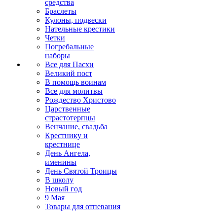
средства
Браслеты
Кулоны, подвески
Нательные крестики
Четки
Погребальные
наборы
Все для Пасхи
Великий пост
В помощь воинам
Все для молитвы
Рождество Христово
Царственные
страстотерпцы
Венчание, свадьба
Крестнику и
крестнице
День Ангела,
именины
День Святой Троицы
В школу
Новый год
9 Мая
Товары для отпевания