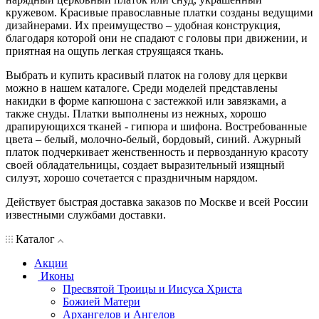
кружевом. Красивые православные платки созданы ведущими
дизайнерами. Их преимущество – удобная конструкция,
благодаря которой они не спадают с головы при движении, и
приятная на ощупь легкая струящаяся ткань.
Выбрать и купить красивый платок на голову для церкви
можно в нашем каталоге. Среди моделей представлены
накидки в форме капюшона с застежкой или завязками, а
также снуды. Платки выполнены из нежных, хорошо
драпирующихся тканей - гипюра и шифона. Востребованные
цвета – белый, молочно-белый, бордовый, синий. Ажурный
платок подчеркивает женственность и первозданную красоту
своей обладательницы, создает выразительный изящный
силуэт, хорошо сочетается с праздничным нарядом.
Действует быстрая доставка заказов по Москве и всей России
известными службами доставки.
Каталог
Акции
Иконы
Пресвятой Троицы и Иисуса Христа
Божией Матери
Архангелов и Ангелов