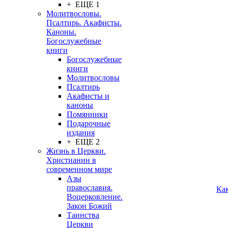
+ ЕЩЕ 1
Молитвословы.
Псалтирь. Акафисты.
Каноны.
Богослужебные
книги
Богослужебные
книги
Молитвословы
Псалтирь
Акафисты и
каноны
Помянники
Подарочные
издания
+ ЕЩЕ 2
Жизнь в Церкви.
Христианин в
современном мире
Азы
православия.
Ка
Воцерковление.
Закон Божий
Таинства
Церкви