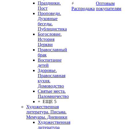
Праздники.
Оптовым
Пост
Распродажа
покупателям
Проповеди.
Духовные
беседы.
Публицистика
Богословие.
История
Церкви
Православный
брак
Воспитание
детей
Здоровье.
Православная
кухня.
Домоводство
Святые места.
Паломничество
+ ЕЩЕ 5
Художественная
литература. Письма.
Мемуары. Дневники
Художественная
литература