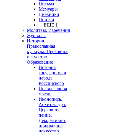
Письма
Мемуары
Дневники
Притчи
+ ЕЩЕ 1
Молитвы. Изречения
Журналы
История.
Православная
культура. Церковное
искусство.
Образование
История
государства и
народа
Российского
Православная
мысль
Иконопись.
Архитектура.
Церковное
пение.
Декоративно-
прикладное
искусство