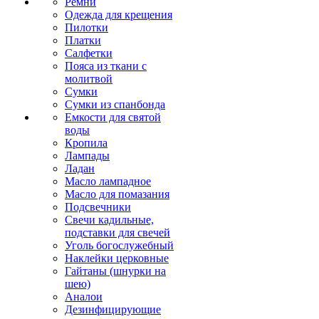
Ремни
Одежда для крещения
Пилотки
Платки
Салфетки
Пояса из ткани с
молитвой
Сумки
Сумки из спанбонда
Емкости для святой
воды
Кропила
Лампады
Ладан
Масло лампадное
Масло для помазания
Подсвечники
Свечи кадильные,
подставки для свечей
Уголь богослужебный
Наклейки церковные
Гайтаны (шнурки на
шею)
Аналои
Дезинфицирующие