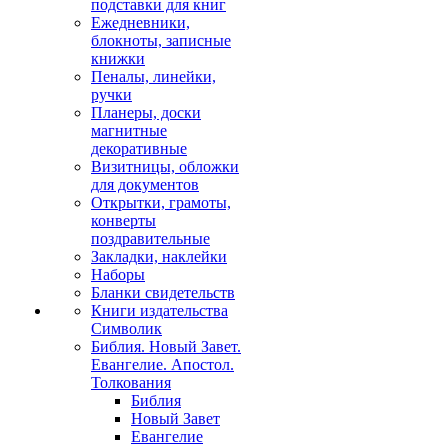
подставки для книг
Ежедневники,
блокноты, записные
книжки
Пеналы, линейки,
ручки
Планеры, доски
магнитные
декоративные
Визитницы, обложки
для документов
Открытки, грамоты,
конверты
поздравительные
Закладки, наклейки
Наборы
Бланки свидетельств
Книги издательства
Символик
Библия. Новый Завет.
Евангелие. Апостол.
Толкования
Библия
Новый Завет
Евангелие