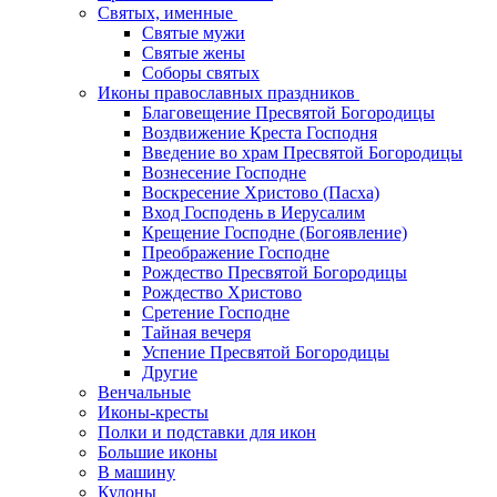
Святых, именные
Святые мужи
Святые жены
Соборы святых
Иконы православных праздников
Благовещение Пресвятой Богородицы
Воздвижение Креста Господня
Введение во храм Пресвятой Богородицы
Вознесение Господне
Воскресение Христово (Пасха)
Вход Господень в Иерусалим
Крещение Господне (Богоявление)
Преображение Господне
Рождество Пресвятой Богородицы
Рождество Христово
Сретение Господне
Тайная вечеря
Успение Пресвятой Богородицы
Другие
Венчальные
Иконы-кресты
Полки и подставки для икон
Большие иконы
В машину
Кулоны