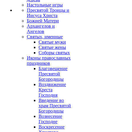
Настольные игры
Пресвятой Троицы и
Иисуса Христа
Божией Матери
Архангелов и
Ангелов
Святых, именные
Святые мужи
Святые жены
Соборы святых
Иконы православных
праздников
Благовещение
Пресвятой
Богородицы
Воздвижение
Креста
Господня
Введение во
храм Пресвятой
Богородицы
Вознесение
Господне
Воскресение