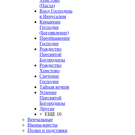
Христово
(Пасха)
Вход Господень
в Иерусалим
Крещение
Господне
(Богоявление)
Преображение
Господне
Рождество
Пресвятой
Богородицы
Рождество
Христово
Сретение
Господне
Тайная вечеря
Успение
Пресвятой
Богородицы
Другие
+ ЕЩЕ 10
Венчальные
Иконы-кресты
Полки и подставки