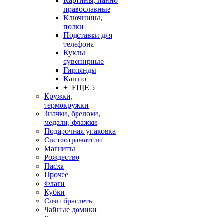
Картины, панно
православные
Ключницы,
полки
Подставки для
телефона
Куклы
сувенирные
Гирлянды
Кашпо
+ ЕЩЕ 5
Кружки,
термокружки
Значки, брелоки,
медали, флажки
Подарочная упаковка
Светоотражатели
Магниты
Рождество
Пасха
Прочее
Флаги
Кубки
Слэп-браслеты
Чайные домики