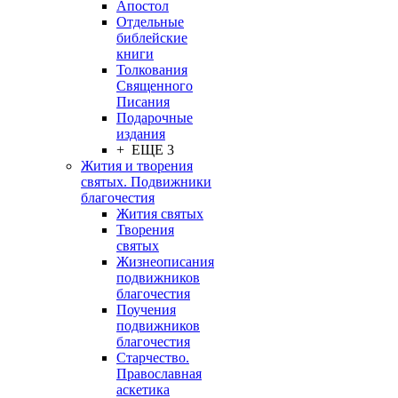
Апостол
Отдельные
библейские
книги
Толкования
Священного
Писания
Подарочные
издания
+ ЕЩЕ 3
Жития и творения
святых. Подвижники
благочестия
Жития святых
Творения
святых
Жизнеописания
подвижников
благочестия
Поучения
подвижников
благочестия
Старчество.
Православная
аскетика