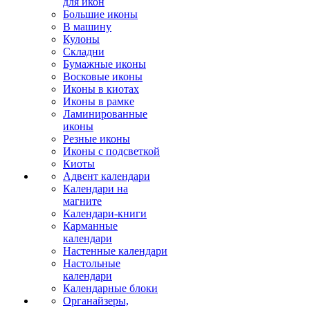
для икон
Большие иконы
В машину
Кулоны
Складни
Бумажные иконы
Восковые иконы
Иконы в киотах
Иконы в рамке
Ламинированные
иконы
Резные иконы
Иконы с подсветкой
Киоты
Адвент календари
Календари на
магните
Календари-книги
Карманные
календари
Настенные календари
Настольные
календари
Календарные блоки
Органайзеры,