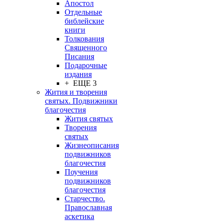
Апостол
Отдельные
библейские
книги
Толкования
Священного
Писания
Подарочные
издания
+ ЕЩЕ 3
Жития и творения
святых. Подвижники
благочестия
Жития святых
Творения
святых
Жизнеописания
подвижников
благочестия
Поучения
подвижников
благочестия
Старчество.
Православная
аскетика