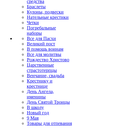
средства
Браслеты
Кулоны, подвески
Нательные крестики
Четки
Погребальные
наборы
Все для Пасхи
Великий пост
В помощь воинам
Все для молитвы
Рождество Христово
Царственные
страстотерпцы
Венчание, свадьба
Крестнику и
крестнице
День Ангела,
именины
День Святой Троицы
В школу
Новый год
9 Мая
Товары для отпевания