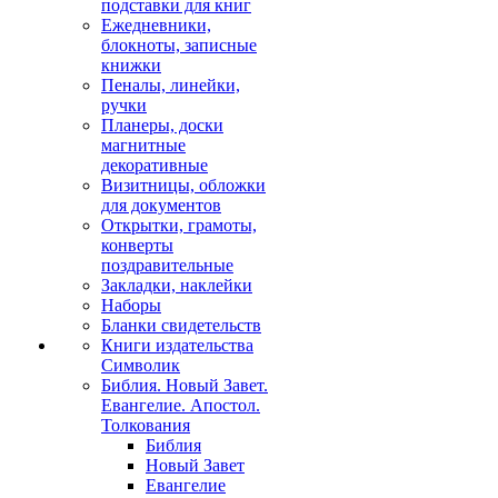
подставки для книг
Ежедневники,
блокноты, записные
книжки
Пеналы, линейки,
ручки
Планеры, доски
магнитные
декоративные
Визитницы, обложки
для документов
Открытки, грамоты,
конверты
поздравительные
Закладки, наклейки
Наборы
Бланки свидетельств
Книги издательства
Символик
Библия. Новый Завет.
Евангелие. Апостол.
Толкования
Библия
Новый Завет
Евангелие