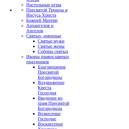
Настольные игры
Пресвятой Троицы и
Иисуса Христа
Божией Матери
Архангелов и
Ангелов
Святых, именные
Святые мужи
Святые жены
Соборы святых
Иконы православных
праздников
Благовещение
Пресвятой
Богородицы
Воздвижение
Креста
Господня
Введение во
храм Пресвятой
Богородицы
Вознесение
Господне
Воскресение