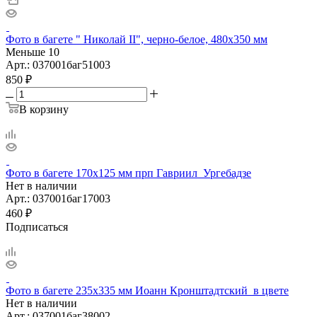
Фото в багете " Николай II", черно-белое, 480х350 мм
Меньше 10
Арт.: 037001баг51003
850
₽
В корзину
Фото в багете 170х125 мм прп Гавриил_Ургебадзе
Нет в наличии
Арт.: 037001баг17003
460
₽
Подписаться
Фото в багете 235х335 мм Иоанн Кронштадтский_в цвете
Нет в наличии
Арт.: 037001баг38002