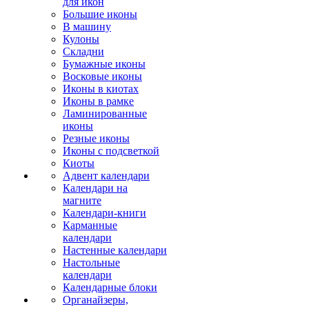
для икон
Большие иконы
В машину
Кулоны
Складни
Бумажные иконы
Восковые иконы
Иконы в киотах
Иконы в рамке
Ламинированные
иконы
Резные иконы
Иконы с подсветкой
Киоты
Адвент календари
Календари на
магните
Календари-книги
Карманные
календари
Настенные календари
Настольные
календари
Календарные блоки
Органайзеры,