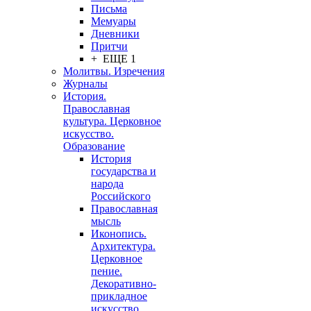
Письма
Мемуары
Дневники
Притчи
+ ЕЩЕ 1
Молитвы. Изречения
Журналы
История.
Православная
культура. Церковное
искусство.
Образование
История
государства и
народа
Российского
Православная
мысль
Иконопись.
Архитектура.
Церковное
пение.
Декоративно-
прикладное
искусство