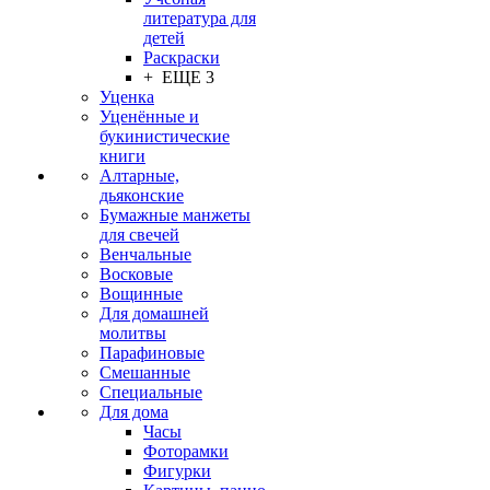
литература для
детей
Раскраски
+ ЕЩЕ 3
Уценка
Уценённые и
букинистические
книги
Алтарные,
дьяконские
Бумажные манжеты
для свечей
Венчальные
Восковые
Вощинные
Для домашней
молитвы
Парафиновые
Смешанные
Специальные
Для дома
Часы
Фоторамки
Фигурки