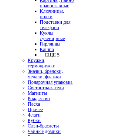
Картины, панно
православные
Ключницы,
полки
Подставки для
телефона
Куклы
сувенирные
Гирлянды
Кашпо
+ ЕЩЕ 5
Кружки,
термокружки
Значки, брелоки,
медали, флажки
Подарочная упаковка
Светоотражатели
Магниты
Рождество
Пасха
Прочее
Флаги
Кубки
Слэп-браслеты
Чайные домики