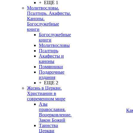
+ ЕЩЕ 1
Молитвословы.
Псалтирь. Акафисты.
Каноны.
Богослужебные
книги
Богослужебные
книги
Молитвословы
Псалтирь
Акафисты и
каноны
Помянники
Подарочные
издания
+ ЕЩЕ 2
Жизнь в Церкви.
Христианин в
современном мире
Азы
православия.
Ка
Воцерковление.
Закон Божий
Таинства
Церкви