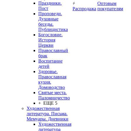
Праздники.
Оптовым
Пост
Распродажа
покупателям
Проповеди.
Духовные
беседы.
Публицистика
Богословие.
История
Церкви
Православный
брак
Воспитание
детей
Здоровье.
Православная
кухня.
Домоводство
Святые места.
Паломничество
+ ЕЩЕ 5
Художественная
литература. Письма.
Мемуары. Дневники
Художественная
литература