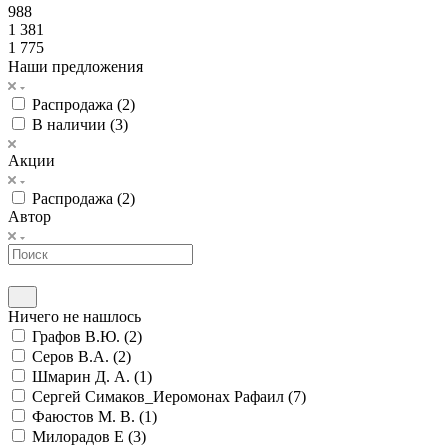
988
1 381
1 775
Наши предложения
Распродажа (
2
)
В наличии (
3
)
Акции
Распродажа (
2
)
Автор
Ничего не нашлось
Графов В.Ю. (
2
)
Серов В.А. (
2
)
Шмарин Д. А. (
1
)
Сергей Симаков_Иеромонах Рафаил (
7
)
Фаюстов М. В. (
1
)
Милорадов Е (
3
)