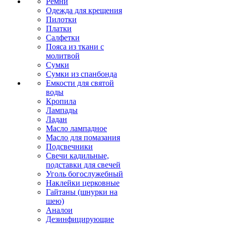
Ремни
Одежда для крещения
Пилотки
Платки
Салфетки
Пояса из ткани с
молитвой
Сумки
Сумки из спанбонда
Емкости для святой
воды
Кропила
Лампады
Ладан
Масло лампадное
Масло для помазания
Подсвечники
Свечи кадильные,
подставки для свечей
Уголь богослужебный
Наклейки церковные
Гайтаны (шнурки на
шею)
Аналои
Дезинфицирующие