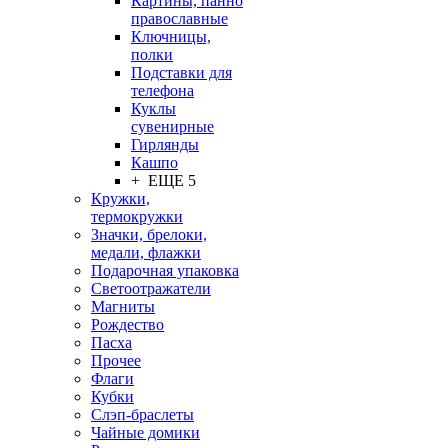
Картины, панно
православные
Ключницы,
полки
Подставки для
телефона
Куклы
сувенирные
Гирлянды
Кашпо
+ ЕЩЕ 5
Кружки,
термокружки
Значки, брелоки,
медали, флажки
Подарочная упаковка
Светоотражатели
Магниты
Рождество
Пасха
Прочее
Флаги
Кубки
Слэп-браслеты
Чайные домики