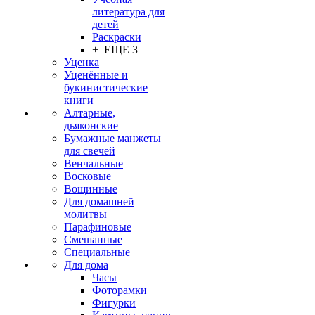
литература для
детей
Раскраски
+ ЕЩЕ 3
Уценка
Уценённые и
букинистические
книги
Алтарные,
дьяконские
Бумажные манжеты
для свечей
Венчальные
Восковые
Вощинные
Для домашней
молитвы
Парафиновые
Смешанные
Специальные
Для дома
Часы
Фоторамки
Фигурки