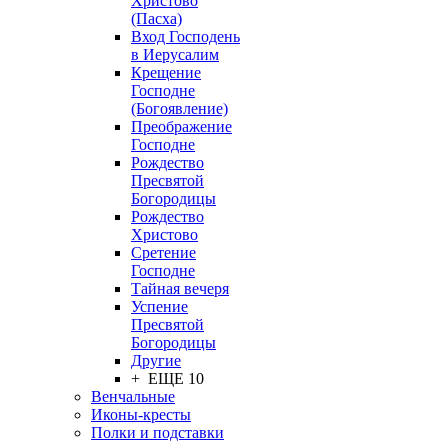
Христово
(Пасха)
Вход Господень
в Иерусалим
Крещение
Господне
(Богоявление)
Преображение
Господне
Рождество
Пресвятой
Богородицы
Рождество
Христово
Сретение
Господне
Тайная вечеря
Успение
Пресвятой
Богородицы
Другие
+ ЕЩЕ 10
Венчальные
Иконы-кресты
Полки и подставки