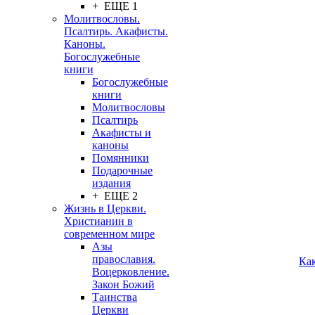
+ ЕЩЕ 1
Молитвословы.
Псалтирь. Акафисты.
Каноны.
Богослужебные
книги
Богослужебные
книги
Молитвословы
Псалтирь
Акафисты и
каноны
Помянники
Подарочные
издания
+ ЕЩЕ 2
Жизнь в Церкви.
Христианин в
современном мире
Азы
православия.
Ка
Воцерковление.
Закон Божий
Таинства
Церкви