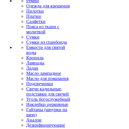
Ремни
Одежда для крещения
Пилотки
Платки
Салфетки
Пояса из ткани с
молитвой
Сумки
Сумки из спанбонда
Емкости для святой
воды
Кропила
Лампады
Ладан
Масло лампадное
Масло для помазания
Подсвечники
Свечи кадильные,
подставки для свечей
Уголь богослужебный
Наклейки церковные
Гайтаны (шнурки на
шею)
Аналои
Дезинфицирующие