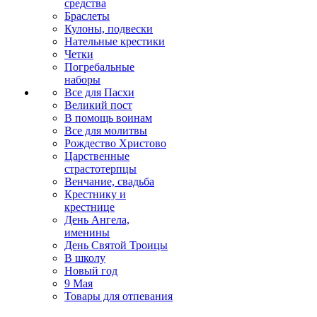
средства
Браслеты
Кулоны, подвески
Нательные крестики
Четки
Погребальные
наборы
Все для Пасхи
Великий пост
В помощь воинам
Все для молитвы
Рождество Христово
Царственные
страстотерпцы
Венчание, свадьба
Крестнику и
крестнице
День Ангела,
именины
День Святой Троицы
В школу
Новый год
9 Мая
Товары для отпевания