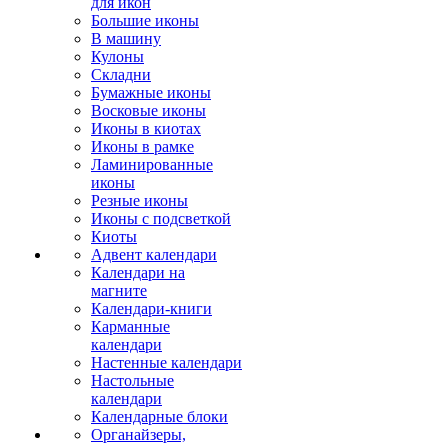
для икон
Большие иконы
В машину
Кулоны
Складни
Бумажные иконы
Восковые иконы
Иконы в киотах
Иконы в рамке
Ламинированные
иконы
Резные иконы
Иконы с подсветкой
Киоты
Адвент календари
Календари на
магните
Календари-книги
Карманные
календари
Настенные календари
Настольные
календари
Календарные блоки
Органайзеры,