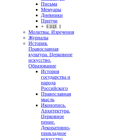
Письма
Мемуары
Дневники
Притчи
+ ЕЩЕ 1
Молитвы. Изречения
Журналы
История.
Православная
культура. Церковное
искусство.
Образование
История
государства и
народа
Российского
Православная
мысль
Иконопись.
Архитектура.
Церковное
пение.
Декоративно-
прикладное
искусство