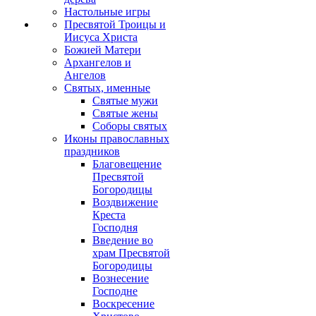
Настольные игры
Пресвятой Троицы и
Иисуса Христа
Божией Матери
Архангелов и
Ангелов
Святых, именные
Святые мужи
Святые жены
Соборы святых
Иконы православных
праздников
Благовещение
Пресвятой
Богородицы
Воздвижение
Креста
Господня
Введение во
храм Пресвятой
Богородицы
Вознесение
Господне
Воскресение