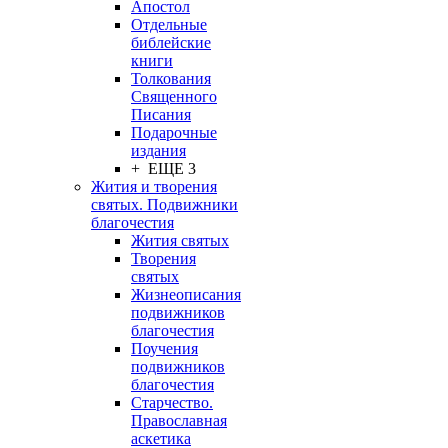
Апостол
Отдельные
библейские
книги
Толкования
Священного
Писания
Подарочные
издания
+ ЕЩЕ 3
Жития и творения
святых. Подвижники
благочестия
Жития святых
Творения
святых
Жизнеописания
подвижников
благочестия
Поучения
подвижников
благочестия
Старчество.
Православная
аскетика