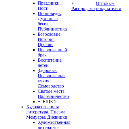
Праздники.
Оптовым
Пост
Распродажа
покупателям
Проповеди.
Духовные
беседы.
Публицистика
Богословие.
История
Церкви
Православный
брак
Воспитание
детей
Здоровье.
Православная
кухня.
Домоводство
Святые места.
Паломничество
+ ЕЩЕ 5
Художественная
литература. Письма.
Мемуары. Дневники
Художественная
литература