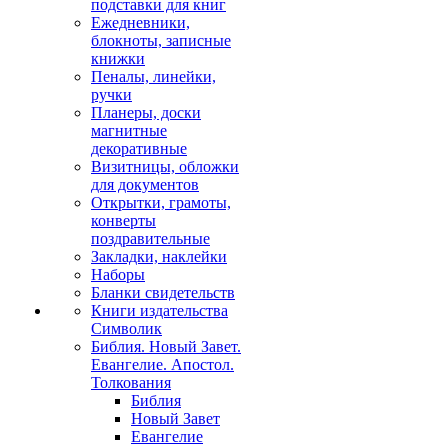
подставки для книг
Ежедневники,
блокноты, записные
книжки
Пеналы, линейки,
ручки
Планеры, доски
магнитные
декоративные
Визитницы, обложки
для документов
Открытки, грамоты,
конверты
поздравительные
Закладки, наклейки
Наборы
Бланки свидетельств
Книги издательства
Символик
Библия. Новый Завет.
Евангелие. Апостол.
Толкования
Библия
Новый Завет
Евангелие