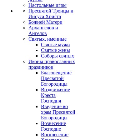
Настольные игры
Пресвятой Троицы и
Иисуса Христа
Божией Матери
Архангелов и
Ангелов
Святых, именные
Святые мужи
Святые жены
Соборы святых
Иконы православных
праздников
Благовещение
Пресвятой
Богородицы
Воздвижение
Креста
Господня
Введение во
храм Пресвятой
Богородицы
Вознесение
Господне
Воскресение