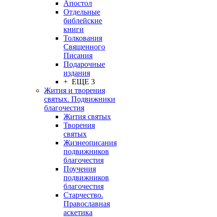
Апостол
Отдельные
библейские
книги
Толкования
Священного
Писания
Подарочные
издания
+ ЕЩЕ 3
Жития и творения
святых. Подвижники
благочестия
Жития святых
Творения
святых
Жизнеописания
подвижников
благочестия
Поучения
подвижников
благочестия
Старчество.
Православная
аскетика