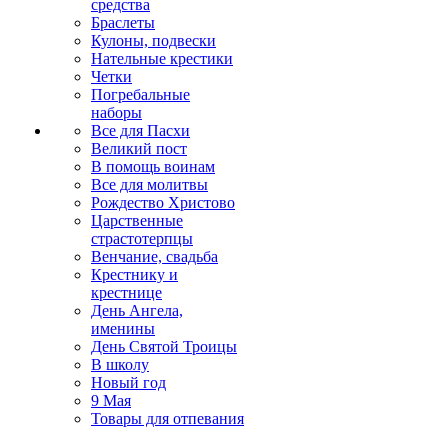
средства
Браслеты
Кулоны, подвески
Нательные крестики
Четки
Погребальные
наборы
Все для Пасхи
Великий пост
В помощь воинам
Все для молитвы
Рождество Христово
Царственные
страстотерпцы
Венчание, свадьба
Крестнику и
крестнице
День Ангела,
именины
День Святой Троицы
В школу
Новый год
9 Мая
Товары для отпевания