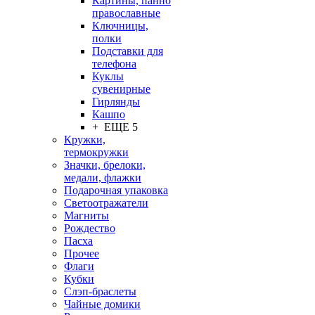
Картины, панно
православные
Ключницы,
полки
Подставки для
телефона
Куклы
сувенирные
Гирлянды
Кашпо
+ ЕЩЕ 5
Кружки,
термокружки
Значки, брелоки,
медали, флажки
Подарочная упаковка
Светоотражатели
Магниты
Рождество
Пасха
Прочее
Флаги
Кубки
Слэп-браслеты
Чайные домики