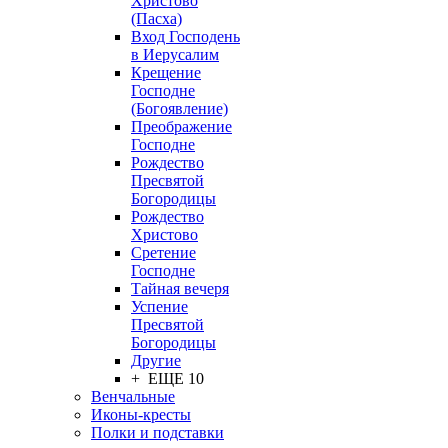
Христово
(Пасха)
Вход Господень
в Иерусалим
Крещение
Господне
(Богоявление)
Преображение
Господне
Рождество
Пресвятой
Богородицы
Рождество
Христово
Сретение
Господне
Тайная вечеря
Успение
Пресвятой
Богородицы
Другие
+ ЕЩЕ 10
Венчальные
Иконы-кресты
Полки и подставки