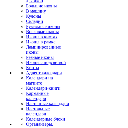
для икон
Большие иконы
В машину
Кулоны
Складни
Бумажные иконы
Восковые иконы
Иконы в киотах
Иконы в рамке
Ламинированные
иконы
Резные иконы
Иконы с подсветкой
Киоты
Адвент календари
Календари на
магните
Календари-книги
Карманные
календари
Настенные календари
Настольные
календари
Календарные блоки
Органайзеры,