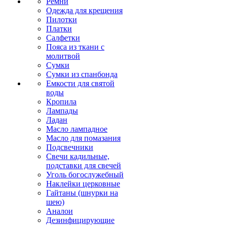
Ремни
Одежда для крещения
Пилотки
Платки
Салфетки
Пояса из ткани с
молитвой
Сумки
Сумки из спанбонда
Емкости для святой
воды
Кропила
Лампады
Ладан
Масло лампадное
Масло для помазания
Подсвечники
Свечи кадильные,
подставки для свечей
Уголь богослужебный
Наклейки церковные
Гайтаны (шнурки на
шею)
Аналои
Дезинфицирующие