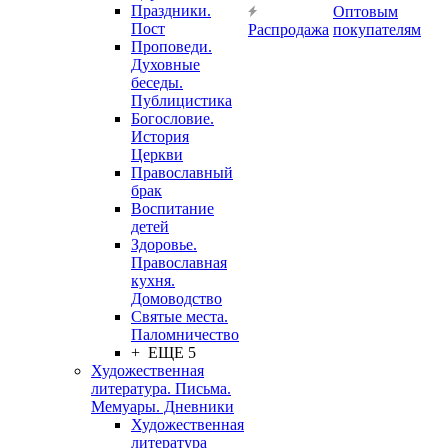
Праздники.
Оптовым
Пост
Распродажа
покупателям
Проповеди.
Духовные
беседы.
Публицистика
Богословие.
История
Церкви
Православный
брак
Воспитание
детей
Здоровье.
Православная
кухня.
Домоводство
Святые места.
Паломничество
+ ЕЩЕ 5
Художественная
литература. Письма.
Мемуары. Дневники
Художественная
литература