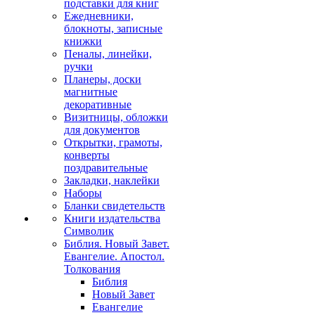
подставки для книг
Ежедневники,
блокноты, записные
книжки
Пеналы, линейки,
ручки
Планеры, доски
магнитные
декоративные
Визитницы, обложки
для документов
Открытки, грамоты,
конверты
поздравительные
Закладки, наклейки
Наборы
Бланки свидетельств
Книги издательства
Символик
Библия. Новый Завет.
Евангелие. Апостол.
Толкования
Библия
Новый Завет
Евангелие