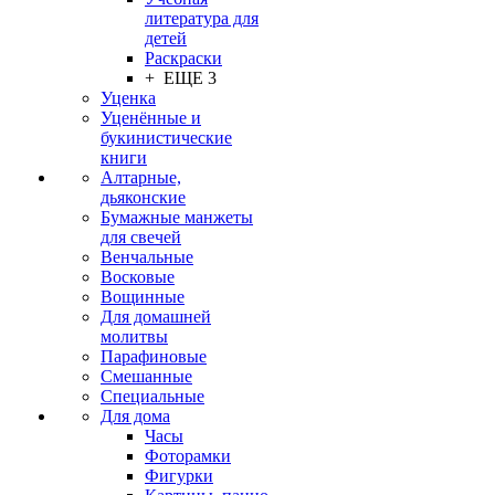
литература для
детей
Раскраски
+ ЕЩЕ 3
Уценка
Уценённые и
букинистические
книги
Алтарные,
дьяконские
Бумажные манжеты
для свечей
Венчальные
Восковые
Вощинные
Для домашней
молитвы
Парафиновые
Смешанные
Специальные
Для дома
Часы
Фоторамки
Фигурки