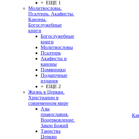
+ ЕЩЕ 1
Молитвословы.
Псалтирь. Акафисты.
Каноны.
Богослужебные
книги
Богослужебные
книги
Молитвословы
Псалтирь
Акафисты и
каноны
Помянники
Подарочные
издания
+ ЕЩЕ 2
Жизнь в Церкви.
Христианин в
современном мире
Азы
православия.
Ка
Воцерковление.
Закон Божий
Таинства
Церкви