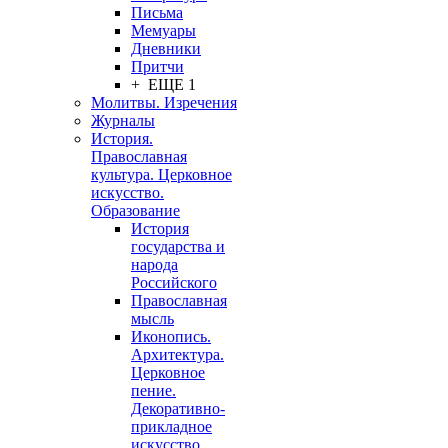
Письма
Мемуары
Дневники
Притчи
+ ЕЩЕ 1
Молитвы. Изречения
Журналы
История.
Православная
культура. Церковное
искусство.
Образование
История
государства и
народа
Российского
Православная
мысль
Иконопись.
Архитектура.
Церковное
пение.
Декоративно-
прикладное
искусство