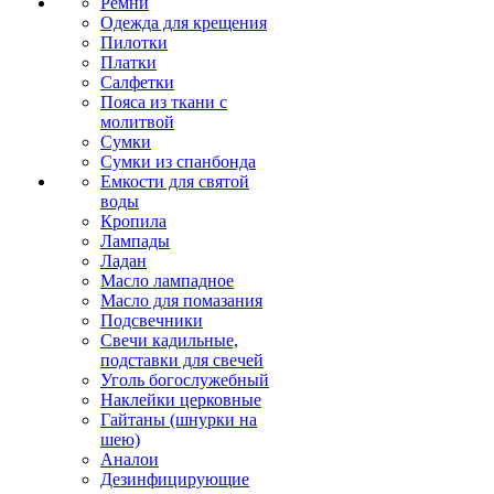
Ремни
Одежда для крещения
Пилотки
Платки
Салфетки
Пояса из ткани с
молитвой
Сумки
Сумки из спанбонда
Емкости для святой
воды
Кропила
Лампады
Ладан
Масло лампадное
Масло для помазания
Подсвечники
Свечи кадильные,
подставки для свечей
Уголь богослужебный
Наклейки церковные
Гайтаны (шнурки на
шею)
Аналои
Дезинфицирующие