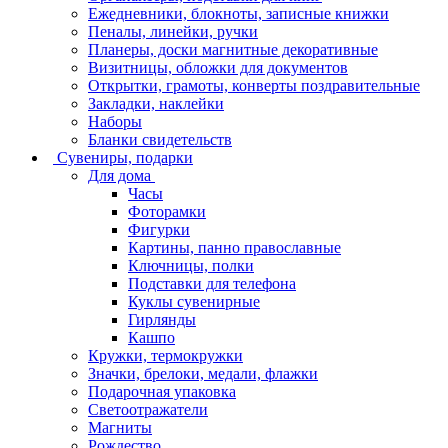
Ежедневники, блокноты, записные книжки
Пеналы, линейки, ручки
Планеры, доски магнитные декоративные
Визитницы, обложки для документов
Открытки, грамоты, конверты поздравительные
Закладки, наклейки
Наборы
Бланки свидетельств
Сувениры, подарки
Для дома
Часы
Фоторамки
Фигурки
Картины, панно православные
Ключницы, полки
Подставки для телефона
Куклы сувенирные
Гирлянды
Кашпо
Кружки, термокружки
Значки, брелоки, медали, флажки
Подарочная упаковка
Светоотражатели
Магниты
Рождество