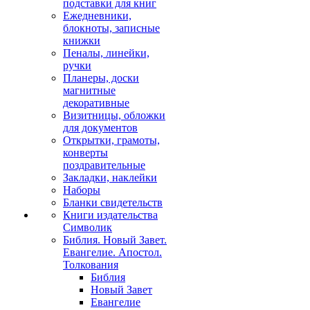
подставки для книг
Ежедневники,
блокноты, записные
книжки
Пеналы, линейки,
ручки
Планеры, доски
магнитные
декоративные
Визитницы, обложки
для документов
Открытки, грамоты,
конверты
поздравительные
Закладки, наклейки
Наборы
Бланки свидетельств
Книги издательства
Символик
Библия. Новый Завет.
Евангелие. Апостол.
Толкования
Библия
Новый Завет
Евангелие