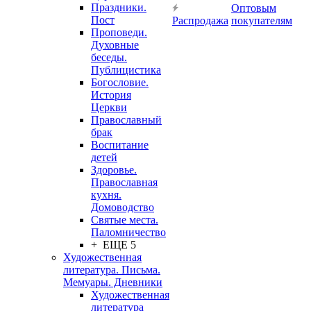
Праздники.
Оптовым
Пост
Распродажа
покупателям
Проповеди.
Духовные
беседы.
Публицистика
Богословие.
История
Церкви
Православный
брак
Воспитание
детей
Здоровье.
Православная
кухня.
Домоводство
Святые места.
Паломничество
+ ЕЩЕ 5
Художественная
литература. Письма.
Мемуары. Дневники
Художественная
литература