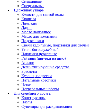
Смешанные
Специальные
Церковная утварь
Емкости для святой воды
Кропила
Лампады
Ладан
Масло лампадное
Масло для помазания
Подсвечники
Свечи кадильные, подставки для свечей
Уголь богослужебный
Наклейки церковные
Гайтаны (шнурки на шею)
Аналои
Дезинфицирующие средства
Браслеты
Кулоны, подвески
Нательные крестики
Четки
Погребальные наборы
Для семейного досуга
Конструкторы
Пазлы
Сувениры для раскрашивания