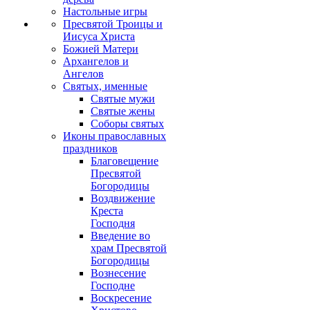
Настольные игры
Пресвятой Троицы и
Иисуса Христа
Божией Матери
Архангелов и
Ангелов
Святых, именные
Святые мужи
Святые жены
Соборы святых
Иконы православных
праздников
Благовещение
Пресвятой
Богородицы
Воздвижение
Креста
Господня
Введение во
храм Пресвятой
Богородицы
Вознесение
Господне
Воскресение