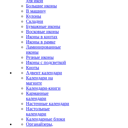
для икон
Большие иконы
В машину
Кулоны
Складни
Бумажные иконы
Восковые иконы
Иконы в киотах
Иконы в рамке
Ламинированные
иконы
Резные иконы
Иконы с подсветкой
Киоты
Адвент календари
Календари на
магните
Календари-книги
Карманные
календари
Настенные календари
Настольные
календари
Календарные блоки
Органайзеры,