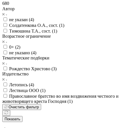
680
Автор
не указан (
4
)
Солдатенкова О.А., сост. (
1
)
Тимошина Т.А., сост. (
1
)
Возрастное ограничение
0+ (
2
)
не указано (
4
)
Тематические подборки
Рождество Христово (
3
)
Издательство
Летопись (
4
)
Лествица ООО (
1
)
Православное братство во имя воздвижения честного и
животворящего креста Господня (
1
)
Очистить фильтр
Показать