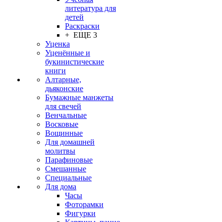
литература для
детей
Раскраски
+ ЕЩЕ 3
Уценка
Уценённые и
букинистические
книги
Алтарные,
дьяконские
Бумажные манжеты
для свечей
Венчальные
Восковые
Вощинные
Для домашней
молитвы
Парафиновые
Смешанные
Специальные
Для дома
Часы
Фоторамки
Фигурки