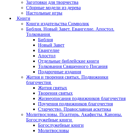
Заготовки для творчества
Сборные модели из дерева
Настольные игры
Книги
Книги издательства Символик
Библия. Новый Завет. Евангелие. Апостол.
Толкования
Библия
Новый Завет
Евангелие
Апостол
Отдельные библейские книги
Толкования Священного Писания
Подарочные издания
Жития и творения святых. Подвижники
благочестия
Жития святых
Творения святых
Жизнеописания подвижников благочестия
Поучения подвижников благочестия
Старчество. Православная аскетика
Молитвословы. Псалтирь. Акафисты. Каноны.
Богослужебные книги
Богослужебные книги
Молитвословы