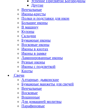
Успение Пресвятой Богородицы
Другие
Венчальные
Иконы-кресты
Полки и подставки для икон
Большие иконы
В машину
Кулоны
Складни
Бумажные иконы
Восковые иконы
Иконы в киотах
Иконы в рамке
Ламинированные иконы
Резные иконы
Иконы с подсветкой
Киоты
Свечи
Алтарные, дьяконские
Бумажные манжеты для свечей
Венчальные
Восковые
Вощинные
Для домашней молитвы
Парафиновые