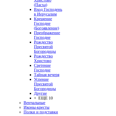
Христово
(Пасха)
Вход Господень
в Иерусалим
Крещение
Господне
(Богоявление)
Преображение
Господне
Рождество
Пресвятой
Богородицы
Рождество
Христово
Сретение
Господне
Тайная вечеря
Успение
Пресвятой
Богородицы
Другие
+ ЕЩЕ 10
Венчальные
Иконы-кресты
Полки и подставки