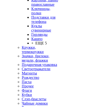
Картины, панно
православные
Ключницы,
полки
Подставки для
телефона
Куклы
сувенирные
Гирлянды
Кашпо
+ ЕЩЕ 5
Кружки,
термокружки
Значки, брелоки,
медали, флажки
Подарочная упаковка
Светоотражатели
Магниты
Рождество
Пасха
Прочее
Флаги
Кубки
Слэп-браслеты
Чайные домики