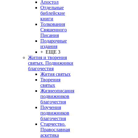
Апостол
Отдельные
библейские
книги
Толкования
Священного
Писания
Подарочные
издания
+ ЕЩЕ 3
Жития и творения
святых. Подвижники
благочестия
Жития святых
Творения
святых
Жизнеописания
подвижников
благочестия
Поучения
подвижников
благочестия
Старчество.
Православная
аскетика