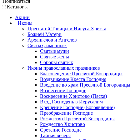
Подписаться
Каталог
Акции
Иконы
Пресвятой Троицы и Иисуса Христа
Божией Матери
Архангелов и Ангелов
Святых, именные
Святые мужи
Святые жены
Соборы святых
Иконы православных праздников
Благовещение Пресвятой Богородицы
Воздвижение Креста Господня
Введение во храм Пресвятой Богородицы
Вознесение Господне
Воскресение Христово (Пасха)
Вход Господень в Иерусалим
Крещение Господне (Богоявление)
Преображение Господне
Рождество Пресвятой Богородицы
Рождество Христово
Сретение Господне
Тайная вечеря