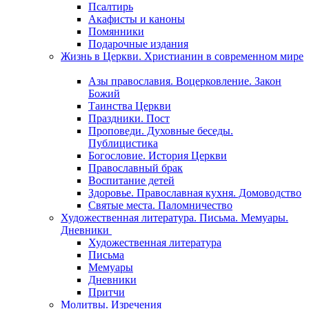
Псалтирь
Акафисты и каноны
Помянники
Подарочные издания
Жизнь в Церкви. Христианин в современном мире
Азы православия. Воцерковление. Закон
Божий
Таинства Церкви
Праздники. Пост
Проповеди. Духовные беседы.
Публицистика
Богословие. История Церкви
Православный брак
Воспитание детей
Здоровье. Православная кухня. Домоводство
Святые места. Паломничество
Художественная литература. Письма. Мемуары.
Дневники
Художественная литература
Письма
Мемуары
Дневники
Притчи
Молитвы. Изречения