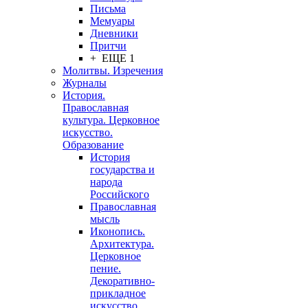
Письма
Мемуары
Дневники
Притчи
+ ЕЩЕ 1
Молитвы. Изречения
Журналы
История.
Православная
культура. Церковное
искусство.
Образование
История
государства и
народа
Российского
Православная
мысль
Иконопись.
Архитектура.
Церковное
пение.
Декоративно-
прикладное
искусство