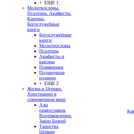
+ ЕЩЕ 1
Молитвословы.
Псалтирь. Акафисты.
Каноны.
Богослужебные
книги
Богослужебные
книги
Молитвословы
Псалтирь
Акафисты и
каноны
Помянники
Подарочные
издания
+ ЕЩЕ 2
Жизнь в Церкви.
Христианин в
современном мире
Азы
православия.
Ка
Воцерковление.
Закон Божий
Таинства
Церкви