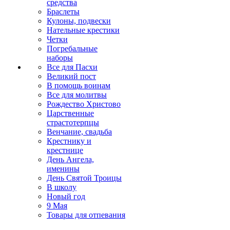
средства
Браслеты
Кулоны, подвески
Нательные крестики
Четки
Погребальные
наборы
Все для Пасхи
Великий пост
В помощь воинам
Все для молитвы
Рождество Христово
Царственные
страстотерпцы
Венчание, свадьба
Крестнику и
крестнице
День Ангела,
именины
День Святой Троицы
В школу
Новый год
9 Мая
Товары для отпевания