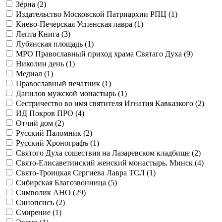
Зёрна (
2
)
Издательство Московской Патриархии РПЦ (
1
)
Киево-Печерская Успенская лавра (
1
)
Лепта Книга (
3
)
Лубянская площадь (
1
)
МРО Православный приход храма Святаго Духа (
9
)
Николин день (
1
)
Медиал (
1
)
Православный печатник (
1
)
Данилов мужской монастырь (
1
)
Сестричество во имя святителя Игнатия Кавказкого (
2
)
ИД Покров ПРО (
4
)
Отчий дом (
2
)
Русский Паломник (
2
)
Русский Хронографъ (
1
)
Святого Духа сошествия на Лазаревском кладбище (
2
)
Свято-Елисаветинский женский монастырь, Минск (
4
)
Свято-Троицкая Сергиева Лавра ТСЛ (
1
)
Сибирская Благозвонница (
5
)
Символик АНО (
29
)
Синопсисъ (
2
)
Смирение (
1
)