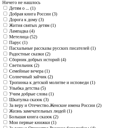
Ничего не нашлось
Детям о ... (
1
)
Добрая книга России (
3
)
Дорога к дому (
3
)
Жития святых детям (
1
)
Лампадка (
4
)
Метелица (
52
)
Парус (
1
)
Пасхальные рассказы русских писателей (
1
)
Радостные сказки (
2
)
Сборник добрых историй (
4
)
Светильник (
2
)
Семейные вечера (
1
)
Солнечный зайчик (
2
)
Тропинка к детской молитве и исповеди (
1
)
Улыбка детства (
5
)
Учим добрые слова (
1
)
Шкатулка сказок (
3
)
За веру и Отечество.Женские имена России (
2
)
Жизнь замечательных людей (
1
)
Большая книга сказок (
2
)
Мои первые книжки (
1
)