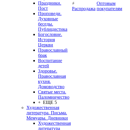
Праздники.
Оптовым
Пост
Распродажа
покупателям
Проповеди.
Духовные
беседы.
Публицистика
Богословие.
История
Церкви
Православный
брак
Воспитание
детей
Здоровье.
Православная
кухня.
Домоводство
Святые места.
Паломничество
+ ЕЩЕ 5
Художественная
литература. Письма.
Мемуары. Дневники
Художественная
литература