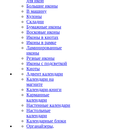
для икон
Большие иконы
В машину
Кулоны
Складни
Бумажные иконы
Восковые иконы
Иконы в киотах
Иконы в рамке
Ламинированные
иконы
Резные иконы
Иконы с подсветкой
Киоты
Адвент календари
Календари на
магните
Календари-книги
Карманные
календари
Настенные календари
Настольные
календари
Календарные блоки
Органайзеры,