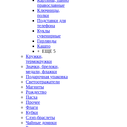
Картины, панно
православные
Ключницы,
полки
Подставки для
телефона
Куклы
сувенирные
Гирлянды
Кашпо
+ ЕЩЕ 5
Кружки,
термокружки
Значки, брелоки,
медали, флажки
Подарочная упаковка
Светоотражатели
Магниты
Рождество
Пасха
Прочее
Флаги
Кубки
Слэп-браслеты
Чайные домики