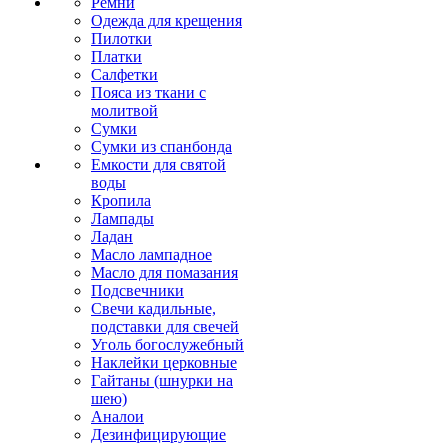
Ремни
Одежда для крещения
Пилотки
Платки
Салфетки
Пояса из ткани с
молитвой
Сумки
Сумки из спанбонда
Емкости для святой
воды
Кропила
Лампады
Ладан
Масло лампадное
Масло для помазания
Подсвечники
Свечи кадильные,
подставки для свечей
Уголь богослужебный
Наклейки церковные
Гайтаны (шнурки на
шею)
Аналои
Дезинфицирующие