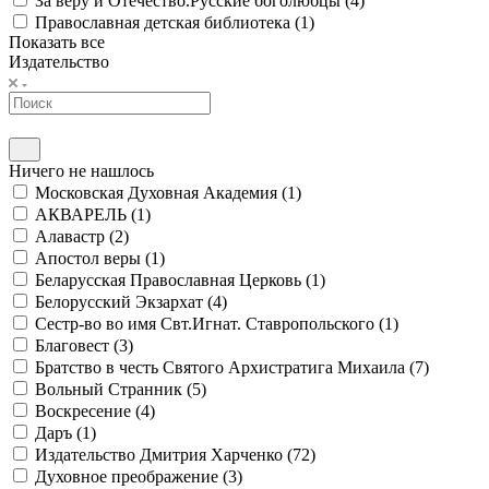
За веру и Отечество.Русские боголюбцы (
4
)
Православная детская библиотека (
1
)
Показать все
Издательство
Ничего не нашлось
Московская Духовная Академия (
1
)
АКВАРЕЛЬ (
1
)
Алавастр (
2
)
Апостол веры (
1
)
Беларусская Православная Церковь (
1
)
Белорусский Экзархат (
4
)
Сестр-во во имя Свт.Игнат. Ставропольского (
1
)
Благовест (
3
)
Братство в честь Святого Архистратига Михаила (
7
)
Вольный Странник (
5
)
Воскресение (
4
)
Даръ (
1
)
Издательство Дмитрия Харченко (
72
)
Духовное преображение (
3
)