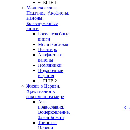
+ ЕЩЕ 1
Молитвословы.
Псалтирь. Акафисты.
Каноны.
Богослужебные
книги
Богослужебные
книги
Молитвословы
Псалтирь
Акафисты и
каноны
Помянники
Подарочные
издания
+ ЕЩЕ 2
Жизнь в Церкви.
Христианин в
современном мире
Азы
православия.
Ка
Воцерковление.
Закон Божий
Таинства
Церкви