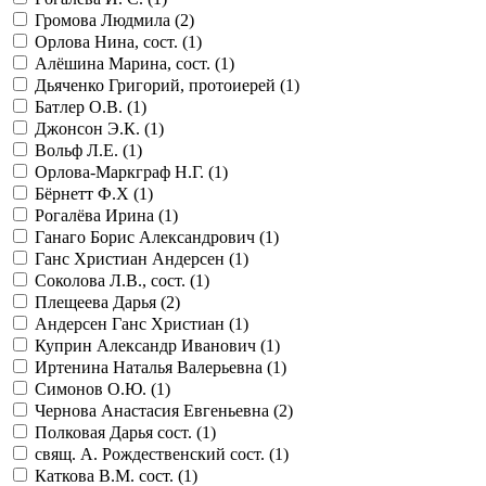
Громова Людмила (
2
)
Орлова Нина, сост. (
1
)
Алёшина Марина, сост. (
1
)
Дьяченко Григорий, протоиерей (
1
)
Батлер О.В. (
1
)
Джонсон Э.К. (
1
)
Вольф Л.Е. (
1
)
Орлова-Маркграф Н.Г. (
1
)
Бёрнетт Ф.Х (
1
)
Рогалёва Ирина (
1
)
Ганаго Борис Александрович (
1
)
Ганс Христиан Андерсен (
1
)
Соколова Л.В., сост. (
1
)
Плещеева Дарья (
2
)
Андерсен Ганс Христиан (
1
)
Куприн Александр Иванович (
1
)
Иртенина Наталья Валерьевна (
1
)
Симонов О.Ю. (
1
)
Чернова Анастасия Евгеньевна (
2
)
Полковая Дарья сост. (
1
)
свящ. А. Рождественский сост. (
1
)
Каткова В.М. сост. (
1
)