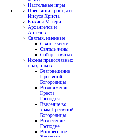
Настольные игры
Пресвятой Троицы и
Иисуса Христа
Божией Матери
Архангелов и
Ангелов
Святых, именные
Святые мужи
Святые жены
Соборы святых
Иконы православных
праздников
Благовещение
Пресвятой
Богородицы
Воздвижение
Креста
Господня
Введение во
храм Пресвятой
Богородицы
Вознесение
Господне
Воскресение