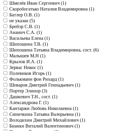
Шмелёв Иван Сергеевич (
1
)
Скоробогатько Наталия Владимировна (
1
)
Батлер О.В. (
1
)
не указан (
5
)
Брейэр С.В. (
1
)
Ананич С.А. (
1
)
Васильева Елена (
1
)
Шипошина Т.В. (
1
)
Шипошина Татьяна Владимировна, сост. (
6
)
Малышев М.Н (
1
)
Крылов И.А. (
1
)
Зервас Никос (
1
)
Полевиков Игорь (
1
)
Фолькманн фон Рихард (
1
)
Шеваров Дмитрий Геннадьевич (
1
)
Портер Элинор (
3
)
Дашкевич Т.Н., сост. (
1
)
Александрова Г. (
1
)
Кантаржи Любовь Николаевна (
1
)
Синичкина Татьяна Валерьевна (
1
)
Володихин Дмитрий Михайлович (
1
)
Бианки Виталий Валентинович (
1
)