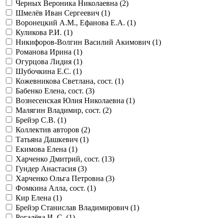
Черных Вероника Николаевна (
2
)
Шмелёв Иван Сергеевич (
1
)
Воронецкий А.М., Ефанова Е.А. (
1
)
Куликова Р.И. (
1
)
Никифоров-Волгин Василий Акимович (
1
)
Романова Ирина (
1
)
Огурцова Лидия (
1
)
Шубочкина Е.С. (
1
)
Кожевникова Светлана, сост. (
1
)
Бабенко Елена, сост. (
3
)
Вознесенская Юлия Николаевна (
1
)
Малягин Владимир, сост. (
2
)
Брейэр С.В. (
1
)
Коллектив авторов (
2
)
Татьяна Дашкевич (
1
)
Екимова Елена (
1
)
Харченко Дмитрий, сост. (
13
)
Гундер Анастасия (
3
)
Харченко Ольга Петровна (
3
)
Фомкина Алла, сост. (
1
)
Кир Елена (
1
)
Брейэр Станислав Владимирович (
1
)
Рогалёва И. С. (
1
)