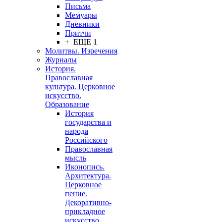
Письма
Мемуары
Дневники
Притчи
+ ЕЩЕ 1
Молитвы. Изречения
Журналы
История.
Православная
культура. Церковное
искусство.
Образование
История
государства и
народа
Российского
Православная
мысль
Иконопись.
Архитектура.
Церковное
пение.
Декоративно-
прикладное
искусство