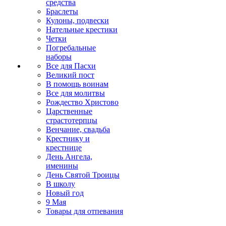
средства
Браслеты
Кулоны, подвески
Нательные крестики
Четки
Погребальные
наборы
Все для Пасхи
Великий пост
В помощь воинам
Все для молитвы
Рождество Христово
Царственные
страстотерпцы
Венчание, свадьба
Крестнику и
крестнице
День Ангела,
именины
День Святой Троицы
В школу
Новый год
9 Мая
Товары для отпевания