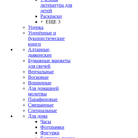
литература для
детей
Раскраски
+ ЕЩЕ 3
Уценка
Уценённые и
букинистические
книги
Алтарные,
дьяконские
Бумажные манжеты
для свечей
Венчальные
Восковые
Вощинные
Для домашней
молитвы
Парафиновые
Смешанные
Специальные
Для дома
Часы
Фоторамки
Фигурки