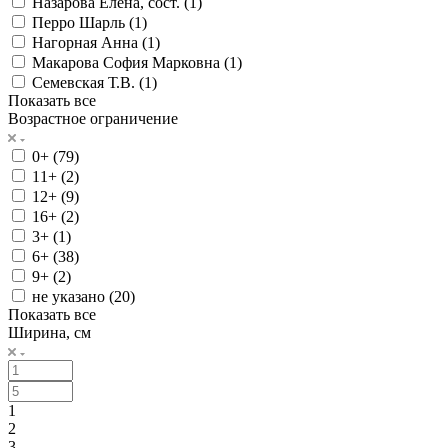
Назарова Елена, сост. (
1
)
Перро Шарль (
1
)
Нагорная Анна (
1
)
Макарова София Марковна (
1
)
Семевская Т.В. (
1
)
Показать все
Возрастное ограничение
0+ (
79
)
11+ (
2
)
12+ (
9
)
16+ (
2
)
3+ (
1
)
6+ (
38
)
9+ (
2
)
не указано (
20
)
Показать все
Ширина, см
1
2
3