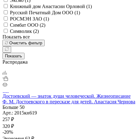
Эксмо (
1
)
Книжный дом Анастасии Орловой (
1
)
Русский Печатный Дом ООО (
1
)
РОСМЭН ЗАО (
1
)
Симбат ООО (
2
)
Символик (
2
)
Показать все
Очистить фильтр
Показать
Распродажа
Достоевский — знаток души человеческой. Жизнеописание
Ф. М. Достоевского в пересказе для детей. Анастасия Чернова
Больше 50
Арт.: 2015кн619
257
₽
320
₽
-
20
%
Экономия
63
₽