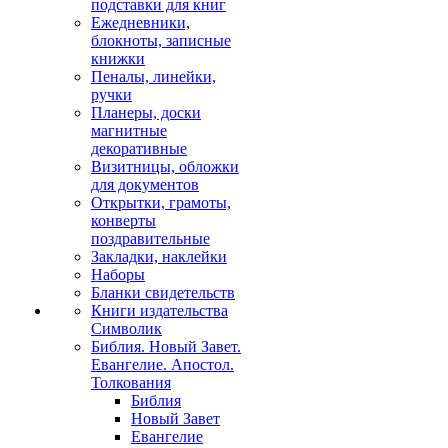
подставки для книг
Ежедневники,
блокноты, записные
книжки
Пеналы, линейки,
ручки
Планеры, доски
магнитные
декоративные
Визитницы, обложки
для документов
Открытки, грамоты,
конверты
поздравительные
Закладки, наклейки
Наборы
Бланки свидетельств
Книги издательства
Символик
Библия. Новый Завет.
Евангелие. Апостол.
Толкования
Библия
Новый Завет
Евангелие