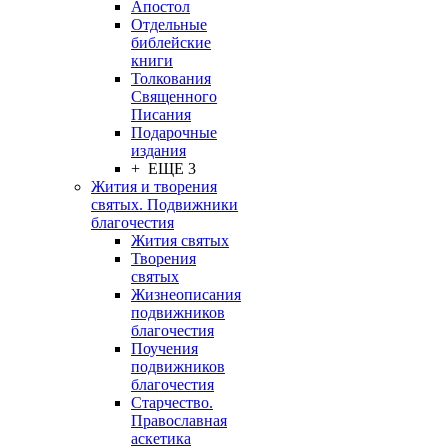
Апостол
Отдельные
библейские
книги
Толкования
Священного
Писания
Подарочные
издания
+ ЕЩЕ 3
Жития и творения
святых. Подвижники
благочестия
Жития святых
Творения
святых
Жизнеописания
подвижников
благочестия
Поучения
подвижников
благочестия
Старчество.
Православная
аскетика