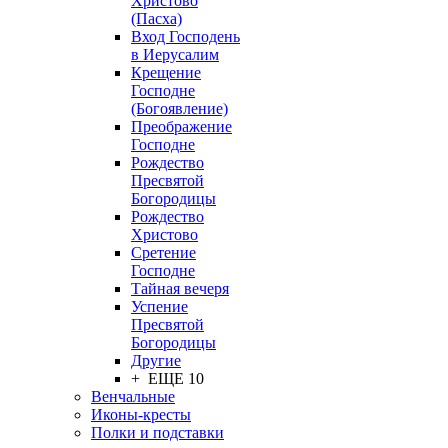
Христово
(Пасха)
Вход Господень
в Иерусалим
Крещение
Господне
(Богоявление)
Преображение
Господне
Рождество
Пресвятой
Богородицы
Рождество
Христово
Сретение
Господне
Тайная вечеря
Успение
Пресвятой
Богородицы
Другие
+ ЕЩЕ 10
Венчальные
Иконы-кресты
Полки и подставки