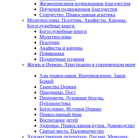
Жизнеописания подвижников благочестия
Поучения подвижников благочестия
Старчество. Православная аскетика
Молитвословы. Псалтирь. Акафисты. Каноны.
Богослужебные книги
Богослужебные книги
Молитвословы
Псалтирь
Акафисты и каноны
Помянники
Подарочные издания
Жизнь в Церкви. Христианин в современном мире
Азы православия. Воцерковление. Закон
Божий
Таинства Церкви
Праздники. Пост
Проповеди. Духовные беседы.
Публицистика
Богословие. История Церкви
Православный брак
Воспитание детей
Здоровье. Православная кухня. Домоводство
Святые места. Паломничество
Художественная литература. Письма. Мемуары.