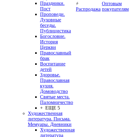
Праздники.
Оптовым
Пост
Распродажа
покупателям
Проповеди.
Духовные
беседы.
Публицистика
Богословие.
История
Церкви
Православный
брак
Воспитание
детей
Здоровье.
Православная
кухня.
Домоводство
Святые места.
Паломничество
+ ЕЩЕ 5
Художественная
литература. Письма.
Мемуары. Дневники
Художественная
литература