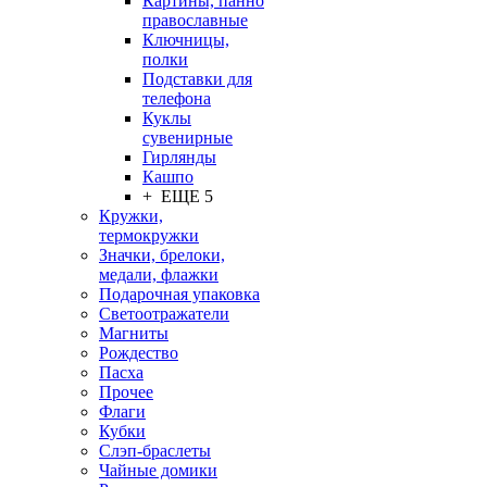
Картины, панно
православные
Ключницы,
полки
Подставки для
телефона
Куклы
сувенирные
Гирлянды
Кашпо
+ ЕЩЕ 5
Кружки,
термокружки
Значки, брелоки,
медали, флажки
Подарочная упаковка
Светоотражатели
Магниты
Рождество
Пасха
Прочее
Флаги
Кубки
Слэп-браслеты
Чайные домики