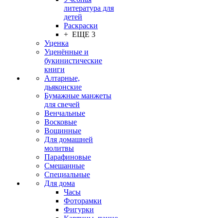
литература для
детей
Раскраски
+ ЕЩЕ 3
Уценка
Уценённые и
букинистические
книги
Алтарные,
дьяконские
Бумажные манжеты
для свечей
Венчальные
Восковые
Вощинные
Для домашней
молитвы
Парафиновые
Смешанные
Специальные
Для дома
Часы
Фоторамки
Фигурки