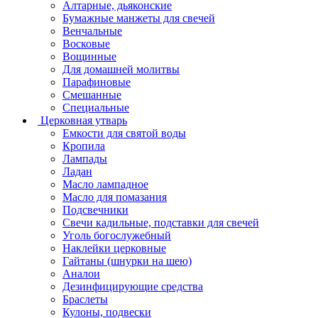
Алтарные, дьяконские
Бумажные манжеты для свечей
Венчальные
Восковые
Вощинные
Для домашней молитвы
Парафиновые
Смешанные
Специальные
Церковная утварь
Емкости для святой воды
Кропила
Лампады
Ладан
Масло лампадное
Масло для помазания
Подсвечники
Свечи кадильные, подставки для свечей
Уголь богослужебный
Наклейки церковные
Гайтаны (шнурки на шею)
Аналои
Дезинфицирующие средства
Браслеты
Кулоны, подвески