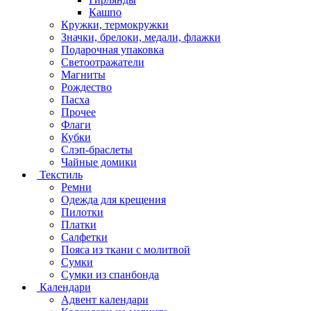
Кашпо
Кружки, термокружки
Значки, брелоки, медали, флажки
Подарочная упаковка
Светоотражатели
Магниты
Рождество
Пасха
Прочее
Флаги
Кубки
Слэп-браслеты
Чайные домики
Текстиль
Ремни
Одежда для крещения
Пилотки
Платки
Салфетки
Пояса из ткани с молитвой
Сумки
Сумки из спанбонда
Календари
Адвент календари