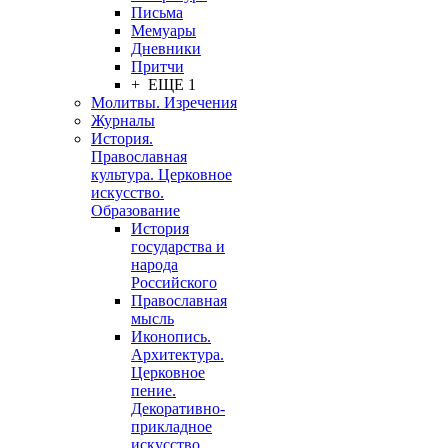
Письма
Мемуары
Дневники
Притчи
+ ЕЩЕ 1
Молитвы. Изречения
Журналы
История.
Православная
культура. Церковное
искусство.
Образование
История
государства и
народа
Российского
Православная
мысль
Иконопись.
Архитектура.
Церковное
пение.
Декоративно-
прикладное
искусство