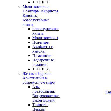
+ ЕЩЕ 1
Молитвословы.
Псалтирь. Акафисты.
Каноны.
Богослужебные
книги
Богослужебные
книги
Молитвословы
Псалтирь
Акафисты и
каноны
Помянники
Подарочные
издания
+ ЕЩЕ 2
Жизнь в Церкви.
Христианин в
современном мире
Азы
православия.
Ка
Воцерковление.
Закон Божий
Таинства
Церкви