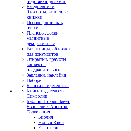
подставки для книг
Ежедневники,
блокноты, записные
книжки
Пеналы, линейки,
ручки
Планеры, доски
магнитные
декоративные
Визитницы, обложки
для документов
Открытки, грамоты,
конверты
поздравительные
Закладки, наклейки
Наборы
Бланки свидетельств
Книги издательства
Символик
Библия. Новый Завет.
Евангелие. Апостол.
Толкования
Библия
Новый Завет
Евангелие