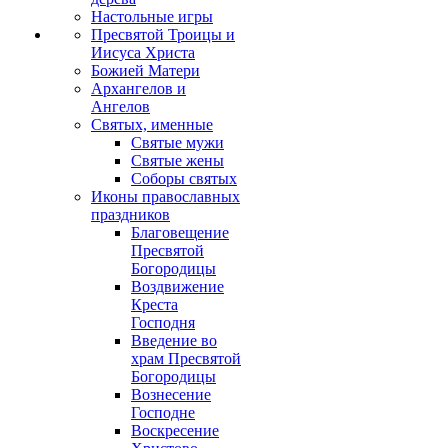
Настольные игры
Пресвятой Троицы и
Иисуса Христа
Божией Матери
Архангелов и
Ангелов
Святых, именные
Святые мужи
Святые жены
Соборы святых
Иконы православных
праздников
Благовещение
Пресвятой
Богородицы
Воздвижение
Креста
Господня
Введение во
храм Пресвятой
Богородицы
Вознесение
Господне
Воскресение