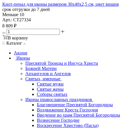
Киот-пенал для иконы размером 30х40х2,5 см, цвет вишня
срок отгрузки до 7 дней
Меньше 10
Арт.: СТ27334
8 809
₽
В корзину
Каталог
Акции
Иконы
Пресвятой Троицы и Иисуса Христа
Божией Матери
Архангелов и Ангелов
Святых, именные
Святые мужи
Святые жены
Соборы святых
Иконы православных праздников
Благовещение Пресвятой Богородицы
Воздвижение Креста Господня
Введение во храм Пресвятой Богородицы
Вознесение Господне
Воскресение Христово (Пасха)