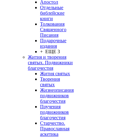
Апостол
Отдельные
библейские
книги
Толкования
Священного
Писания
Подарочные
издания
+ ЕЩЕ 3
Жития и творения
святых. Подвижники
благочестия
Жития святых
Творения
святых
Жизнеописания
подвижников
благочестия
Поучения
подвижников
благочестия
Старчество.
Православная
аскетика