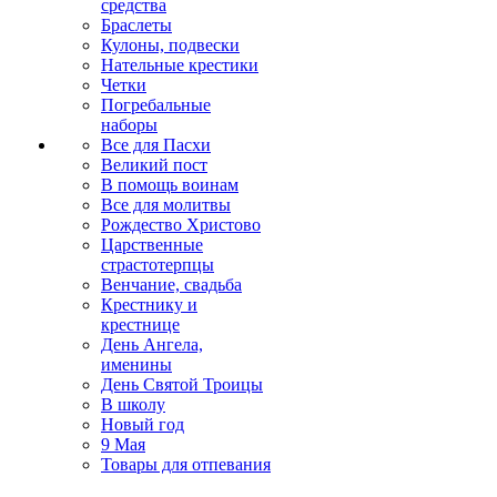
средства
Браслеты
Кулоны, подвески
Нательные крестики
Четки
Погребальные
наборы
Все для Пасхи
Великий пост
В помощь воинам
Все для молитвы
Рождество Христово
Царственные
страстотерпцы
Венчание, свадьба
Крестнику и
крестнице
День Ангела,
именины
День Святой Троицы
В школу
Новый год
9 Мая
Товары для отпевания