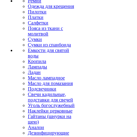
Ремни
Одежда для крещения
Пилотки
Платки
Салфетки
Пояса из ткани с
молитвой
Сумки
Сумки из спанбонда
Емкости для святой
воды
Кропила
Лампады
Ладан
Масло лампадное
Масло для помазания
Подсвечники
Свечи кадильные,
подставки для свечей
Уголь богослужебный
Наклейки церковные
Гайтаны (шнурки на
шею)
Аналои
Дезинфицирующие