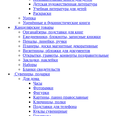
Детская художественная литература
Учебная литература для детей
Раскраски
Уценка
Уценённые и букинистические книги
Канцелярские товары
Органайзеры, подставки для книг
Ежедневники, блокноты, записные книжки
Пеналы, линейки, ручки
Планеры, доски магнитные декоративные
Визитницы, обложки для документов
Открытки, грамоты, конверты поздравительные
Закладки, наклейки
Наборы
Бланки свидетельств
Сувениры, подарки
Для дома
Часы
Фоторамки
Фигурки
Картины, панно православные
Ключницы, полки
Подставки для телефона
Куклы сувенирные
Гирлянды