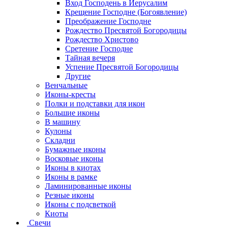
Вход Господень в Иерусалим
Крещение Господне (Богоявление)
Преображение Господне
Рождество Пресвятой Богородицы
Рождество Христово
Сретение Господне
Тайная вечеря
Успение Пресвятой Богородицы
Другие
Венчальные
Иконы-кресты
Полки и подставки для икон
Большие иконы
В машину
Кулоны
Складни
Бумажные иконы
Восковые иконы
Иконы в киотах
Иконы в рамке
Ламинированные иконы
Резные иконы
Иконы с подсветкой
Киоты
Свечи