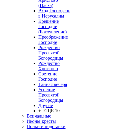
Христово
(Пасха)
Вход Господень
в Иерусалим
Крещение
Господне
(Богоявление)
Преображение
Господне
Рождество
Пресвятой
Богородицы
Рождество
Христово
Сретение
Господне
Тайная вечеря
Успение
Пресвятой
Богородицы
Другие
+ ЕЩЕ 10
Венчальные
Иконы-кресты
Полки и подставки