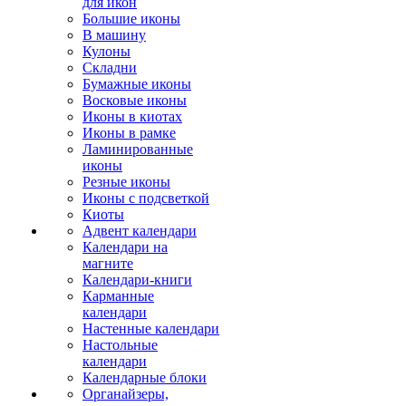
для икон
Большие иконы
В машину
Кулоны
Складни
Бумажные иконы
Восковые иконы
Иконы в киотах
Иконы в рамке
Ламинированные
иконы
Резные иконы
Иконы с подсветкой
Киоты
Адвент календари
Календари на
магните
Календари-книги
Карманные
календари
Настенные календари
Настольные
календари
Календарные блоки
Органайзеры,