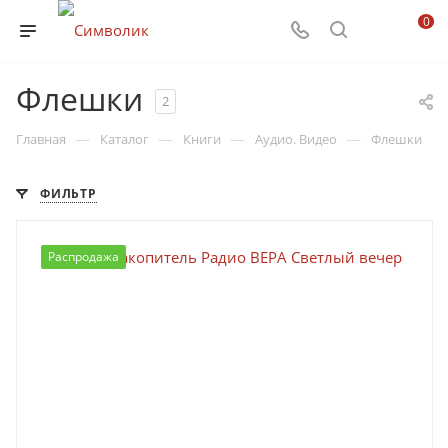
0
Флешки
2
—
—
—
—
Главная
Каталог
Книги
Аудио. Видео
Флешки
ФИЛЬТР
Распродажа