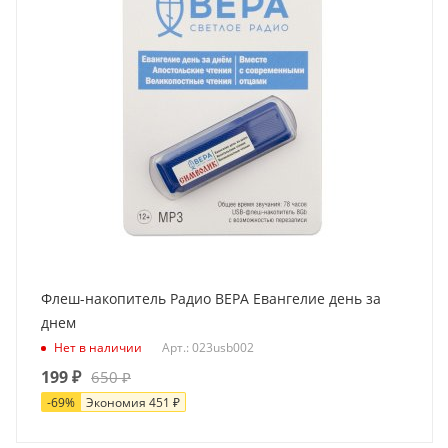
Флеш-накопитель Радио ВЕРА Евангелие день за
днем
Нет в наличии
Арт.: 023usb002
199
₽
650
₽
-
69
%
Экономия
451
₽