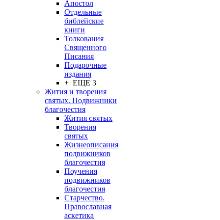
Апостол
Отдельные
библейские
книги
Толкования
Священного
Писания
Подарочные
издания
+ ЕЩЕ 3
Жития и творения
святых. Подвижники
благочестия
Жития святых
Творения
святых
Жизнеописания
подвижников
благочестия
Поучения
подвижников
благочестия
Старчество.
Православная
аскетика