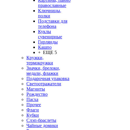
Картины, панно
православные
Ключницы,
полки
Подставки для
телефона
Куклы
сувенирные
Гирлянды
Кашпо
+ ЕЩЕ 5
Кружки,
термокружки
Значки, брелоки,
медали, флажки
Подарочная упаковка
Светоотражатели
Магниты
Рождество
Пасха
Прочее
Флаги
Кубки
Слэп-браслеты
Чайные домики