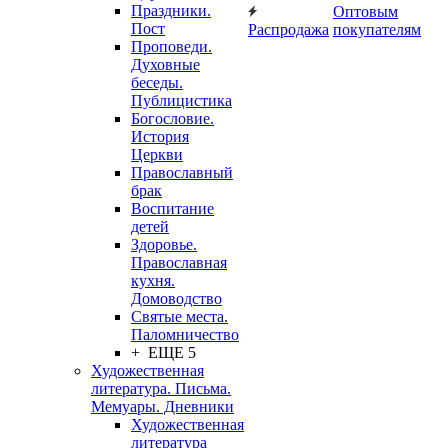
Праздники.
Оптовым
Пост
Распродажа
покупателям
Проповеди.
Духовные
беседы.
Публицистика
Богословие.
История
Церкви
Православный
брак
Воспитание
детей
Здоровье.
Православная
кухня.
Домоводство
Святые места.
Паломничество
+ ЕЩЕ 5
Художественная
литература. Письма.
Мемуары. Дневники
Художественная
литература