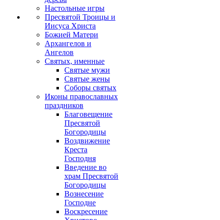
Настольные игры
Пресвятой Троицы и
Иисуса Христа
Божией Матери
Архангелов и
Ангелов
Святых, именные
Святые мужи
Святые жены
Соборы святых
Иконы православных
праздников
Благовещение
Пресвятой
Богородицы
Воздвижение
Креста
Господня
Введение во
храм Пресвятой
Богородицы
Вознесение
Господне
Воскресение