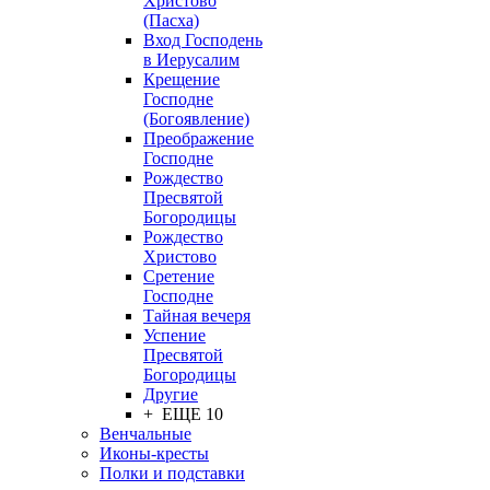
Христово
(Пасха)
Вход Господень
в Иерусалим
Крещение
Господне
(Богоявление)
Преображение
Господне
Рождество
Пресвятой
Богородицы
Рождество
Христово
Сретение
Господне
Тайная вечеря
Успение
Пресвятой
Богородицы
Другие
+ ЕЩЕ 10
Венчальные
Иконы-кресты
Полки и подставки