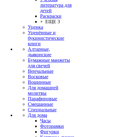
литература для
детей
Раскраски
+ ЕЩЕ 3
Уценка
Уценённые и
букинистические
книги
Алтарные,
дьяконские
Бумажные манжеты
для свечей
Венчальные
Восковые
Вощинные
Для домашней
молитвы
Парафиновые
Смешанные
Специальные
Для дома
Часы
Фоторамки
Фигурки