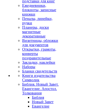
подставки для книг
Ежедневники,
блокноты, записные
книжки
Пеналы, линейки,
ручки
Планеры, доски
магнитные
декоративные
Визитницы, обложки
для документов
Открытки, грамоты,
конверты
поздравительные
Закладки, наклейки
Наборы
Бланки свидетельств
Книги издательства
Символик
Библия. Новый Завет.
Евангелие. Апостол.
Толкования
Библия
Новый Завет
Евангелие