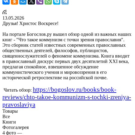
13.05.2026
Друзья! Христос Воскресе!
На портале Богослов.ру вышел обзор одной из важных наших
книг - "Что такое коммунизм с точки зрения православия".
Это сборник статей известных современных православных
общественных деятелей, философов, публицистов,
священнослужителей о феномене коммунизма. Книга вводит
в православный дискурс первых двух десятилетий XXI века,
предлагая спокойное, взвешенное обсуждение
коммунистического учения и мировоззрения в его
исторической ретроспективе на российской почве.
https://bogoslov.ru/books/book-
Читать обзор:
reviews/chto-takoe-kommunizm-s-tochki-zreniya-
pravoslaviya
Товары
Все
Книги
Фотогалерея
4
фото
—