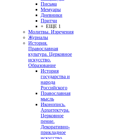
Письма
Мемуары
Дневники
Притчи
+ ЕЩЕ 1
Молитвы. Изречения
Журналы
История.
Православная
культура. Церковное
искусство.
Образование
История
государства и
народа
Российского
Православная
мысль
Иконопись.
Архитектура.
Церковное
пение.
Декоративно-
прикладное
искусство