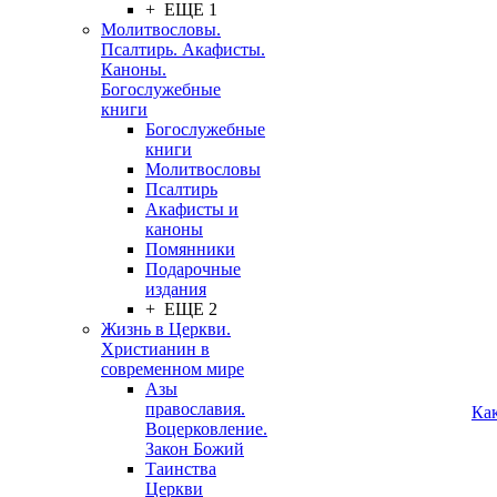
+ ЕЩЕ 1
Молитвословы.
Псалтирь. Акафисты.
Каноны.
Богослужебные
книги
Богослужебные
книги
Молитвословы
Псалтирь
Акафисты и
каноны
Помянники
Подарочные
издания
+ ЕЩЕ 2
Жизнь в Церкви.
Христианин в
современном мире
Азы
православия.
Ка
Воцерковление.
Закон Божий
Таинства
Церкви