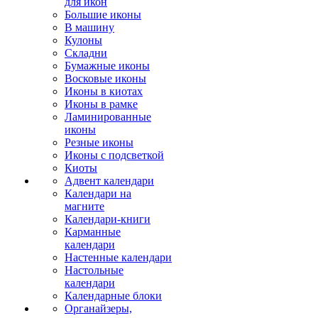
для икон
Большие иконы
В машину
Кулоны
Складни
Бумажные иконы
Восковые иконы
Иконы в киотах
Иконы в рамке
Ламинированные
иконы
Резные иконы
Иконы с подсветкой
Киоты
Адвент календари
Календари на
магните
Календари-книги
Карманные
календари
Настенные календари
Настольные
календари
Календарные блоки
Органайзеры,