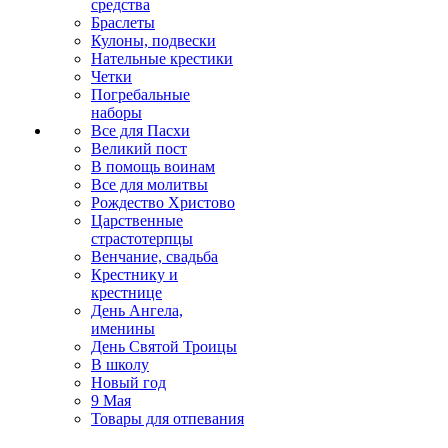
средства
Браслеты
Кулоны, подвески
Нательные крестики
Четки
Погребальные
наборы
Все для Пасхи
Великий пост
В помощь воинам
Все для молитвы
Рождество Христово
Царственные
страстотерпцы
Венчание, свадьба
Крестнику и
крестнице
День Ангела,
именины
День Святой Троицы
В школу
Новый год
9 Мая
Товары для отпевания