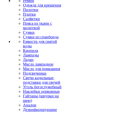
Ремни
Одежда для крещения
Пилотки
Платки
Салфетки
Пояса из ткани с
молитвой
Сумки
Сумки из спанбонда
Емкости для святой
воды
Кропила
Лампады
Ладан
Масло лампадное
Масло для помазания
Подсвечники
Свечи кадильные,
подставки для свечей
Уголь богослужебный
Наклейки церковные
Гайтаны (шнурки на
шею)
Аналои
Дезинфицирующие