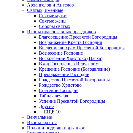
Архангелов и Ангелов
Святых, именные
Святые мужи
Святые жены
Соборы святых
Иконы православных праздников
Благовещение Пресвятой Богородицы
Воздвижение Креста Господня
Введение во храм Пресвятой Богородицы
Вознесение Господне
Воскресение Христово (Пасха)
Вход Господень в Иерусалим
Крещение Господне (Богоявление)
Преображение Господне
Рождество Пресвятой Богородицы
Рождество Христово
Сретение Господне
Тайная вечеря
Успение Пресвятой Богородицы
Другие
+ ЕЩЕ 10
Венчальные
Иконы-кресты
Полки и подставки для икон