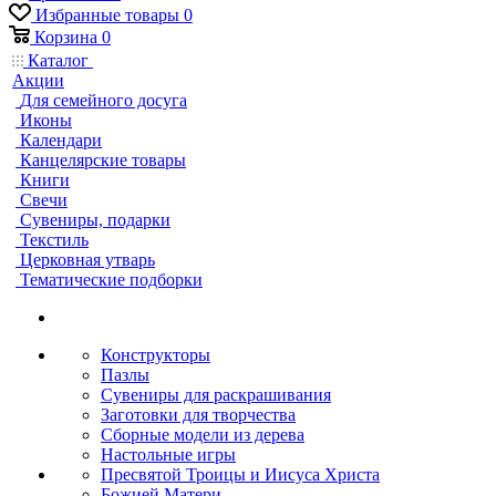
Избранные товары
0
Корзина
0
Каталог
Акции
Для семейного досуга
Иконы
Календари
Канцелярские товары
Книги
Свечи
Сувениры, подарки
Текстиль
Церковная утварь
Тематические подборки
Конструкторы
Пазлы
Сувениры для раскрашивания
Заготовки для творчества
Сборные модели из дерева
Настольные игры
Пресвятой Троицы и Иисуса Христа
Божией Матери