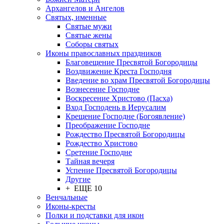
Архангелов и Ангелов
Святых, именные
Святые мужи
Святые жены
Соборы святых
Иконы православных праздников
Благовещение Пресвятой Богородицы
Воздвижение Креста Господня
Введение во храм Пресвятой Богородицы
Вознесение Господне
Воскресение Христово (Пасха)
Вход Господень в Иерусалим
Крещение Господне (Богоявление)
Преображение Господне
Рождество Пресвятой Богородицы
Рождество Христово
Сретение Господне
Тайная вечеря
Успение Пресвятой Богородицы
Другие
+ ЕЩЕ 10
Венчальные
Иконы-кресты
Полки и подставки для икон