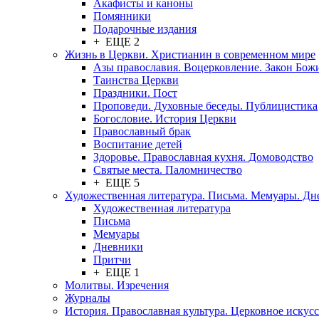
Акафисты и каноны
Помянники
Подарочные издания
+ ЕЩЕ 2
Жизнь в Церкви. Христианин в современном мире
Азы православия. Воцерковление. Закон Бож
Таинства Церкви
Праздники. Пост
Проповеди. Духовные беседы. Публицистика
Богословие. История Церкви
Православный брак
Воспитание детей
Здоровье. Православная кухня. Домоводство
Святые места. Паломничество
+ ЕЩЕ 5
Художественная литература. Письма. Мемуары. Д
Художественная литература
Письма
Мемуары
Дневники
Притчи
+ ЕЩЕ 1
Молитвы. Изречения
Журналы
История. Православная культура. Церковное искусс