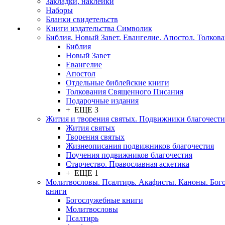
Закладки, наклейки
Наборы
Бланки свидетельств
Книги издательства Символик
Библия. Новый Завет. Евангелие. Апостол. Толков
Библия
Новый Завет
Евангелие
Апостол
Отдельные библейские книги
Толкования Священного Писания
Подарочные издания
+ ЕЩЕ 3
Жития и творения святых. Подвижники благочести
Жития святых
Творения святых
Жизнеописания подвижников благочестия
Поучения подвижников благочестия
Старчество. Православная аскетика
+ ЕЩЕ 1
Молитвословы. Псалтирь. Акафисты. Каноны. Бог
книги
Богослужебные книги
Молитвословы
Псалтирь