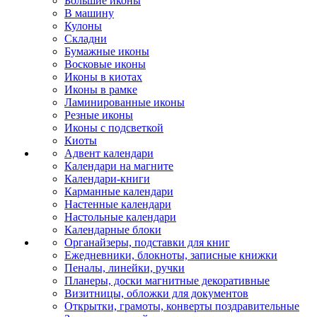
Большие иконы
В машину
Кулоны
Складни
Бумажные иконы
Восковые иконы
Иконы в киотах
Иконы в рамке
Ламинированные иконы
Резные иконы
Иконы с подсветкой
Киоты
Адвент календари
Календари на магните
Календари-книги
Карманные календари
Настенные календари
Настольные календари
Календарные блоки
Органайзеры, подставки для книг
Ежедневники, блокноты, записные книжки
Пеналы, линейки, ручки
Планеры, доски магнитные декоративные
Визитницы, обложки для документов
Открытки, грамоты, конверты поздравительные