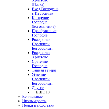
Христово
(Пасха)
Вход Господень
в Иерусалим
Крещение
Господне
(Богоявление)
Преображение
Господне
Рождество
Пресвятой
Богородицы
Рождество
Христово
Сретение
Господне
Тайная вечеря
Успение
Пресвятой
Богородицы
Другие
+ ЕЩЕ 10
Венчальные
Иконы-кресты
Полки и подставки