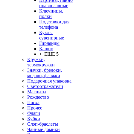
Картины, панно
православные
Ключницы,
полки
Подставки для
телефона
Куклы
сувенирные
Гирлянды
Кашпо
+ ЕЩЕ 5
Кружки,
термокружки
Значки, брелоки,
медали, флажки
Подарочная упаковка
Светоотражатели
Магниты
Рождество
Пасха
Прочее
Флаги
Кубки
Слэп-браслеты
Чайные домики