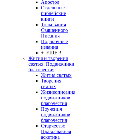
Апостол
Отдельные
библейские
книги
Толкования
Священного
Писания
Подарочные
издания
+ ЕЩЕ 3
Жития и творения
святых. Подвижники
благочестия
Жития святых
Творения
святых
Жизнеописания
подвижников
благочестия
Поучения
подвижников
благочестия
Старчество.
Православная
аскетика