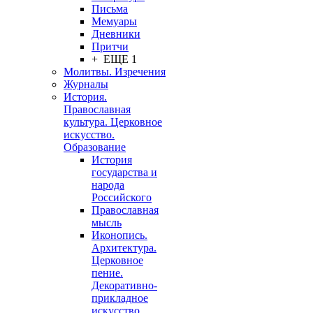
Письма
Мемуары
Дневники
Притчи
+ ЕЩЕ 1
Молитвы. Изречения
Журналы
История.
Православная
культура. Церковное
искусство.
Образование
История
государства и
народа
Российского
Православная
мысль
Иконопись.
Архитектура.
Церковное
пение.
Декоративно-
прикладное
искусство