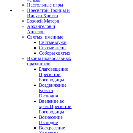
Настольные игры
Пресвятой Троицы и
Иисуса Христа
Божией Матери
Архангелов и
Ангелов
Святых, именные
Святые мужи
Святые жены
Соборы святых
Иконы православных
праздников
Благовещение
Пресвятой
Богородицы
Воздвижение
Креста
Господня
Введение во
храм Пресвятой
Богородицы
Вознесение
Господне
Воскресение