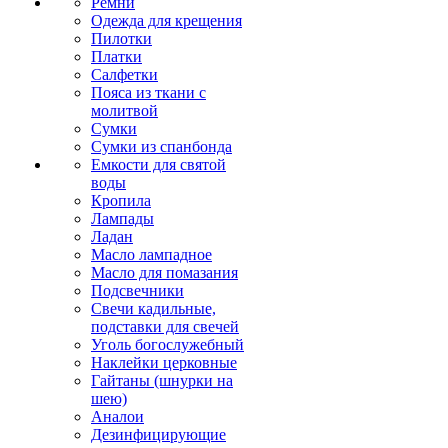
Ремни
Одежда для крещения
Пилотки
Платки
Салфетки
Пояса из ткани с
молитвой
Сумки
Сумки из спанбонда
Емкости для святой
воды
Кропила
Лампады
Ладан
Масло лампадное
Масло для помазания
Подсвечники
Свечи кадильные,
подставки для свечей
Уголь богослужебный
Наклейки церковные
Гайтаны (шнурки на
шею)
Аналои
Дезинфицирующие