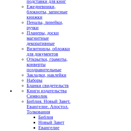
подставки для книг
Ежедневники,
блокноты, записные
книжки
Пеналы, линейки,
ручки
Планеры, доски
магнитные
декоративные
Визитницы, обложки
для документов
Открытки, грамоты,
конверты
поздравительные
Закладки, наклейки
Наборы
Бланки свидетельств
Книги издательства
Символик
Библия. Новый Завет.
Евангелие. Апостол.
Толкования
Библия
Новый Завет
Евангелие