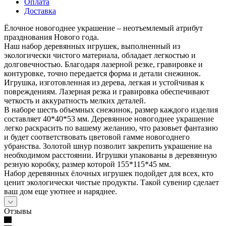
Оплата
Доставка
Ёлочное новогоднее украшение – неотъемлемый атрибут
празднования Нового года.
Наш набор деревянных игрушек, выполненный из
экологически чистого материала, обладает легкостью и
долговечностью. Благодаря лазерной резке, гравировке и
контуровке, точно передается форма и детали снежинок.
Игрушка, изготовленная из дерева, легкая и устойчивая к
повреждениям. Лазерная резка и гравировка обеспечивают
четкость и аккуратность мелких деталей.
В наборе шесть объемных снежинок, размер каждого изделия
составляет 40*40*53 мм. Деревянное новогоднее украшение
легко раскрасить по вашему желанию, что разовьет фантазию
и будет соответствовать цветовой гамме новогоднего
убранства. Золотой шнур позволит закрепить украшение на
необходимом расстоянии. Игрушки упакованы в деревянную
резную коробку, размер которой 155*115*45 мм.
Набор деревянных ёлочных игрушек подойдет для всех, кто
ценит экологически чистые продукты. Такой сувенир сделает
ваш дом еще уютнее и наряднее.
Отзывы