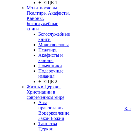
+ ЕЩЕ 1
Молитвословы.
Псалтирь. Акафисты.
Каноны.
Богослужебные
книги
Богослужебные
книги
Молитвословы
Псалтирь
Акафисты и
каноны
Помянники
Подарочные
издания
+ ЕЩЕ 2
Жизнь в Церкви.
Христианин в
современном мире
Азы
православия.
Ка
Воцерковление.
Закон Божий
Таинства
Церкви