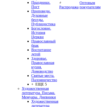
Праздники.
Оптовым
Пост
Распродажа
покупателям
Проповеди.
Духовные
беседы.
Публицистика
Богословие.
История
Церкви
Православный
брак
Воспитание
детей
Здоровье.
Православная
кухня.
Домоводство
Святые места.
Паломничество
+ ЕЩЕ 5
Художественная
литература. Письма.
Мемуары. Дневники
Художественная
литература