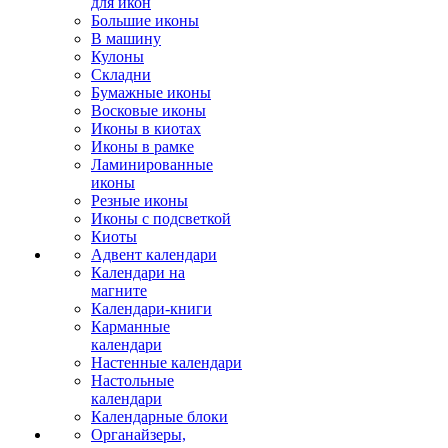
для икон
Большие иконы
В машину
Кулоны
Складни
Бумажные иконы
Восковые иконы
Иконы в киотах
Иконы в рамке
Ламинированные
иконы
Резные иконы
Иконы с подсветкой
Киоты
Адвент календари
Календари на
магните
Календари-книги
Карманные
календари
Настенные календари
Настольные
календари
Календарные блоки
Органайзеры,