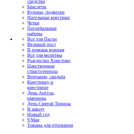
средства
Браслеты
Кулоны, подвески
Нательные крестики
Четки
Погребальные
наборы
Все для Пасхи
Великий пост
В помощь воинам
Все для молитвы
Рождество Христово
Царственные
страстотерпцы
Венчание, свадьба
Крестнику и
крестнице
День Ангела,
именины
День Святой Троицы
В школу
Новый год
9 Мая
Товары для отпевания