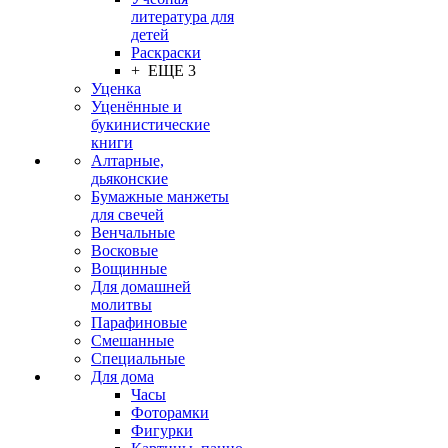
литература для
детей
Раскраски
+ ЕЩЕ 3
Уценка
Уценённые и
букинистические
книги
Алтарные,
дьяконские
Бумажные манжеты
для свечей
Венчальные
Восковые
Вощинные
Для домашней
молитвы
Парафиновые
Смешанные
Специальные
Для дома
Часы
Фоторамки
Фигурки