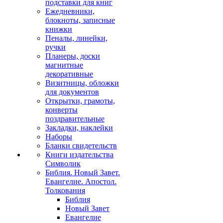
подставки для книг
Ежедневники,
блокноты, записные
книжки
Пеналы, линейки,
ручки
Планеры, доски
магнитные
декоративные
Визитницы, обложки
для документов
Открытки, грамоты,
конверты
поздравительные
Закладки, наклейки
Наборы
Бланки свидетельств
Книги издательства
Символик
Библия. Новый Завет.
Евангелие. Апостол.
Толкования
Библия
Новый Завет
Евангелие