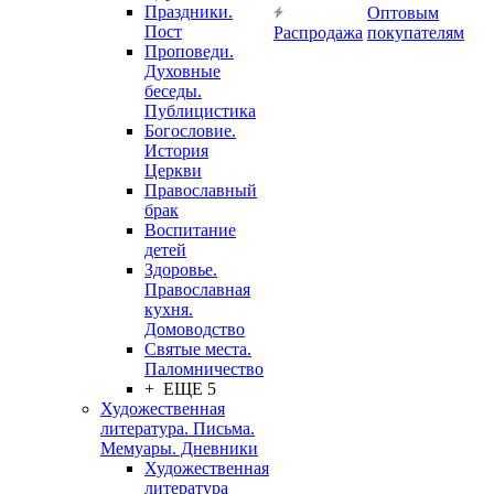
Праздники.
Оптовым
Пост
Распродажа
покупателям
Проповеди.
Духовные
беседы.
Публицистика
Богословие.
История
Церкви
Православный
брак
Воспитание
детей
Здоровье.
Православная
кухня.
Домоводство
Святые места.
Паломничество
+ ЕЩЕ 5
Художественная
литература. Письма.
Мемуары. Дневники
Художественная
литература