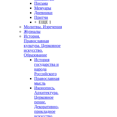
Письма
Мемуары
Дневники
Притчи
+ ЕЩЕ 1
Молитвы. Изречения
Журналы
История.
Православная
культура. Церковное
искусство.
Образование
История
государства и
народа
Российского
Православная
мысль
Иконопись.
Архитектура.
Церковное
пение.
Декоративно-
прикладное
искусство