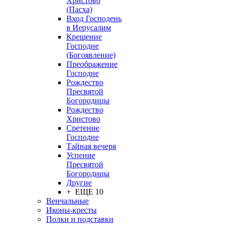
Христово
(Пасха)
Вход Господень
в Иерусалим
Крещение
Господне
(Богоявление)
Преображение
Господне
Рождество
Пресвятой
Богородицы
Рождество
Христово
Сретение
Господне
Тайная вечеря
Успение
Пресвятой
Богородицы
Другие
+ ЕЩЕ 10
Венчальные
Иконы-кресты
Полки и подставки