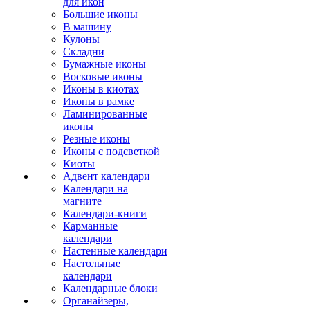
для икон
Большие иконы
В машину
Кулоны
Складни
Бумажные иконы
Восковые иконы
Иконы в киотах
Иконы в рамке
Ламинированные
иконы
Резные иконы
Иконы с подсветкой
Киоты
Адвент календари
Календари на
магните
Календари-книги
Карманные
календари
Настенные календари
Настольные
календари
Календарные блоки
Органайзеры,