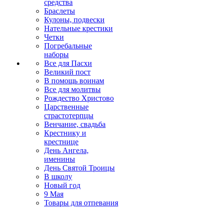
средства
Браслеты
Кулоны, подвески
Нательные крестики
Четки
Погребальные
наборы
Все для Пасхи
Великий пост
В помощь воинам
Все для молитвы
Рождество Христово
Царственные
страстотерпцы
Венчание, свадьба
Крестнику и
крестнице
День Ангела,
именины
День Святой Троицы
В школу
Новый год
9 Мая
Товары для отпевания