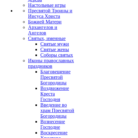
Настольные игры
Пресвятой Троицы и
Иисуса Христа
Божией Матери
Архангелов и
Ангелов
Святых, именные
Святые мужи
Святые жены
Соборы святых
Иконы православных
праздников
Благовещение
Пресвятой
Богородицы
Воздвижение
Креста
Господня
Введение во
храм Пресвятой
Богородицы
Вознесение
Господне
Воскресение