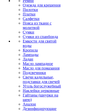
Ремни
Одежда для крещения
Пилотки
Платки
Салфетки
Пояса из ткани с
молитвой
Сумки
Сумки из спанбонда
Емкости для святой
воды
Кропила
Лампады
Ладан
Масло лампадное
Масло для помазания
Подсвечники
Свечи кадильные,
подставки для свечей
Уголь богослужебный
Наклейки церковные
Гайтаны (шнурки на
шею)
Аналои
Дезинфицирующие