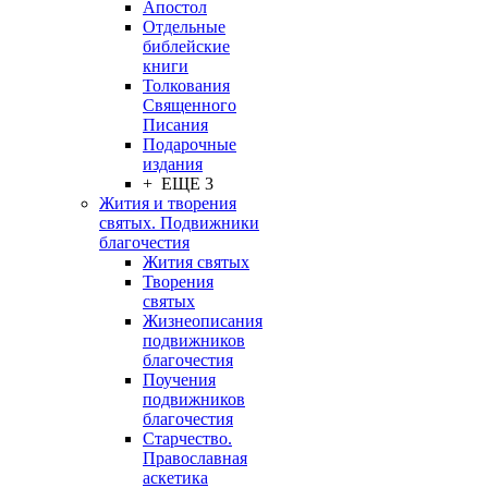
Апостол
Отдельные
библейские
книги
Толкования
Священного
Писания
Подарочные
издания
+ ЕЩЕ 3
Жития и творения
святых. Подвижники
благочестия
Жития святых
Творения
святых
Жизнеописания
подвижников
благочестия
Поучения
подвижников
благочестия
Старчество.
Православная
аскетика