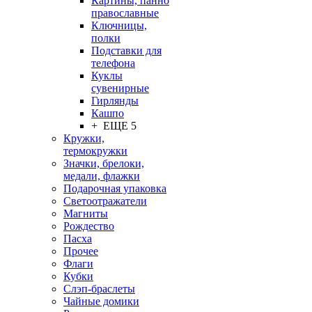
Картины, панно
православные
Ключницы,
полки
Подставки для
телефона
Куклы
сувенирные
Гирлянды
Кашпо
+ ЕЩЕ 5
Кружки,
термокружки
Значки, брелоки,
медали, флажки
Подарочная упаковка
Светоотражатели
Магниты
Рождество
Пасха
Прочее
Флаги
Кубки
Слэп-браслеты
Чайные домики