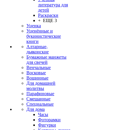
литература для
детей
Раскраски
+ ЕЩЕ 3
Уценка
Уценённые и
букинистические
книги
Алтарные,
дьяконские
Бумажные манжеты
для свечей
Венчальные
Восковые
Вощинные
Для домашней
молитвы
Парафиновые
Смешанные
Специальные
Для дома
Часы
Фоторамки
Фигурки