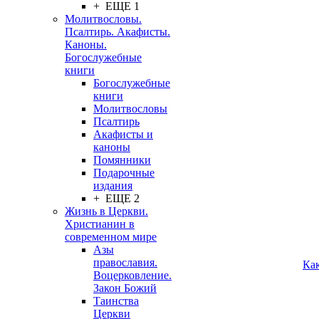
+ ЕЩЕ 1
Молитвословы.
Псалтирь. Акафисты.
Каноны.
Богослужебные
книги
Богослужебные
книги
Молитвословы
Псалтирь
Акафисты и
каноны
Помянники
Подарочные
издания
+ ЕЩЕ 2
Жизнь в Церкви.
Христианин в
современном мире
Азы
православия.
Ка
Воцерковление.
Закон Божий
Таинства
Церкви