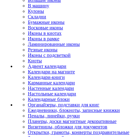
Большие иконы
В машину
Кулоны
Складни
Бумажные иконы
Восковые иконы
Иконы в киотах
Иконы в рамке
Ламинированные иконы
Резные иконы
Иконы с подсветкой
Киоты
Адвент календари
Календари на магните
Календари-книги
Карманные календари
Настенные календари
Настольные календари
Календарные блоки
Органайзеры, подставки для книг
Ежедневники, блокноты, записные книжки
Пеналы, линейки, ручки
Планеры, доски магнитные декоративные
Визитницы, обложки для документов
Открытки, грамоты, конверты поздравительные