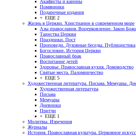
Акафисты и каноны
Помянники
Подарочные издания
+ ЕЩЕ 2
Жизнь в Церкви. Христианин в современном мире
Азы православия. Воцерковление. Закон Бож
Таинства Церкви
Праздники. Пост
Проповеди. Духовные беседы. Публицистика
Богословие. История Церкви
Православный брак
Воспитание детей
Здоровье. Православная кухня. Домоводство
Святые места. Паломничество
+ ЕЩЕ 5
Художественная литература. Письма. Мемуары. Д
Художественная литература
Письма
Мемуары
Дневники
Притчи
+ ЕЩЕ 1
Молитвы. Изречения
Журналы
История. Православная культура. Церковное искусс