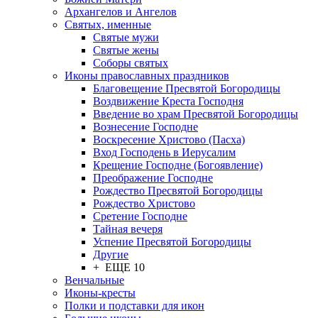
Архангелов и Ангелов
Святых, именные
Святые мужи
Святые жены
Соборы святых
Иконы православных праздников
Благовещение Пресвятой Богородицы
Воздвижение Креста Господня
Введение во храм Пресвятой Богородицы
Вознесение Господне
Воскресение Христово (Пасха)
Вход Господень в Иерусалим
Крещение Господне (Богоявление)
Преображение Господне
Рождество Пресвятой Богородицы
Рождество Христово
Сретение Господне
Тайная вечеря
Успение Пресвятой Богородицы
Другие
+ ЕЩЕ 10
Венчальные
Иконы-кресты
Полки и подставки для икон