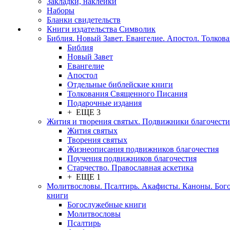
Закладки, наклейки
Наборы
Бланки свидетельств
Книги издательства Символик
Библия. Новый Завет. Евангелие. Апостол. Толков
Библия
Новый Завет
Евангелие
Апостол
Отдельные библейские книги
Толкования Священного Писания
Подарочные издания
+ ЕЩЕ 3
Жития и творения святых. Подвижники благочести
Жития святых
Творения святых
Жизнеописания подвижников благочестия
Поучения подвижников благочестия
Старчество. Православная аскетика
+ ЕЩЕ 1
Молитвословы. Псалтирь. Акафисты. Каноны. Бог
книги
Богослужебные книги
Молитвословы
Псалтирь