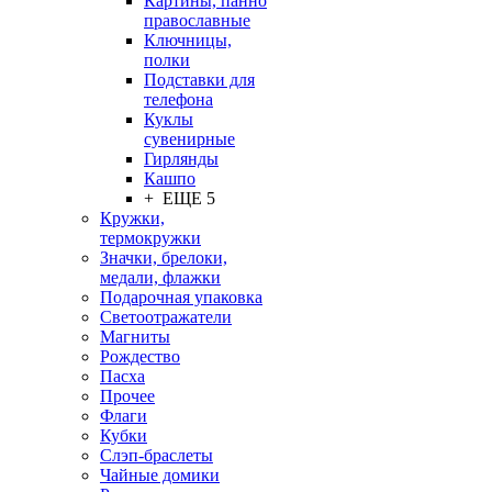
Картины, панно
православные
Ключницы,
полки
Подставки для
телефона
Куклы
сувенирные
Гирлянды
Кашпо
+ ЕЩЕ 5
Кружки,
термокружки
Значки, брелоки,
медали, флажки
Подарочная упаковка
Светоотражатели
Магниты
Рождество
Пасха
Прочее
Флаги
Кубки
Слэп-браслеты
Чайные домики