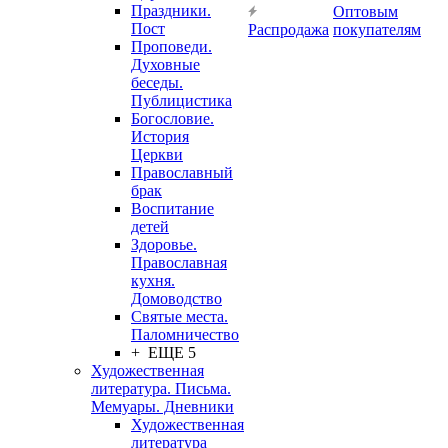
Праздники.
Оптовым
Пост
Распродажа
покупателям
Проповеди.
Духовные
беседы.
Публицистика
Богословие.
История
Церкви
Православный
брак
Воспитание
детей
Здоровье.
Православная
кухня.
Домоводство
Святые места.
Паломничество
+ ЕЩЕ 5
Художественная
литература. Письма.
Мемуары. Дневники
Художественная
литература