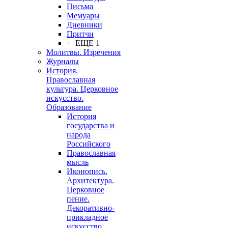
Письма
Мемуары
Дневники
Притчи
+ ЕЩЕ 1
Молитвы. Изречения
Журналы
История.
Православная
культура. Церковное
искусство.
Образование
История
государства и
народа
Российского
Православная
мысль
Иконопись.
Архитектура.
Церковное
пение.
Декоративно-
прикладное
искусство