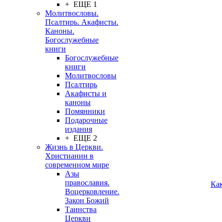
+ ЕЩЕ 1
Молитвословы.
Псалтирь. Акафисты.
Каноны.
Богослужебные
книги
Богослужебные
книги
Молитвословы
Псалтирь
Акафисты и
каноны
Помянники
Подарочные
издания
+ ЕЩЕ 2
Жизнь в Церкви.
Христианин в
современном мире
Азы
православия.
Ка
Воцерковление.
Закон Божий
Таинства
Церкви