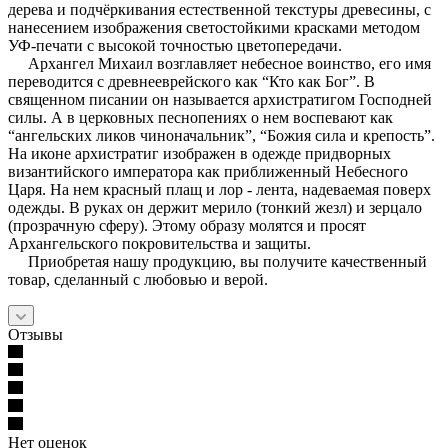
дерева и подчёркивания естественной текстуры древесины, с
нанесением изображения светостойкими красками методом
УФ-печати с высокой точностью цветопередачи.
Архангел Михаил возглавляет небесное воинство, его имя
переводится с древнееврейского как “Кто как Бог”. В
священном писании он называется архистратигом Господней
силы. А в церковных песнопениях о нем воспевают как
“ангельских ликов чиноначальник”, “Божия сила и крепость”.
На иконе архистратиг изображен в одежде придворных
византийского императора как приближенный Небесного
Царя. На нем красный плащ и лор - лента, надеваемая поверх
одежды. В руках он держит мерило (тонкий жезл) и зерцало
(прозрачную сферу). Этому образу молятся и просят
Архангельского покровительства и защиты.
Приобретая нашу продукцию, вы получите качественный
товар, сделанный с любовью и верой.
Отзывы
Нет оценок