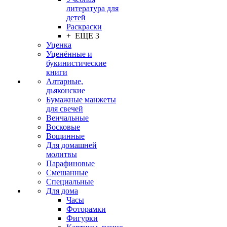
литература для
детей
Раскраски
+ ЕЩЕ 3
Уценка
Уценённые и
букинистические
книги
Алтарные,
дьяконские
Бумажные манжеты
для свечей
Венчальные
Восковые
Вощинные
Для домашней
молитвы
Парафиновые
Смешанные
Специальные
Для дома
Часы
Фоторамки
Фигурки