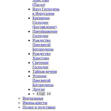
Христово
(Пасха)
Вход Господень
в Иерусалим
Крещение
Господне
(Богоявление)
Преображение
Господне
Рождество
Пресвятой
Богородицы
Рождество
Христово
Сретение
Господне
Тайная вечеря
Успение
Пресвятой
Богородицы
Другие
+ ЕЩЕ 10
Венчальные
Иконы-кресты
Полки и подставки