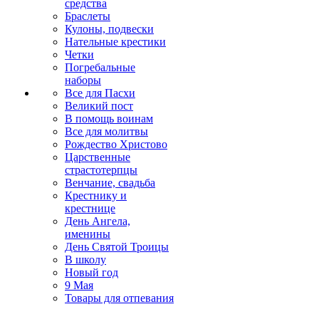
средства
Браслеты
Кулоны, подвески
Нательные крестики
Четки
Погребальные
наборы
Все для Пасхи
Великий пост
В помощь воинам
Все для молитвы
Рождество Христово
Царственные
страстотерпцы
Венчание, свадьба
Крестнику и
крестнице
День Ангела,
именины
День Святой Троицы
В школу
Новый год
9 Мая
Товары для отпевания