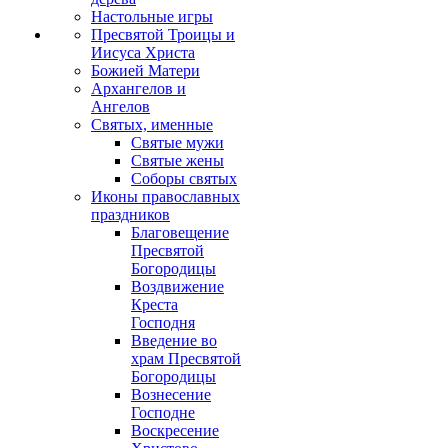
Настольные игры
Пресвятой Троицы и
Иисуса Христа
Божией Матери
Архангелов и
Ангелов
Святых, именные
Святые мужи
Святые жены
Соборы святых
Иконы православных
праздников
Благовещение
Пресвятой
Богородицы
Воздвижение
Креста
Господня
Введение во
храм Пресвятой
Богородицы
Вознесение
Господне
Воскресение