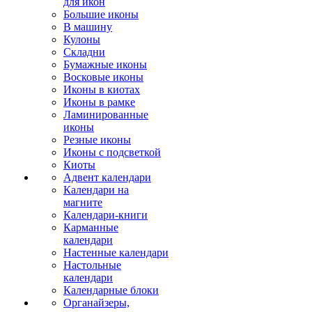
для икон
Большие иконы
В машину
Кулоны
Складни
Бумажные иконы
Восковые иконы
Иконы в киотах
Иконы в рамке
Ламинированные
иконы
Резные иконы
Иконы с подсветкой
Киоты
Адвент календари
Календари на
магните
Календари-книги
Карманные
календари
Настенные календари
Настольные
календари
Календарные блоки
Органайзеры,