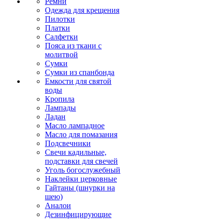
Ремни
Одежда для крещения
Пилотки
Платки
Салфетки
Пояса из ткани с
молитвой
Сумки
Сумки из спанбонда
Емкости для святой
воды
Кропила
Лампады
Ладан
Масло лампадное
Масло для помазания
Подсвечники
Свечи кадильные,
подставки для свечей
Уголь богослужебный
Наклейки церковные
Гайтаны (шнурки на
шею)
Аналои
Дезинфицирующие