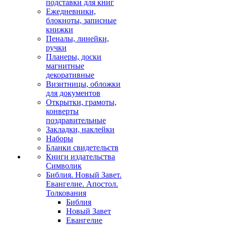
подставки для книг
Ежедневники,
блокноты, записные
книжки
Пеналы, линейки,
ручки
Планеры, доски
магнитные
декоративные
Визитницы, обложки
для документов
Открытки, грамоты,
конверты
поздравительные
Закладки, наклейки
Наборы
Бланки свидетельств
Книги издательства
Символик
Библия. Новый Завет.
Евангелие. Апостол.
Толкования
Библия
Новый Завет
Евангелие