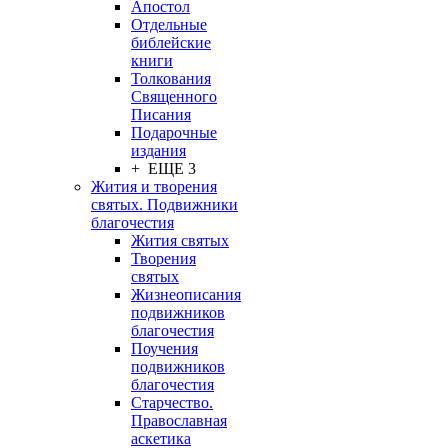
Апостол
Отдельные
библейские
книги
Толкования
Священного
Писания
Подарочные
издания
+ ЕЩЕ 3
Жития и творения
святых. Подвижники
благочестия
Жития святых
Творения
святых
Жизнеописания
подвижников
благочестия
Поучения
подвижников
благочестия
Старчество.
Православная
аскетика