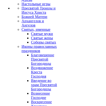
Настольные игры
Пресвятой Троицы и
Иисуса Христа
Божией Матери
Архангелов и
Ангелов
Святых, именные
Святые мужи
Святые жены
Соборы святых
Иконы православных
праздников
Благовещение
Пресвятой
Богородицы
Воздвижение
Креста
Господня
Введение во
храм Пресвятой
Богородицы
Вознесение
Господне
Воскресение