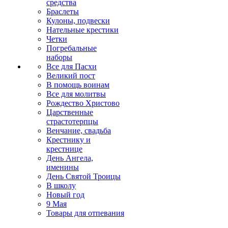
средства
Браслеты
Кулоны, подвески
Нательные крестики
Четки
Погребальные
наборы
Все для Пасхи
Великий пост
В помощь воинам
Все для молитвы
Рождество Христово
Царственные
страстотерпцы
Венчание, свадьба
Крестнику и
крестнице
День Ангела,
именины
День Святой Троицы
В школу
Новый год
9 Мая
Товары для отпевания