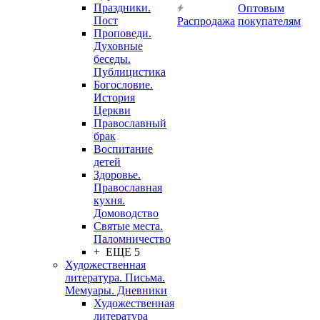
Праздники.
Оптовым
Пост
Распродажа
покупателям
Проповеди.
Духовные
беседы.
Публицистика
Богословие.
История
Церкви
Православный
брак
Воспитание
детей
Здоровье.
Православная
кухня.
Домоводство
Святые места.
Паломничество
+ ЕЩЕ 5
Художественная
литература. Письма.
Мемуары. Дневники
Художественная
литература