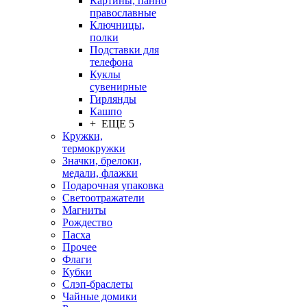
Картины, панно
православные
Ключницы,
полки
Подставки для
телефона
Куклы
сувенирные
Гирлянды
Кашпо
+ ЕЩЕ 5
Кружки,
термокружки
Значки, брелоки,
медали, флажки
Подарочная упаковка
Светоотражатели
Магниты
Рождество
Пасха
Прочее
Флаги
Кубки
Слэп-браслеты
Чайные домики