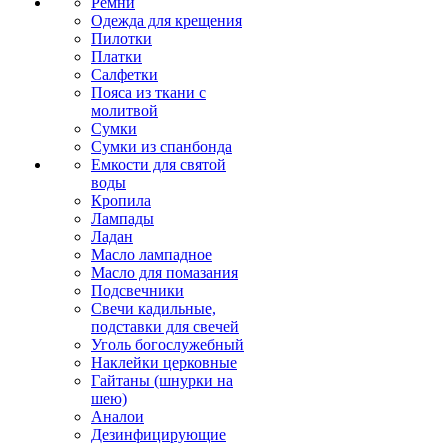
Ремни
Одежда для крещения
Пилотки
Платки
Салфетки
Пояса из ткани с
молитвой
Сумки
Сумки из спанбонда
Емкости для святой
воды
Кропила
Лампады
Ладан
Масло лампадное
Масло для помазания
Подсвечники
Свечи кадильные,
подставки для свечей
Уголь богослужебный
Наклейки церковные
Гайтаны (шнурки на
шею)
Аналои
Дезинфицирующие