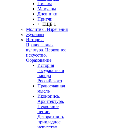
Письма
Мемуары
Дневники
Притчи
+ ЕЩЕ 1
Молитвы. Изречения
Журналы
История.
Православная
культура. Церковное
искусство.
Образование
История
государства и
народа
Российского
Православная
мысль
Иконопись.
Архитектура.
Церковное
пение.
Декоративно-
прикладное
искусство