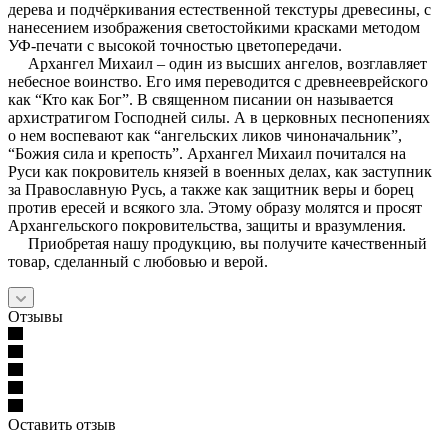
дерева и подчёркивания естественной текстуры древесины, с
нанесением изображения светостойкими красками методом
УФ-печати с высокой точностью цветопередачи.
Архангел Михаил – один из высших ангелов, возглавляет
небесное воинство. Его имя переводится с древнееврейского
как “Кто как Бог”. В священном писании он называется
архистратигом Господней силы. А в церковных песнопениях
о нем воспевают как “ангельских ликов чиноначальник”,
“Божия сила и крепость”. Архангел Михаил почитался на
Руси как покровитель князей в военных делах, как заступник
за Православную Русь, а также как защитник веры и борец
против ересей и всякого зла. Этому образу молятся и просят
Архангельского покровительства, защиты и вразумления.
Приобретая нашу продукцию, вы получите качественный
товар, сделанный с любовью и верой.
Отзывы
Оставить отзыв