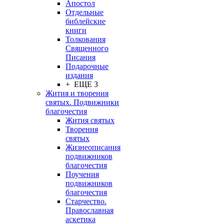
Апостол
Отдельные
библейские
книги
Толкования
Священного
Писания
Подарочные
издания
+ ЕЩЕ 3
Жития и творения
святых. Подвижники
благочестия
Жития святых
Творения
святых
Жизнеописания
подвижников
благочестия
Поучения
подвижников
благочестия
Старчество.
Православная
аскетика