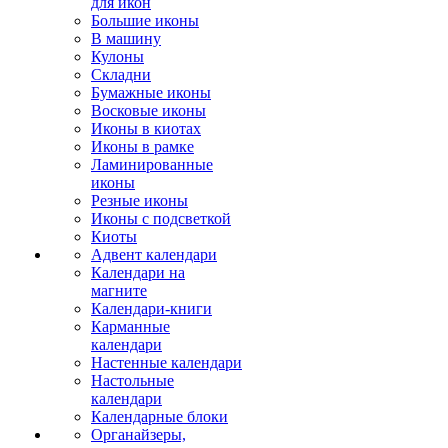
для икон
Большие иконы
В машину
Кулоны
Складни
Бумажные иконы
Восковые иконы
Иконы в киотах
Иконы в рамке
Ламинированные
иконы
Резные иконы
Иконы с подсветкой
Киоты
Адвент календари
Календари на
магните
Календари-книги
Карманные
календари
Настенные календари
Настольные
календари
Календарные блоки
Органайзеры,