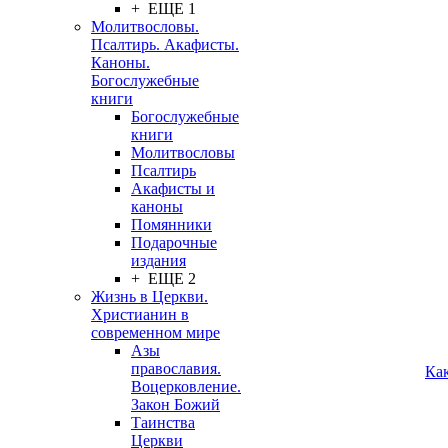
+ ЕЩЕ 1
Молитвословы.
Псалтирь. Акафисты.
Каноны.
Богослужебные
книги
Богослужебные
книги
Молитвословы
Псалтирь
Акафисты и
каноны
Помянники
Подарочные
издания
+ ЕЩЕ 2
Жизнь в Церкви.
Христианин в
современном мире
Азы
православия.
Ка
Воцерковление.
Закон Божий
Таинства
Церкви