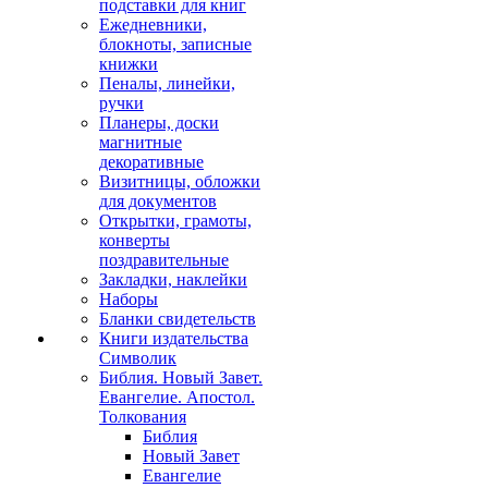
подставки для книг
Ежедневники,
блокноты, записные
книжки
Пеналы, линейки,
ручки
Планеры, доски
магнитные
декоративные
Визитницы, обложки
для документов
Открытки, грамоты,
конверты
поздравительные
Закладки, наклейки
Наборы
Бланки свидетельств
Книги издательства
Символик
Библия. Новый Завет.
Евангелие. Апостол.
Толкования
Библия
Новый Завет
Евангелие