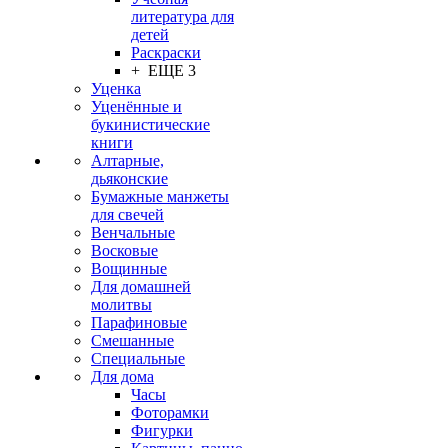
литература для
детей
Раскраски
+ ЕЩЕ 3
Уценка
Уценённые и
букинистические
книги
Алтарные,
дьяконские
Бумажные манжеты
для свечей
Венчальные
Восковые
Вощинные
Для домашней
молитвы
Парафиновые
Смешанные
Специальные
Для дома
Часы
Фоторамки
Фигурки