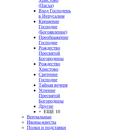
Христово
(Пасха)
Вход Господень
в Иерусалим
Крещение
Господне
(Богоявление)
Преображение
Господне
Рождество
Пресвятой
Богородицы
Рождество
Христово
Сретение
Господне
Тайная вечеря
Успение
Пресвятой
Богородицы
Другие
+ ЕЩЕ 10
Венчальные
Иконы-кресты
Полки и подставки