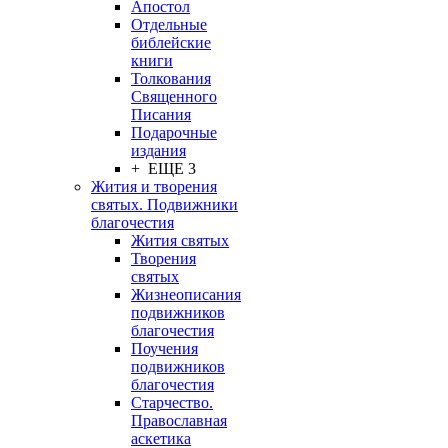
Апостол
Отдельные
библейские
книги
Толкования
Священного
Писания
Подарочные
издания
+ ЕЩЕ 3
Жития и творения
святых. Подвижники
благочестия
Жития святых
Творения
святых
Жизнеописания
подвижников
благочестия
Поучения
подвижников
благочестия
Старчество.
Православная
аскетика