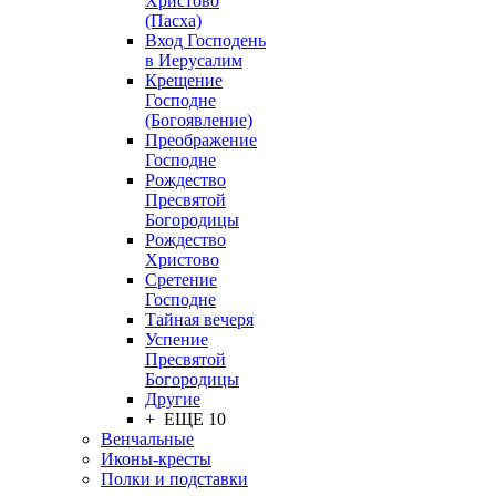
Христово
(Пасха)
Вход Господень
в Иерусалим
Крещение
Господне
(Богоявление)
Преображение
Господне
Рождество
Пресвятой
Богородицы
Рождество
Христово
Сретение
Господне
Тайная вечеря
Успение
Пресвятой
Богородицы
Другие
+ ЕЩЕ 10
Венчальные
Иконы-кресты
Полки и подставки