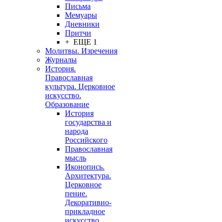
Письма
Мемуары
Дневники
Притчи
+ ЕЩЕ 1
Молитвы. Изречения
Журналы
История.
Православная
культура. Церковное
искусство.
Образование
История
государства и
народа
Российского
Православная
мысль
Иконопись.
Архитектура.
Церковное
пение.
Декоративно-
прикладное
искусство