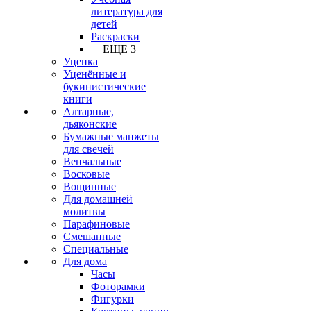
литература для
детей
Раскраски
+ ЕЩЕ 3
Уценка
Уценённые и
букинистические
книги
Алтарные,
дьяконские
Бумажные манжеты
для свечей
Венчальные
Восковые
Вощинные
Для домашней
молитвы
Парафиновые
Смешанные
Специальные
Для дома
Часы
Фоторамки
Фигурки