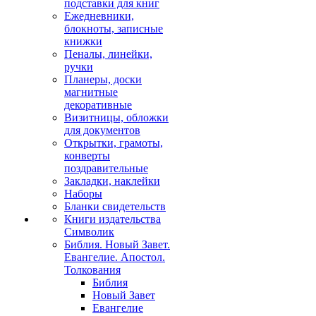
подставки для книг
Ежедневники,
блокноты, записные
книжки
Пеналы, линейки,
ручки
Планеры, доски
магнитные
декоративные
Визитницы, обложки
для документов
Открытки, грамоты,
конверты
поздравительные
Закладки, наклейки
Наборы
Бланки свидетельств
Книги издательства
Символик
Библия. Новый Завет.
Евангелие. Апостол.
Толкования
Библия
Новый Завет
Евангелие