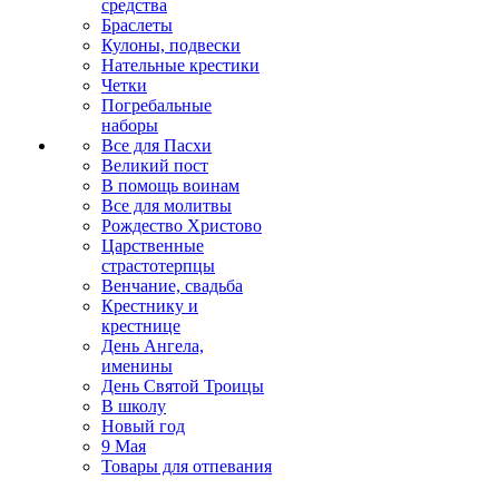
средства
Браслеты
Кулоны, подвески
Нательные крестики
Четки
Погребальные
наборы
Все для Пасхи
Великий пост
В помощь воинам
Все для молитвы
Рождество Христово
Царственные
страстотерпцы
Венчание, свадьба
Крестнику и
крестнице
День Ангела,
именины
День Святой Троицы
В школу
Новый год
9 Мая
Товары для отпевания