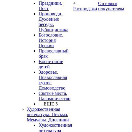
Праздники.
Оптовым
Пост
Распродажа
покупателям
Проповеди.
Духовные
беседы.
Публицистика
Богословие.
История
Церкви
Православный
брак
Воспитание
детей
Здоровье.
Православная
кухня.
Домоводство
Святые места.
Паломничество
+ ЕЩЕ 5
Художественная
литература. Письма.
Мемуары. Дневники
Художественная
литература