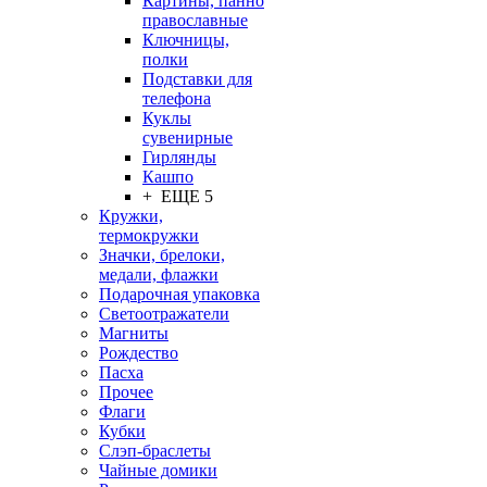
Картины, панно
православные
Ключницы,
полки
Подставки для
телефона
Куклы
сувенирные
Гирлянды
Кашпо
+ ЕЩЕ 5
Кружки,
термокружки
Значки, брелоки,
медали, флажки
Подарочная упаковка
Светоотражатели
Магниты
Рождество
Пасха
Прочее
Флаги
Кубки
Слэп-браслеты
Чайные домики