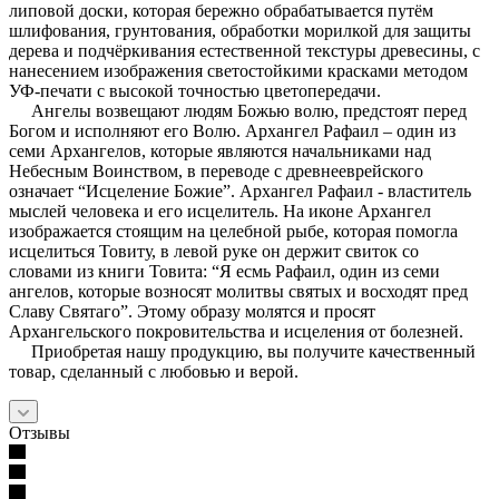
липовой доски, которая бережно обрабатывается путём
шлифования, грунтования, обработки морилкой для защиты
дерева и подчёркивания естественной текстуры древесины, с
нанесением изображения светостойкими красками методом
УФ-печати с высокой точностью цветопередачи.
Ангелы возвещают людям Божью волю, предстоят перед
Богом и исполняют его Волю. Архангел Рафаил – один из
семи Архангелов, которые являются начальниками над
Небесным Воинством, в переводе с древнееврейского
означает “Исцеление Божие”. Архангел Рафаил - властитель
мыслей человека и его исцелитель. На иконе Архангел
изображается стоящим на целебной рыбе, которая помогла
исцелиться Товиту, в левой руке он держит свиток со
словами из книги Товита: “Я есмь Рафаил, один из семи
ангелов, которые возносят молитвы святых и восходят пред
Славу Святаго”. Этому образу молятся и просят
Архангельского покровительства и исцеления от болезней.
Приобретая нашу продукцию, вы получите качественный
товар, сделанный с любовью и верой.
Отзывы