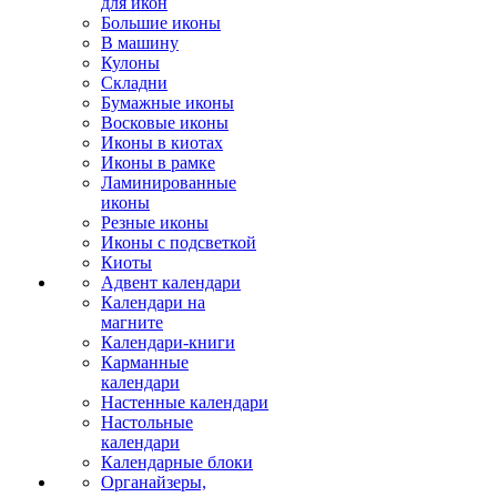
для икон
Большие иконы
В машину
Кулоны
Складни
Бумажные иконы
Восковые иконы
Иконы в киотах
Иконы в рамке
Ламинированные
иконы
Резные иконы
Иконы с подсветкой
Киоты
Адвент календари
Календари на
магните
Календари-книги
Карманные
календари
Настенные календари
Настольные
календари
Календарные блоки
Органайзеры,