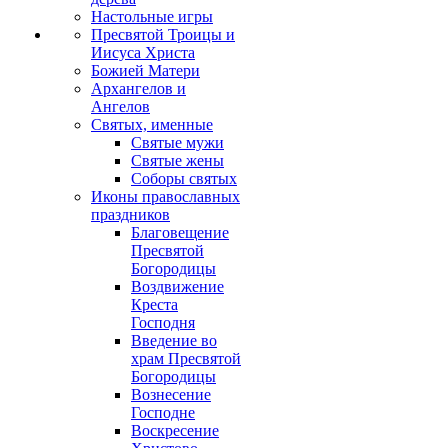
Настольные игры
Пресвятой Троицы и
Иисуса Христа
Божией Матери
Архангелов и
Ангелов
Святых, именные
Святые мужи
Святые жены
Соборы святых
Иконы православных
праздников
Благовещение
Пресвятой
Богородицы
Воздвижение
Креста
Господня
Введение во
храм Пресвятой
Богородицы
Вознесение
Господне
Воскресение