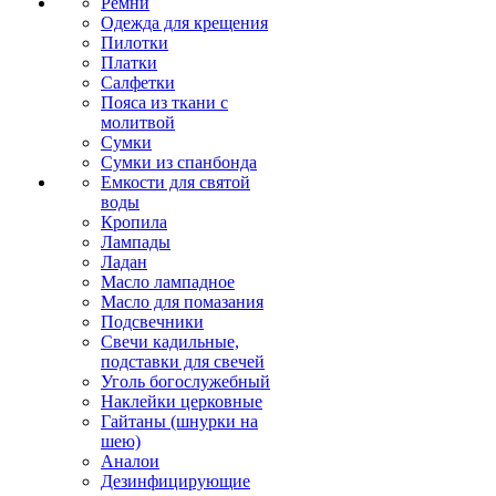
Ремни
Одежда для крещения
Пилотки
Платки
Салфетки
Пояса из ткани с
молитвой
Сумки
Сумки из спанбонда
Емкости для святой
воды
Кропила
Лампады
Ладан
Масло лампадное
Масло для помазания
Подсвечники
Свечи кадильные,
подставки для свечей
Уголь богослужебный
Наклейки церковные
Гайтаны (шнурки на
шею)
Аналои
Дезинфицирующие