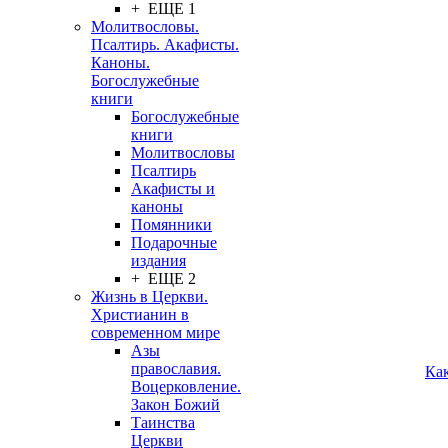
+ ЕЩЕ 1
Молитвословы.
Псалтирь. Акафисты.
Каноны.
Богослужебные
книги
Богослужебные
книги
Молитвословы
Псалтирь
Акафисты и
каноны
Помянники
Подарочные
издания
+ ЕЩЕ 2
Жизнь в Церкви.
Христианин в
современном мире
Азы
православия.
Ка
Воцерковление.
Закон Божий
Таинства
Церкви