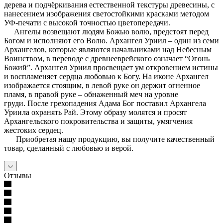
дерева и подчёркивания естественной текстуры древесины, с
нанесением изображения светостойкими красками методом
УФ-печати с высокой точностью цветопередачи.
Ангелы возвещают людям Божью волю, предстоят перед
Богом и исполняют его Волю. Архангел Уриил – один из семи
Архангелов, которые являются начальниками над Небесным
Воинством, в переводе с древнееврейского означает “Огонь
Божий”. Архангел Уриил просвещает ум откровением истины
и воспламеняет сердца любовью к Богу. На иконе Архангел
изображается стоящим, в левой руке он держит огненное
пламя, в правой руке – обнаженный меч на уровне
груди. После грехопадения Адама Бог поставил Архангела
Уриила охранять Рай. Этому образу молятся и просят
Архангельского покровительства и защиты, умягчения
жестоких сердец.
Приобретая нашу продукцию, вы получите качественный
товар, сделанный с любовью и верой.
Отзывы