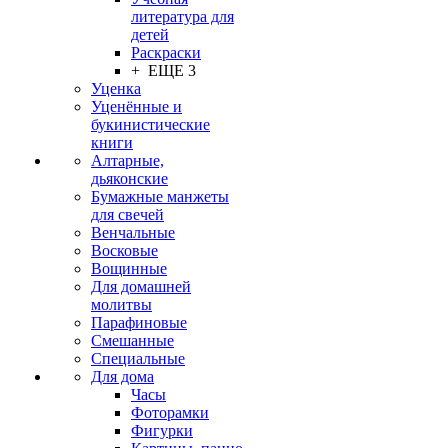
литература для
детей
Раскраски
+ ЕЩЕ 3
Уценка
Уценённые и
букинистические
книги
Алтарные,
дьяконские
Бумажные манжеты
для свечей
Венчальные
Восковые
Вощинные
Для домашней
молитвы
Парафиновые
Смешанные
Специальные
Для дома
Часы
Фоторамки
Фигурки