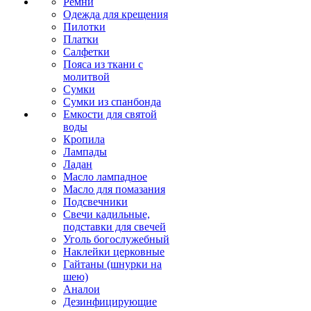
Ремни
Одежда для крещения
Пилотки
Платки
Салфетки
Пояса из ткани с
молитвой
Сумки
Сумки из спанбонда
Емкости для святой
воды
Кропила
Лампады
Ладан
Масло лампадное
Масло для помазания
Подсвечники
Свечи кадильные,
подставки для свечей
Уголь богослужебный
Наклейки церковные
Гайтаны (шнурки на
шею)
Аналои
Дезинфицирующие