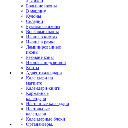
для икон
Большие иконы
В машину
Кулоны
Складни
Бумажные иконы
Восковые иконы
Иконы в киотах
Иконы в рамке
Ламинированные
иконы
Резные иконы
Иконы с подсветкой
Киоты
Адвент календари
Календари на
магните
Календари-книги
Карманные
календари
Настенные календари
Настольные
календари
Календарные блоки
Органайзеры,