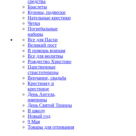
средства
Браслеты
Кулоны, подвески
Нательные крестики
Четки
Погребальные
наборы
Все для Пасхи
Великий пост
В помощь воинам
Все для молитвы
Рождество Христово
Царственные
страстотерпцы
Венчание, свадьба
Крестнику и
крестнице
День Ангела,
именины
День Святой Троицы
В школу
Новый год
9 Мая
Товары для отпевания