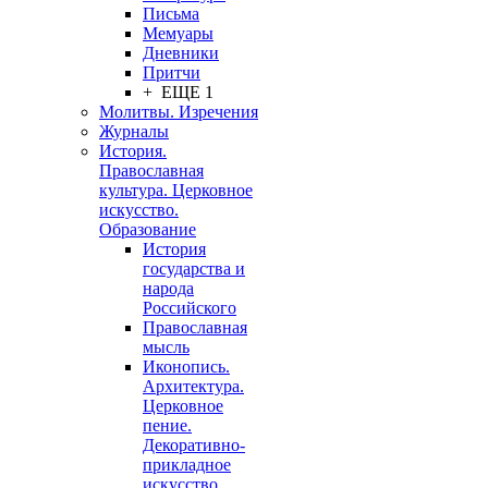
Письма
Мемуары
Дневники
Притчи
+ ЕЩЕ 1
Молитвы. Изречения
Журналы
История.
Православная
культура. Церковное
искусство.
Образование
История
государства и
народа
Российского
Православная
мысль
Иконопись.
Архитектура.
Церковное
пение.
Декоративно-
прикладное
искусство