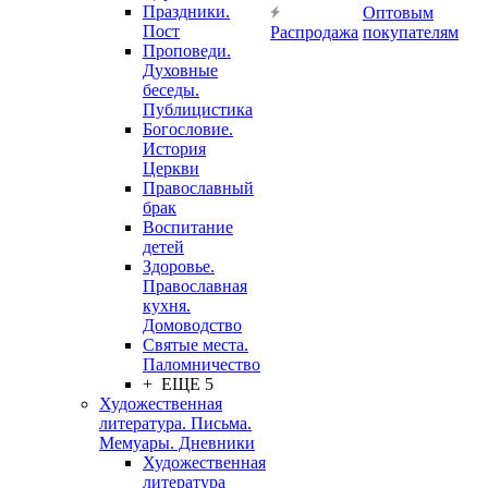
Праздники.
Оптовым
Пост
Распродажа
покупателям
Проповеди.
Духовные
беседы.
Публицистика
Богословие.
История
Церкви
Православный
брак
Воспитание
детей
Здоровье.
Православная
кухня.
Домоводство
Святые места.
Паломничество
+ ЕЩЕ 5
Художественная
литература. Письма.
Мемуары. Дневники
Художественная
литература