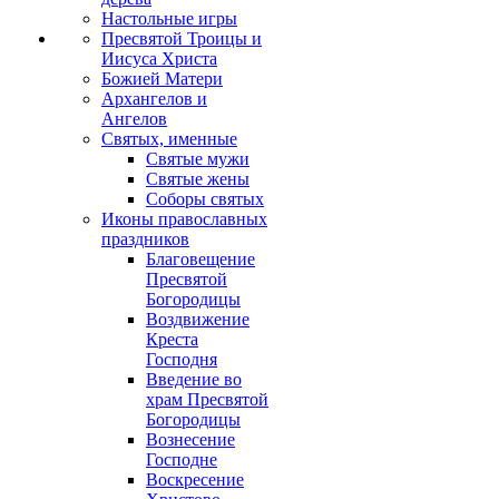
Настольные игры
Пресвятой Троицы и
Иисуса Христа
Божией Матери
Архангелов и
Ангелов
Святых, именные
Святые мужи
Святые жены
Соборы святых
Иконы православных
праздников
Благовещение
Пресвятой
Богородицы
Воздвижение
Креста
Господня
Введение во
храм Пресвятой
Богородицы
Вознесение
Господне
Воскресение