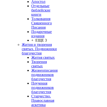
Апостол
Отдельные
библейские
книги
Толкования
Священного
Писания
Подарочные
издания
+ ЕЩЕ 3
Жития и творения
святых. Подвижники
благочестия
Жития святых
Творения
святых
Жизнеописания
подвижников
благочестия
Поучения
подвижников
благочестия
Старчество.
Православная
аскетика