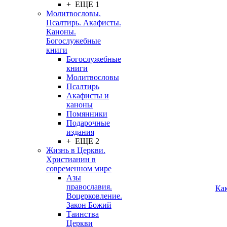
+ ЕЩЕ 1
Молитвословы.
Псалтирь. Акафисты.
Каноны.
Богослужебные
книги
Богослужебные
книги
Молитвословы
Псалтирь
Акафисты и
каноны
Помянники
Подарочные
издания
+ ЕЩЕ 2
Жизнь в Церкви.
Христианин в
современном мире
Азы
православия.
Ка
Воцерковление.
Закон Божий
Таинства
Церкви