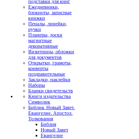
подставки для книг
Ежедневники,
блокноты, записные
книжки
Пеналы, линейки,
ручки
Планеры, доски
магнитные
декоративные
Визитницы, обложки
для документов
Открытки, грамоты,
конверты
поздравительные
Закладки, наклейки
Наборы
Бланки свидетельств
Книги издательства
Символик
Библия. Новый Завет.
Евангелие. Апостол.
Толкования
Библия
Новый Завет
Евангелие