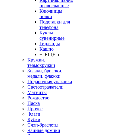
Картины, панно
православные
Ключницы,
полки
Подставки для
телефона
Куклы
сувенирные
Гирлянды
Кашпо
+ ЕЩЕ 5
Кружки,
термокружки
Значки, брелоки,
медали, флажки
Подарочная упаковка
Светоотражатели
Магниты
Рождество
Пасха
Прочее
Флаги
Кубки
Слэп-браслеты
Чайные домики