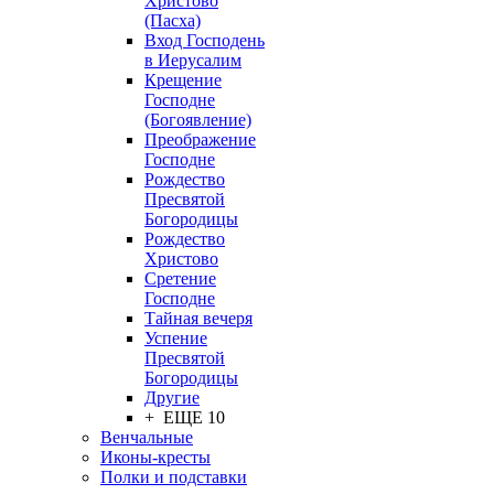
Христово
(Пасха)
Вход Господень
в Иерусалим
Крещение
Господне
(Богоявление)
Преображение
Господне
Рождество
Пресвятой
Богородицы
Рождество
Христово
Сретение
Господне
Тайная вечеря
Успение
Пресвятой
Богородицы
Другие
+ ЕЩЕ 10
Венчальные
Иконы-кресты
Полки и подставки