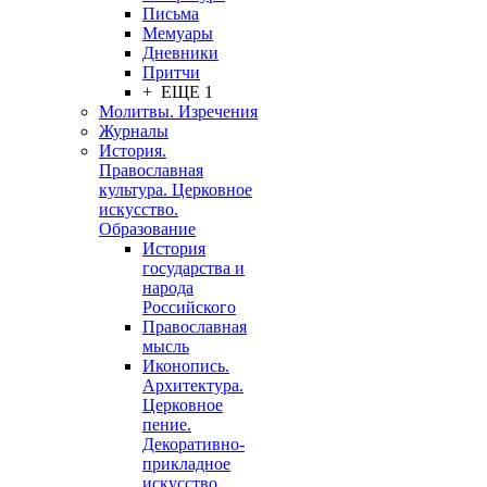
Письма
Мемуары
Дневники
Притчи
+ ЕЩЕ 1
Молитвы. Изречения
Журналы
История.
Православная
культура. Церковное
искусство.
Образование
История
государства и
народа
Российского
Православная
мысль
Иконопись.
Архитектура.
Церковное
пение.
Декоративно-
прикладное
искусство