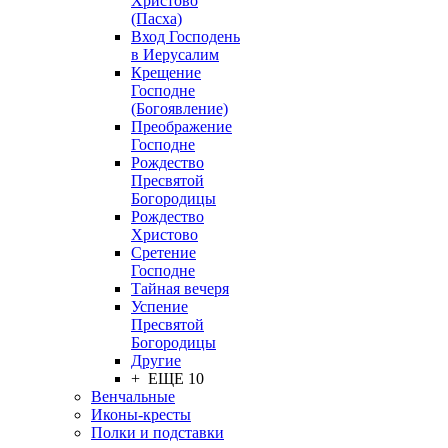
Христово
(Пасха)
Вход Господень
в Иерусалим
Крещение
Господне
(Богоявление)
Преображение
Господне
Рождество
Пресвятой
Богородицы
Рождество
Христово
Сретение
Господне
Тайная вечеря
Успение
Пресвятой
Богородицы
Другие
+ ЕЩЕ 10
Венчальные
Иконы-кресты
Полки и подставки