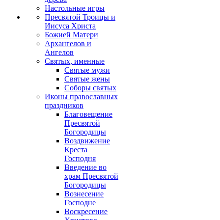
Настольные игры
Пресвятой Троицы и
Иисуса Христа
Божией Матери
Архангелов и
Ангелов
Святых, именные
Святые мужи
Святые жены
Соборы святых
Иконы православных
праздников
Благовещение
Пресвятой
Богородицы
Воздвижение
Креста
Господня
Введение во
храм Пресвятой
Богородицы
Вознесение
Господне
Воскресение