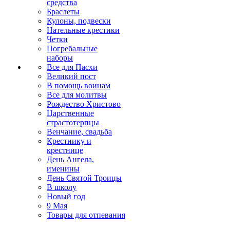
средства
Браслеты
Кулоны, подвески
Нательные крестики
Четки
Погребальные
наборы
Все для Пасхи
Великий пост
В помощь воинам
Все для молитвы
Рождество Христово
Царственные
страстотерпцы
Венчание, свадьба
Крестнику и
крестнице
День Ангела,
именины
День Святой Троицы
В школу
Новый год
9 Мая
Товары для отпевания