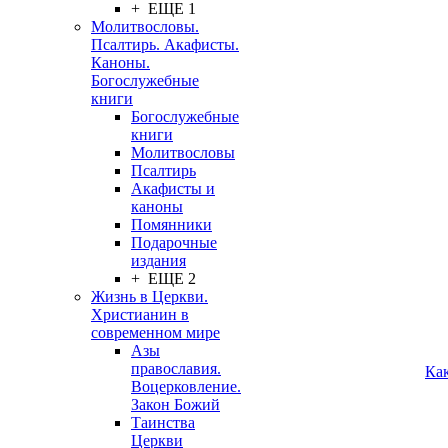
+ ЕЩЕ 1
Молитвословы.
Псалтирь. Акафисты.
Каноны.
Богослужебные
книги
Богослужебные
книги
Молитвословы
Псалтирь
Акафисты и
каноны
Помянники
Подарочные
издания
+ ЕЩЕ 2
Жизнь в Церкви.
Христианин в
современном мире
Азы
православия.
Ка
Воцерковление.
Закон Божий
Таинства
Церкви