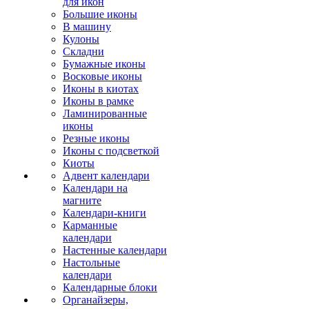
для икон
Большие иконы
В машину
Кулоны
Складни
Бумажные иконы
Восковые иконы
Иконы в киотах
Иконы в рамке
Ламинированные
иконы
Резные иконы
Иконы с подсветкой
Киоты
Адвент календари
Календари на
магните
Календари-книги
Карманные
календари
Настенные календари
Настольные
календари
Календарные блоки
Органайзеры,