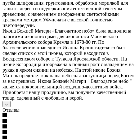
путём шлифования, грунтования, обработки морилкой для
защиты дерева и подчёркивания естественной текстуры
древесины, с нанесением изображения светостойкими
красками методом УФ-печати с высокой точностью
цветопередачи.
Икона Божией Матери «Благодатное небо» была выполнена
царскими иконописцами для иконостаса Московского
Архангельского собора Кремля в 1678-80 гг. По
благословению праведного Иоанна Кронштадтского был
сделан список с этой иконы, который находится в
Воскресенском соборе г. Тутаева Ярославской области. На
иконе Богородица изображена в полный рост с младенцем на
руках в ярком сиянии на небесах. На этой иконе Божия
Матерь предстает как наша небесная заступница перед Богом
за нас грешных. Икона Божией Матери " Благодатное небо "
является покровительницей воздушно-десантных войск.
Приобретая нашу продукцию, вы получите качественный
товар, сделанный с любовью и верой.
Отзывы