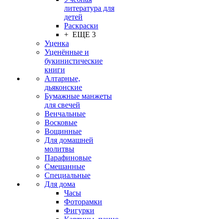
литература для
детей
Раскраски
+ ЕЩЕ 3
Уценка
Уценённые и
букинистические
книги
Алтарные,
дьяконские
Бумажные манжеты
для свечей
Венчальные
Восковые
Вощинные
Для домашней
молитвы
Парафиновые
Смешанные
Специальные
Для дома
Часы
Фоторамки
Фигурки