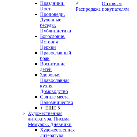
Праздники.
Оптовым
Пост
Распродажа
покупателям
Проповеди.
Духовные
беседы.
Публицистика
Богословие.
История
Церкви
Православный
брак
Воспитание
детей
Здоровье.
Православная
кухня.
Домоводство
Святые места.
Паломничество
+ ЕЩЕ 5
Художественная
литература. Письма.
Мемуары. Дневники
Художественная
литература