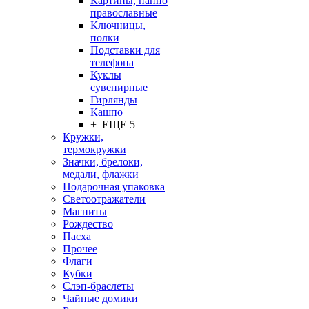
Картины, панно
православные
Ключницы,
полки
Подставки для
телефона
Куклы
сувенирные
Гирлянды
Кашпо
+ ЕЩЕ 5
Кружки,
термокружки
Значки, брелоки,
медали, флажки
Подарочная упаковка
Светоотражатели
Магниты
Рождество
Пасха
Прочее
Флаги
Кубки
Слэп-браслеты
Чайные домики