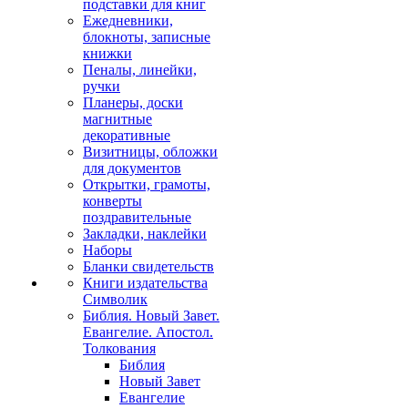
подставки для книг
Ежедневники,
блокноты, записные
книжки
Пеналы, линейки,
ручки
Планеры, доски
магнитные
декоративные
Визитницы, обложки
для документов
Открытки, грамоты,
конверты
поздравительные
Закладки, наклейки
Наборы
Бланки свидетельств
Книги издательства
Символик
Библия. Новый Завет.
Евангелие. Апостол.
Толкования
Библия
Новый Завет
Евангелие