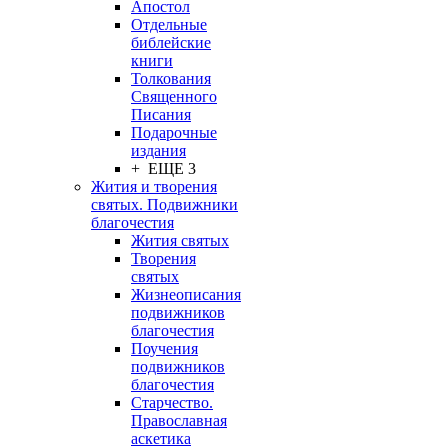
Апостол
Отдельные
библейские
книги
Толкования
Священного
Писания
Подарочные
издания
+ ЕЩЕ 3
Жития и творения
святых. Подвижники
благочестия
Жития святых
Творения
святых
Жизнеописания
подвижников
благочестия
Поучения
подвижников
благочестия
Старчество.
Православная
аскетика