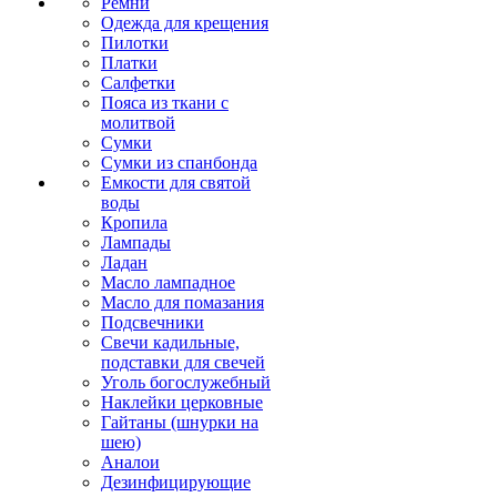
Ремни
Одежда для крещения
Пилотки
Платки
Салфетки
Пояса из ткани с
молитвой
Сумки
Сумки из спанбонда
Емкости для святой
воды
Кропила
Лампады
Ладан
Масло лампадное
Масло для помазания
Подсвечники
Свечи кадильные,
подставки для свечей
Уголь богослужебный
Наклейки церковные
Гайтаны (шнурки на
шею)
Аналои
Дезинфицирующие