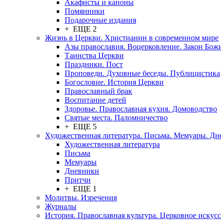
Акафисты и каноны
Помянники
Подарочные издания
+ ЕЩЕ 2
Жизнь в Церкви. Христианин в современном мире
Азы православия. Воцерковление. Закон Бож
Таинства Церкви
Праздники. Пост
Проповеди. Духовные беседы. Публицистика
Богословие. История Церкви
Православный брак
Воспитание детей
Здоровье. Православная кухня. Домоводство
Святые места. Паломничество
+ ЕЩЕ 5
Художественная литература. Письма. Мемуары. Д
Художественная литература
Письма
Мемуары
Дневники
Притчи
+ ЕЩЕ 1
Молитвы. Изречения
Журналы
История. Православная культура. Церковное искусс