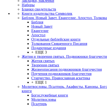
Закладки, наклейки
Наборы
Бланки свидетельств
Книги издательства Символик
Библия. Новый Завет. Евангелие. Апостол. Толков
Библия
Новый Завет
Евангелие
Апостол
Отдельные библейские книги
Толкования Священного Писания
Подарочные издания
+ ЕЩЕ 3
Жития и творения святых. Подвижники благочести
Жития святых
Творения святых
Жизнеописания подвижников благочестия
Поучения подвижников благочестия
Старчество. Православная аскетика
+ ЕЩЕ 1
Молитвословы. Псалтирь. Акафисты. Каноны. Бог
книги
Богослужебные книги
Молитвословы
Псалтирь