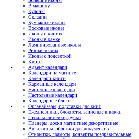
Большие иконы
В машину
Кулоны
Складни
Бумажные иконы
Восковые иконы
Иконы в киотах
Иконы в рамке
Ламинированные иконы
Резные иконы
Иконы с подсветкой
Киоты
Адвент календари
Календари на магните
Календари-книги
Карманные календари
Настенные календари
Настольные календари
Календарные блоки
Органайзеры, подставки для книг
Ежедневники, блокноты, записные книжки
Пеналы, линейки, ручки
Планеры, доски магнитные декоративные
Визитницы, обложки для документов
Открытки, грамоты, конверты поздравительные