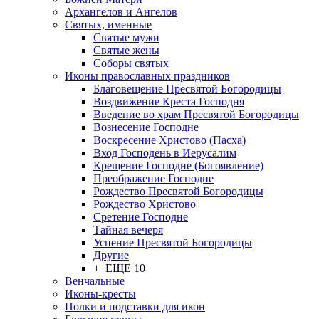
Архангелов и Ангелов
Святых, именные
Святые мужи
Святые жены
Соборы святых
Иконы православных праздников
Благовещение Пресвятой Богородицы
Воздвижение Креста Господня
Введение во храм Пресвятой Богородицы
Вознесение Господне
Воскресение Христово (Пасха)
Вход Господень в Иерусалим
Крещение Господне (Богоявление)
Преображение Господне
Рождество Пресвятой Богородицы
Рождество Христово
Сретение Господне
Тайная вечеря
Успение Пресвятой Богородицы
Другие
+ ЕЩЕ 10
Венчальные
Иконы-кресты
Полки и подставки для икон