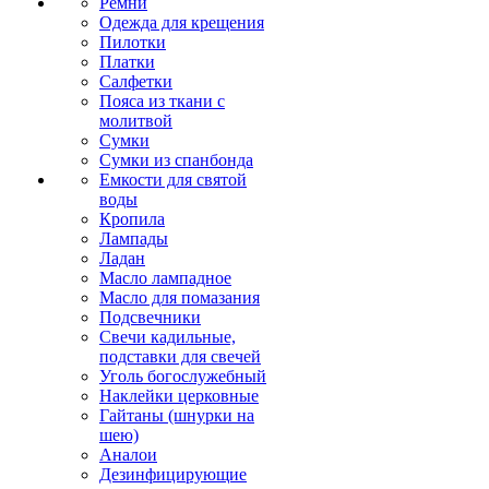
Ремни
Одежда для крещения
Пилотки
Платки
Салфетки
Пояса из ткани с
молитвой
Сумки
Сумки из спанбонда
Емкости для святой
воды
Кропила
Лампады
Ладан
Масло лампадное
Масло для помазания
Подсвечники
Свечи кадильные,
подставки для свечей
Уголь богослужебный
Наклейки церковные
Гайтаны (шнурки на
шею)
Аналои
Дезинфицирующие