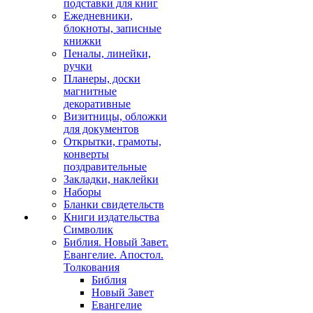
подставки для книг
Ежедневники,
блокноты, записные
книжки
Пеналы, линейки,
ручки
Планеры, доски
магнитные
декоративные
Визитницы, обложки
для документов
Открытки, грамоты,
конверты
поздравительные
Закладки, наклейки
Наборы
Бланки свидетельств
Книги издательства
Символик
Библия. Новый Завет.
Евангелие. Апостол.
Толкования
Библия
Новый Завет
Евангелие