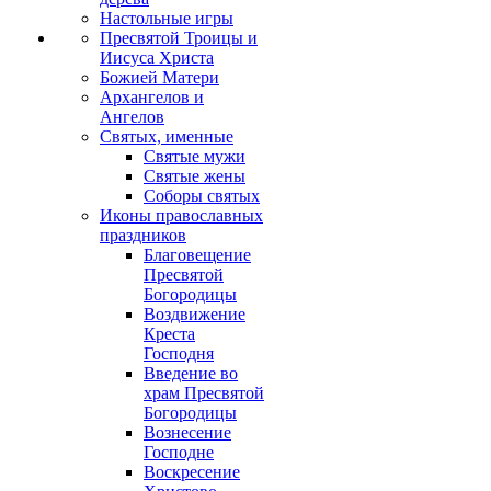
Настольные игры
Пресвятой Троицы и
Иисуса Христа
Божией Матери
Архангелов и
Ангелов
Святых, именные
Святые мужи
Святые жены
Соборы святых
Иконы православных
праздников
Благовещение
Пресвятой
Богородицы
Воздвижение
Креста
Господня
Введение во
храм Пресвятой
Богородицы
Вознесение
Господне
Воскресение