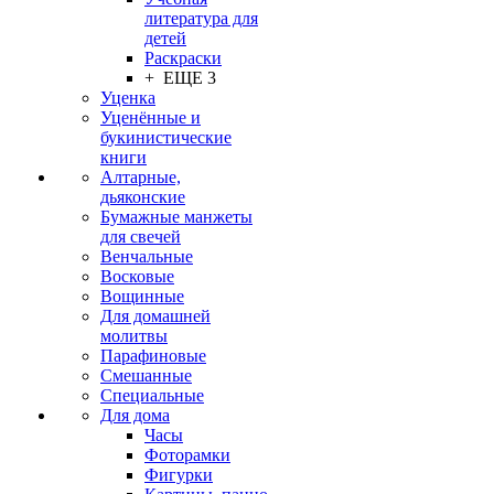
литература для
детей
Раскраски
+ ЕЩЕ 3
Уценка
Уценённые и
букинистические
книги
Алтарные,
дьяконские
Бумажные манжеты
для свечей
Венчальные
Восковые
Вощинные
Для домашней
молитвы
Парафиновые
Смешанные
Специальные
Для дома
Часы
Фоторамки
Фигурки