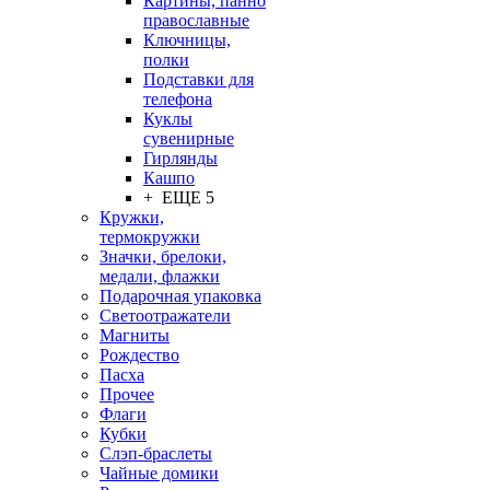
Картины, панно
православные
Ключницы,
полки
Подставки для
телефона
Куклы
сувенирные
Гирлянды
Кашпо
+ ЕЩЕ 5
Кружки,
термокружки
Значки, брелоки,
медали, флажки
Подарочная упаковка
Светоотражатели
Магниты
Рождество
Пасха
Прочее
Флаги
Кубки
Слэп-браслеты
Чайные домики