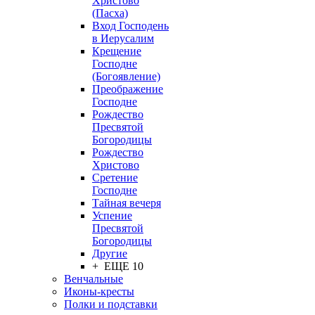
Христово
(Пасха)
Вход Господень
в Иерусалим
Крещение
Господне
(Богоявление)
Преображение
Господне
Рождество
Пресвятой
Богородицы
Рождество
Христово
Сретение
Господне
Тайная вечеря
Успение
Пресвятой
Богородицы
Другие
+ ЕЩЕ 10
Венчальные
Иконы-кресты
Полки и подставки