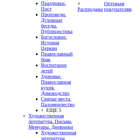
Праздники.
Оптовым
Пост
Распродажа
покупателям
Проповеди.
Духовные
беседы.
Публицистика
Богословие.
История
Церкви
Православный
брак
Воспитание
детей
Здоровье.
Православная
кухня.
Домоводство
Святые места.
Паломничество
+ ЕЩЕ 5
Художественная
литература. Письма.
Мемуары. Дневники
Художественная
литература