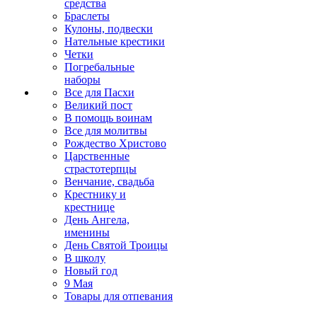
средства
Браслеты
Кулоны, подвески
Нательные крестики
Четки
Погребальные
наборы
Все для Пасхи
Великий пост
В помощь воинам
Все для молитвы
Рождество Христово
Царственные
страстотерпцы
Венчание, свадьба
Крестнику и
крестнице
День Ангела,
именины
День Святой Троицы
В школу
Новый год
9 Мая
Товары для отпевания