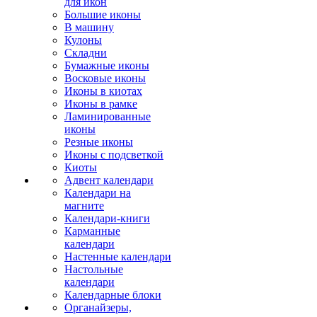
для икон
Большие иконы
В машину
Кулоны
Складни
Бумажные иконы
Восковые иконы
Иконы в киотах
Иконы в рамке
Ламинированные
иконы
Резные иконы
Иконы с подсветкой
Киоты
Адвент календари
Календари на
магните
Календари-книги
Карманные
календари
Настенные календари
Настольные
календари
Календарные блоки
Органайзеры,