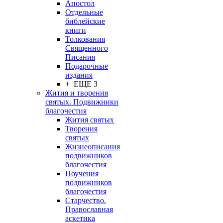
Апостол
Отдельные
библейские
книги
Толкования
Священного
Писания
Подарочные
издания
+ ЕЩЕ 3
Жития и творения
святых. Подвижники
благочестия
Жития святых
Творения
святых
Жизнеописания
подвижников
благочестия
Поучения
подвижников
благочестия
Старчество.
Православная
аскетика