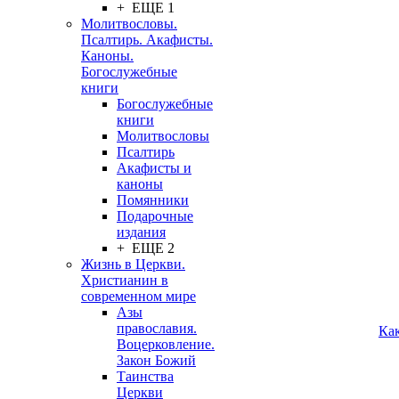
+ ЕЩЕ 1
Молитвословы.
Псалтирь. Акафисты.
Каноны.
Богослужебные
книги
Богослужебные
книги
Молитвословы
Псалтирь
Акафисты и
каноны
Помянники
Подарочные
издания
+ ЕЩЕ 2
Жизнь в Церкви.
Христианин в
современном мире
Азы
православия.
Ка
Воцерковление.
Закон Божий
Таинства
Церкви