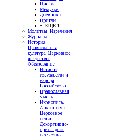
Письма
Мемуары
Дневники
Притчи
+ ЕЩЕ 1
Молитвы. Изречения
Журналы
История.
Православная
культура. Церковное
искусство.
Образование
История
государства и
народа
Российского
Православная
мысль
Иконопись.
Архитектура.
Церковное
пение.
Декоративно-
прикладное
искусство