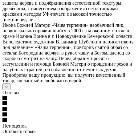
защиты дерева и подчёркивания естественной текстуры
древесины, с нанесением изображения светостойкими
красками методом УФ-печати с высокой точностью
цветопередачи.
Икона Божией Матери «Чаша терпения» необычный лик,
первоначально проявившийся в 2000 г. на оконном стекле в
храме Иоанна Воина в г. Новокузнецке Кемеровской области.
Впоследствии художник Владимир Шубенкин написал икону
под названием «Чаша терпения», повторив святой образ со
стекла: Богородица держит в руках чашу, а Богомладенец со
скорбью смотрит на чашу. Перед образом просят о
заступлении и помощи Божией Матери о прощении грехов и
пагубных страстей, об избавлении от нечистых духов.
Приобретая нашу продукцию, вы получите качественный
товар, сделанный с любовью и верой.
Отзывы
Нет оценок
Оставить отзыв