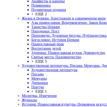
Акафисты и каноны
Помянники
Подарочные издания
+ ЕЩЕ 2
Жизнь в Церкви. Христианин в современном мире
Азы православия. Воцерковление. Закон Бож
Таинства Церкви
Праздники. Пост
Проповеди. Духовные беседы. Публицистика
Богословие. История Церкви
Православный брак
Воспитание детей
Здоровье. Православная кухня. Домоводство
Святые места. Паломничество
+ ЕЩЕ 5
Художественная литература. Письма. Мемуары. Д
Художественная литература
Письма
Мемуары
Дневники
Притчи
+ ЕЩЕ 1
Молитвы. Изречения
Журналы
История. Православная культура. Церковное искусс