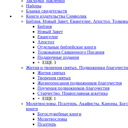
Закладки, наклейки
Наборы
Бланки свидетельств
Книги издательства Символик
Библия. Новый Завет. Евангелие. Апостол. Толков
Библия
Новый Завет
Евангелие
Апостол
Отдельные библейские книги
Толкования Священного Писания
Подарочные издания
+ ЕЩЕ 3
Жития и творения святых. Подвижники благочести
Жития святых
Творения святых
Жизнеописания подвижников благочестия
Поучения подвижников благочестия
Старчество. Православная аскетика
+ ЕЩЕ 1
Молитвословы. Псалтирь. Акафисты. Каноны. Бог
книги
Богослужебные книги
Молитвословы
Псалтирь