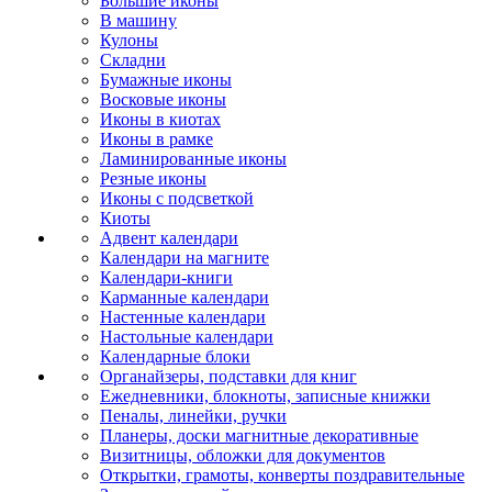
Большие иконы
В машину
Кулоны
Складни
Бумажные иконы
Восковые иконы
Иконы в киотах
Иконы в рамке
Ламинированные иконы
Резные иконы
Иконы с подсветкой
Киоты
Адвент календари
Календари на магните
Календари-книги
Карманные календари
Настенные календари
Настольные календари
Календарные блоки
Органайзеры, подставки для книг
Ежедневники, блокноты, записные книжки
Пеналы, линейки, ручки
Планеры, доски магнитные декоративные
Визитницы, обложки для документов
Открытки, грамоты, конверты поздравительные