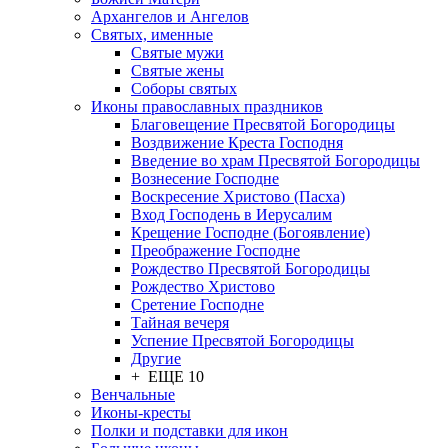
Архангелов и Ангелов
Святых, именные
Святые мужи
Святые жены
Соборы святых
Иконы православных праздников
Благовещение Пресвятой Богородицы
Воздвижение Креста Господня
Введение во храм Пресвятой Богородицы
Вознесение Господне
Воскресение Христово (Пасха)
Вход Господень в Иерусалим
Крещение Господне (Богоявление)
Преображение Господне
Рождество Пресвятой Богородицы
Рождество Христово
Сретение Господне
Тайная вечеря
Успение Пресвятой Богородицы
Другие
+ ЕЩЕ 10
Венчальные
Иконы-кресты
Полки и подставки для икон