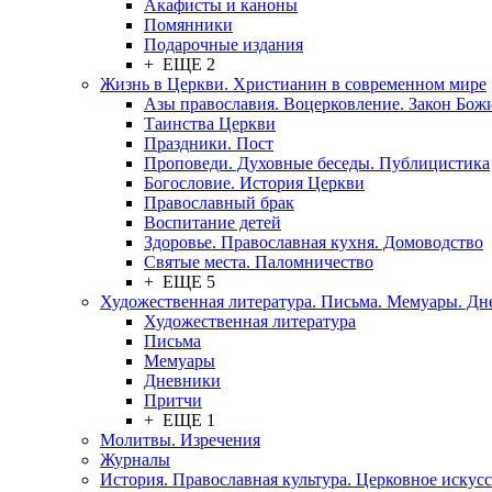
Акафисты и каноны
Помянники
Подарочные издания
+ ЕЩЕ 2
Жизнь в Церкви. Христианин в современном мире
Азы православия. Воцерковление. Закон Бож
Таинства Церкви
Праздники. Пост
Проповеди. Духовные беседы. Публицистика
Богословие. История Церкви
Православный брак
Воспитание детей
Здоровье. Православная кухня. Домоводство
Святые места. Паломничество
+ ЕЩЕ 5
Художественная литература. Письма. Мемуары. Д
Художественная литература
Письма
Мемуары
Дневники
Притчи
+ ЕЩЕ 1
Молитвы. Изречения
Журналы
История. Православная культура. Церковное искусс