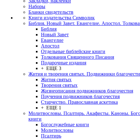
Закладки, наклейки
Наборы
Бланки свидетельств
Книги издательства Символик
Библия. Новый Завет. Евангелие. Апостол. Толков
Библия
Новый Завет
Евангелие
Апостол
Отдельные библейские книги
Толкования Священного Писания
Подарочные издания
+ ЕЩЕ 3
Жития и творения святых. Подвижники благочести
Жития святых
Творения святых
Жизнеописания подвижников благочестия
Поучения подвижников благочестия
Старчество. Православная аскетика
+ ЕЩЕ 1
Молитвословы. Псалтирь. Акафисты. Каноны. Бог
книги
Богослужебные книги
Молитвословы
Псалтирь