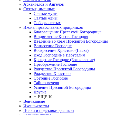
Архангелов и Ангелов
Святых, именные
Святые мужи
Святые жены
Соборы святых
Иконы православных праздников
Благовещение Пресвятой Богородицы
Воздвижение Креста Господня
Введение во храм Пресвятой Богородицы
Вознесение Господне
Воскресение Христово (Пасха)
Вход Господень в Иерусалим
Крещение Господне (Богоявление)
Преображение Господне
Рождество Пресвятой Богородицы
Рождество Христово
Сретение Господне
Тайная вечеря
Успение Пресвятой Богородицы
Другие
+ ЕЩЕ 10
Венчальные
Иконы-кресты
Полки и подставки для икон