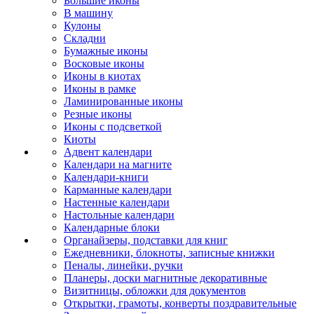
Большие иконы
В машину
Кулоны
Складни
Бумажные иконы
Восковые иконы
Иконы в киотах
Иконы в рамке
Ламинированные иконы
Резные иконы
Иконы с подсветкой
Киоты
Адвент календари
Календари на магните
Календари-книги
Карманные календари
Настенные календари
Настольные календари
Календарные блоки
Органайзеры, подставки для книг
Ежедневники, блокноты, записные книжки
Пеналы, линейки, ручки
Планеры, доски магнитные декоративные
Визитницы, обложки для документов
Открытки, грамоты, конверты поздравительные