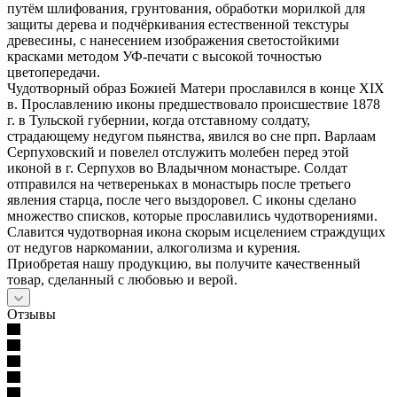
путём шлифования, грунтования, обработки морилкой для
защиты дерева и подчёркивания естественной текстуры
древесины, с нанесением изображения светостойкими
красками методом УФ-печати с высокой точностью
цветопередачи.
Чудотворный образ Божией Матери прославился в конце XIX
в. Прославлению иконы предшествовало происшествие 1878
г. в Тульской губернии, когда отставному солдату,
страдающему недугом пьянства, явился во сне прп. Варлаам
Серпуховский и повелел отслужить молебен перед этой
иконой в г. Серпухов во Владычном монастыре. Солдат
отправился на четвереньках в монастырь после третьего
явления старца, после чего выздоровел. С иконы сделано
множество списков, которые прославились чудотворениями.
Славится чудотворная икона скорым исцелением страждущих
от недугов наркомании, алкоголизма и курения.
Приобретая нашу продукцию, вы получите качественный
товар, сделанный с любовью и верой.
Отзывы