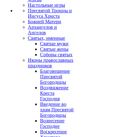
Настольные игры
Пресвятой Троицы и
Иисуса Христа
Божией Матери
Архангелов и
Ангелов
Святых, именные
Святые мужи
Святые жены
Соборы святых
Иконы православных
праздников
Благовещение
Пресвятой
Богородицы
Воздвижение
Креста
Господня
Введение во
храм Пресвятой
Богородицы
Вознесение
Господне
Воскресение