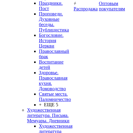
Праздники.
Оптовым
Пост
Распродажа
покупателям
Проповеди.
Духовные
беседы.
Публицистика
Богословие.
История
Церкви
Православный
брак
Воспитание
детей
Здоровье.
Православная
кухня.
Домоводство
Святые места.
Паломничество
+ ЕЩЕ 5
Художественная
литература. Письма.
Мемуары. Дневники
Художественная
литература