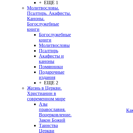
+ ЕЩЕ 1
Молитвословы.
Псалтирь. Акафисты.
Каноны.
Богослужебные
книги
Богослужебные
книги
Молитвословы
Псалтирь
Акафисты и
каноны
Помянники
Подарочные
издания
+ ЕЩЕ 2
Жизнь в Церкви.
Христианин в
современном мире
Азы
православия.
Ка
Воцерковление.
Закон Божий
Таинства
Церкви