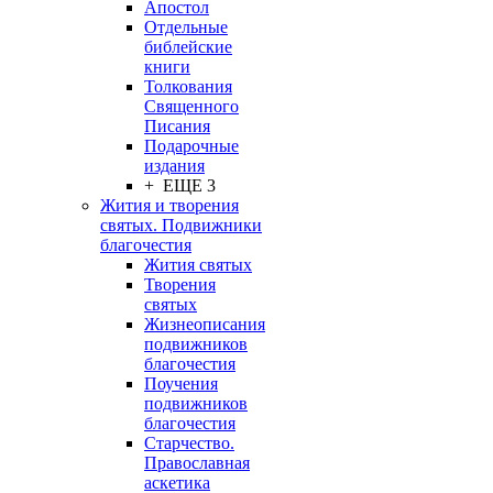
Апостол
Отдельные
библейские
книги
Толкования
Священного
Писания
Подарочные
издания
+ ЕЩЕ 3
Жития и творения
святых. Подвижники
благочестия
Жития святых
Творения
святых
Жизнеописания
подвижников
благочестия
Поучения
подвижников
благочестия
Старчество.
Православная
аскетика