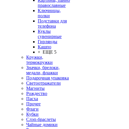
Картины, панно
православные
Ключницы,
полки
Подставки для
телефона
Куклы
сувенирные
Гирлянды
Кашпо
+ ЕЩЕ 5
Кружки,
термокружки
Значки, брелоки,
медали, флажки
Подарочная упаковка
Светоотражатели
Магниты
Рождество
Пасха
Прочее
Флаги
Кубки
Слэп-браслеты
Чайные домики