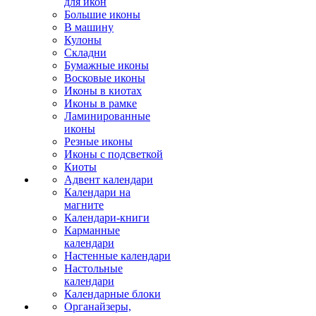
для икон
Большие иконы
В машину
Кулоны
Складни
Бумажные иконы
Восковые иконы
Иконы в киотах
Иконы в рамке
Ламинированные
иконы
Резные иконы
Иконы с подсветкой
Киоты
Адвент календари
Календари на
магните
Календари-книги
Карманные
календари
Настенные календари
Настольные
календари
Календарные блоки
Органайзеры,