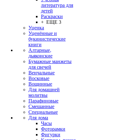
литература для
детей
Раскраски
+ ЕЩЕ 3
Уценка
Уценённые и
букинистические
книги
Алтарные,
дьяконские
Бумажные манжеты
для свечей
Венчальные
Восковые
Вощинные
Для домашней
молитвы
Парафиновые
Смешанные
Специальные
Для дома
Часы
Фоторамки
Фигурки