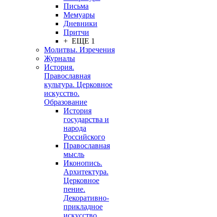
Письма
Мемуары
Дневники
Притчи
+ ЕЩЕ 1
Молитвы. Изречения
Журналы
История.
Православная
культура. Церковное
искусство.
Образование
История
государства и
народа
Российского
Православная
мысль
Иконопись.
Архитектура.
Церковное
пение.
Декоративно-
прикладное
искусство