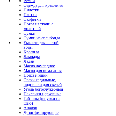
Ремни
Одежда для крещения
Пилотки
Платки
Салфетки
Пояса из ткани с
молитвой
Сумки
Сумки из спанбонда
Емкости для святой
воды
Кропила
Лампады
Ладан
Масло лампадное
Масло для помазания
Подсвечники
Свечи кадильные,
подставки для свечей
Уголь богослужебный
Наклейки церковные
Гайтаны (шнурки на
шею)
Аналои
Дезинфицирующие