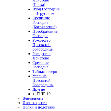
Христово
(Пасха)
Вход Господень
в Иерусалим
Крещение
Господне
(Богоявление)
Преображение
Господне
Рождество
Пресвятой
Богородицы
Рождество
Христово
Сретение
Господне
Тайная вечеря
Успение
Пресвятой
Богородицы
Другие
+ ЕЩЕ 10
Венчальные
Иконы-кресты
Полки и подставки