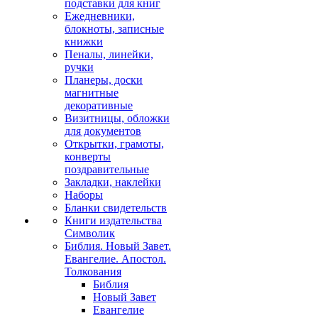
подставки для книг
Ежедневники,
блокноты, записные
книжки
Пеналы, линейки,
ручки
Планеры, доски
магнитные
декоративные
Визитницы, обложки
для документов
Открытки, грамоты,
конверты
поздравительные
Закладки, наклейки
Наборы
Бланки свидетельств
Книги издательства
Символик
Библия. Новый Завет.
Евангелие. Апостол.
Толкования
Библия
Новый Завет
Евангелие