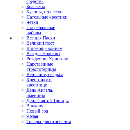
средства
Браслеты
Кулоны, подвески
Нательные крестики
Четки
Погребальные
наборы
Все для Пасхи
Великий пост
В помощь воинам
Все для молитвы
Рождество Христово
Царственные
страстотерпцы
Венчание, свадьба
Крестнику и
крестнице
День Ангела,
именины
День Святой Троицы
В школу
Новый год
9 Мая
Товары для отпевания