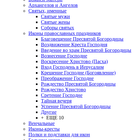
Архангелов и Ангелов
Святых, именные
Святые мужи
Святые жены
Соборы святых
Иконы православных праздников
Благовещение Пресвятой Богородицы
Воздвижение Креста Господня
Введение во храм Пресвятой Богородицы
Вознесение Господне
Воскресение Христово (Пасха)
Вход Господень в Иерусалим
Крещение Господне (Богоявление)
Преображение Господне
Рождество Пресвятой Богородицы
Рождество Христово
Сретение Господне
Тайная вечеря
Успение Пресвятой Богородицы
Другие
+ ЕЩЕ 10
Венчальные
Иконы-кресты
Полки и подставки для икон