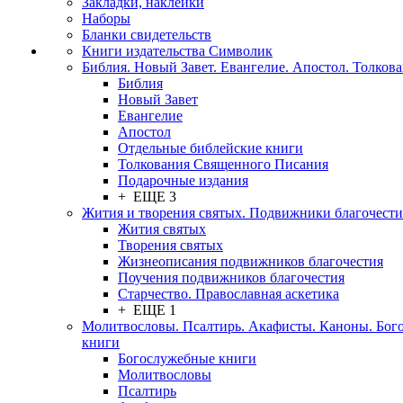
Закладки, наклейки
Наборы
Бланки свидетельств
Книги издательства Символик
Библия. Новый Завет. Евангелие. Апостол. Толков
Библия
Новый Завет
Евангелие
Апостол
Отдельные библейские книги
Толкования Священного Писания
Подарочные издания
+ ЕЩЕ 3
Жития и творения святых. Подвижники благочести
Жития святых
Творения святых
Жизнеописания подвижников благочестия
Поучения подвижников благочестия
Старчество. Православная аскетика
+ ЕЩЕ 1
Молитвословы. Псалтирь. Акафисты. Каноны. Бог
книги
Богослужебные книги
Молитвословы
Псалтирь