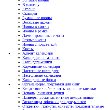
Большие иконы
В машину
Кулоны
Складни
Бумажные иконы
Восковые иконы
Иконы в киотах
Иконы в рамке
Ламинированные иконы
Резные иконы
Иконы с подсветкой
Киоты
Адвент календари
Календари на магните
Календари-книги
Карманные календари
Настенные календари
Настольные календари
Календарные блоки
Органайзеры, подставки для книг
Ежедневники, блокноты, записные книжки
Пеналы, линейки, ручки
Планеры, доски магнитные декоративные
Визитницы, обложки для документов
Открытки, грамоты, конверты поздравительные