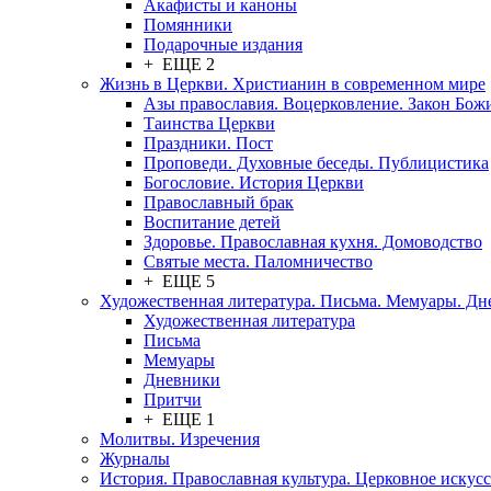
Акафисты и каноны
Помянники
Подарочные издания
+ ЕЩЕ 2
Жизнь в Церкви. Христианин в современном мире
Азы православия. Воцерковление. Закон Бож
Таинства Церкви
Праздники. Пост
Проповеди. Духовные беседы. Публицистика
Богословие. История Церкви
Православный брак
Воспитание детей
Здоровье. Православная кухня. Домоводство
Святые места. Паломничество
+ ЕЩЕ 5
Художественная литература. Письма. Мемуары. Д
Художественная литература
Письма
Мемуары
Дневники
Притчи
+ ЕЩЕ 1
Молитвы. Изречения
Журналы
История. Православная культура. Церковное искусс