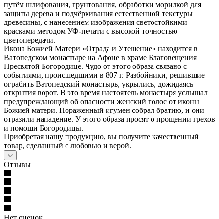
путём шлифования, грунтования, обработки морилкой для
защиты дерева и подчёркивания естественной текстуры
древесины, с нанесением изображения светостойкими
красками методом УФ-печати с высокой точностью
цветопередачи.
Икона Божией Матери «Отрада и Утешение» находится в
Ватопедском монастыре на Афоне в храме Благовещения
Пресвятой Богородице. Чудо от этого образа связано с
событиями, происшедшими в 807 г. Разбойники, решившие
ограбить Ватопедский монастырь, укрылись, дожидаясь
открытия ворот. В это время настоятель монастыря услышал
предупреждающий об опасности женский голос от иконы
Божией матери. Пораженный игумен собрал братию, и они
отразили нападение. У этого образа просят о прощении грехов
и помощи Богородицы.
Приобретая нашу продукцию, вы получите качественный
товар, сделанный с любовью и верой.
Отзывы
Нет оценок