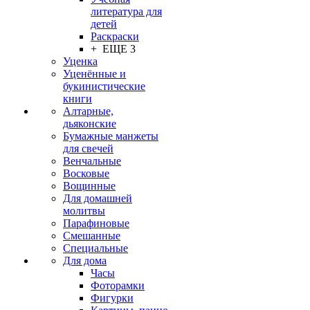
литература для
детей
Раскраски
+ ЕЩЕ 3
Уценка
Уценённые и
букинистические
книги
Алтарные,
дьяконские
Бумажные манжеты
для свечей
Венчальные
Восковые
Вощинные
Для домашней
молитвы
Парафиновые
Смешанные
Специальные
Для дома
Часы
Фоторамки
Фигурки