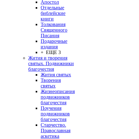
Апостол
Отдельные
библейские
книги
Толкования
Священного
Писания
Подарочные
издания
+ ЕЩЕ 3
Жития и творения
святых. Подвижники
благочестия
Жития святых
Творения
святых
Жизнеописания
подвижников
благочестия
Поучения
подвижников
благочестия
Старчество.
Православная
аскетика