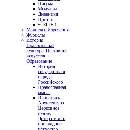
Письма
Мемуары
Дневники
Притчи
+ ЕЩЕ 1
Молитвы. Изречения
Журналы
История.
Православная
культура. Церковное
искусство.
Образование
История
государства и
народа
Российского
Православная
мысль
Иконопись.
Архитектура.
Церковное
пение.
Декоративно-
прикладное
искусство