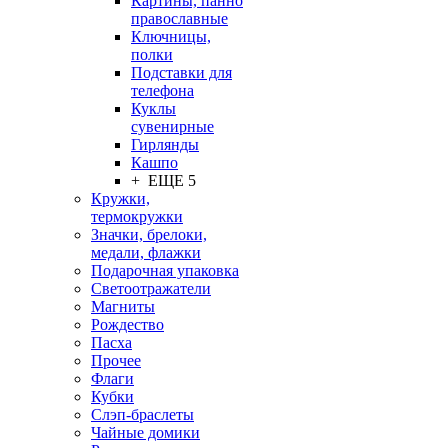
Картины, панно
православные
Ключницы,
полки
Подставки для
телефона
Куклы
сувенирные
Гирлянды
Кашпо
+ ЕЩЕ 5
Кружки,
термокружки
Значки, брелоки,
медали, флажки
Подарочная упаковка
Светоотражатели
Магниты
Рождество
Пасха
Прочее
Флаги
Кубки
Слэп-браслеты
Чайные домики