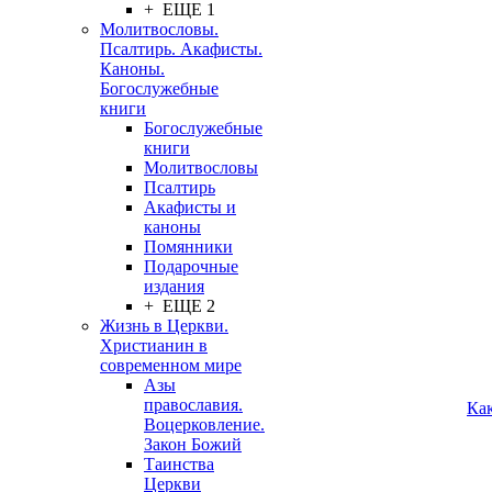
+ ЕЩЕ 1
Молитвословы.
Псалтирь. Акафисты.
Каноны.
Богослужебные
книги
Богослужебные
книги
Молитвословы
Псалтирь
Акафисты и
каноны
Помянники
Подарочные
издания
+ ЕЩЕ 2
Жизнь в Церкви.
Христианин в
современном мире
Азы
православия.
Ка
Воцерковление.
Закон Божий
Таинства
Церкви