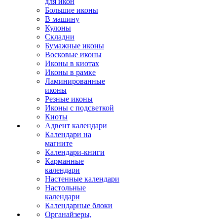
для икон
Большие иконы
В машину
Кулоны
Складни
Бумажные иконы
Восковые иконы
Иконы в киотах
Иконы в рамке
Ламинированные
иконы
Резные иконы
Иконы с подсветкой
Киоты
Адвент календари
Календари на
магните
Календари-книги
Карманные
календари
Настенные календари
Настольные
календари
Календарные блоки
Органайзеры,