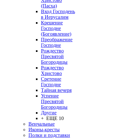
Христово
(Пасха)
Вход Господень
в Иерусалим
Крещение
Господне
(Богоявление)
Преображение
Господне
Рождество
Пресвятой
Богородицы
Рождество
Христово
Сретение
Господне
Тайная вечеря
Успение
Пресвятой
Богородицы
Другие
+ ЕЩЕ 10
Венчальные
Иконы-кресты
Полки и подставки