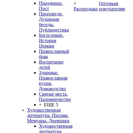
Праздники.
Оптовым
Пост
Распродажа
покупателям
Проповеди.
Духовные
беседы.
Публицистика
Богословие.
История
Церкви
Православный
брак
Воспитание
детей
Здоровье.
Православная
кухня.
Домоводство
Святые места.
Паломничество
+ ЕЩЕ 5
Художественная
литература. Письма.
Мемуары. Дневники
Художественная
литература