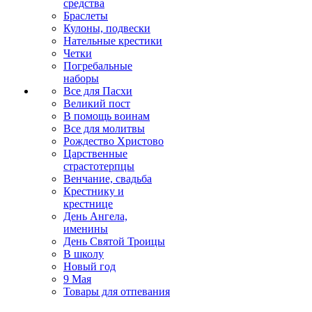
средства
Браслеты
Кулоны, подвески
Нательные крестики
Четки
Погребальные
наборы
Все для Пасхи
Великий пост
В помощь воинам
Все для молитвы
Рождество Христово
Царственные
страстотерпцы
Венчание, свадьба
Крестнику и
крестнице
День Ангела,
именины
День Святой Троицы
В школу
Новый год
9 Мая
Товары для отпевания