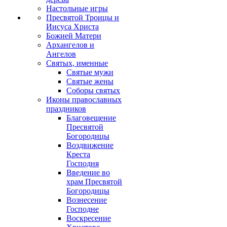
Настольные игры
Пресвятой Троицы и
Иисуса Христа
Божией Матери
Архангелов и
Ангелов
Святых, именные
Святые мужи
Святые жены
Соборы святых
Иконы православных
праздников
Благовещение
Пресвятой
Богородицы
Воздвижение
Креста
Господня
Введение во
храм Пресвятой
Богородицы
Вознесение
Господне
Воскресение