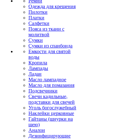
Ремни
Одежда для крещения
Пилотки
Платки
Салфетки
Пояса из ткани с
молитвой
Сумки
Сумки из спанбонда
Емкости для святой
воды
Кропила
Лампады
Ладан
Масло лампадное
Масло для помазания
Подсвечники
Свечи кадильные,
подставки для свечей
Уголь богослужебный
Наклейки церковные
Гайтаны (шнурки на
шею)
Аналои
Дезинфицирующие