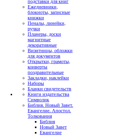
подставки для книг
Ежедневники,
блокноты, записные
книжки
Пеналы, линейки,
ручки
Планеры, доски
магнитные
декоративные
Визитницы, обложки
для документов
Открытки, грамоты,
конверты
поздравительные
Закладки, наклейки
Наборы
Бланки свидетельств
Книги издательства
Символик
Библия. Новый Завет.
Евангелие. Апостол.
Толкования
Библия
Новый Завет
Евангелие