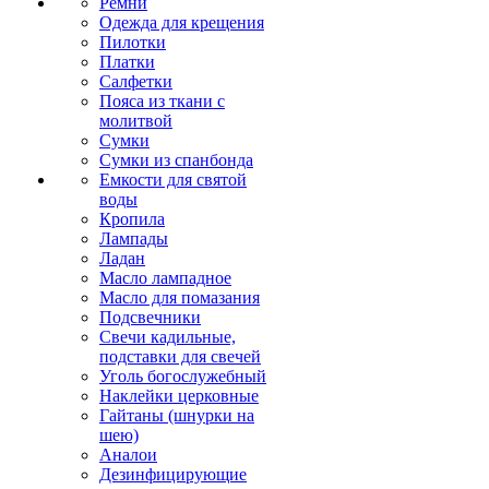
Ремни
Одежда для крещения
Пилотки
Платки
Салфетки
Пояса из ткани с
молитвой
Сумки
Сумки из спанбонда
Емкости для святой
воды
Кропила
Лампады
Ладан
Масло лампадное
Масло для помазания
Подсвечники
Свечи кадильные,
подставки для свечей
Уголь богослужебный
Наклейки церковные
Гайтаны (шнурки на
шею)
Аналои
Дезинфицирующие