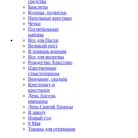
средства
Браслеты
Кулоны, подвески
Нательные крестики
Четки
Погребальные
наборы
Все для Пасхи
Великий пост
В помощь воинам
Все для молитвы
Рождество Христово
Царственные
страстотерпцы
Венчание, свадьба
Крестнику и
крестнице
День Ангела,
именины
День Святой Троицы
В школу
Новый год
9 Мая
Товары для отпевания