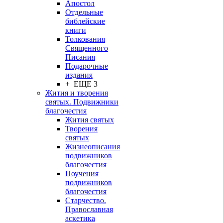
Апостол
Отдельные
библейские
книги
Толкования
Священного
Писания
Подарочные
издания
+ ЕЩЕ 3
Жития и творения
святых. Подвижники
благочестия
Жития святых
Творения
святых
Жизнеописания
подвижников
благочестия
Поучения
подвижников
благочестия
Старчество.
Православная
аскетика