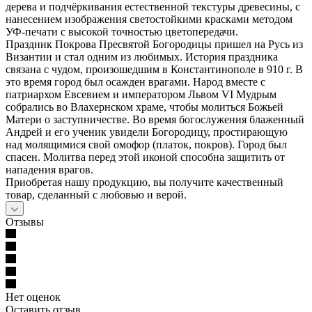
дерева и подчёркивания естественной текстуры древесины, с
нанесением изображения светостойкими красками методом
УФ-печати с высокой точностью цветопередачи.
Праздник Покрова Пресвятой Богородицы пришел на Русь из
Византии и стал одним из любимых. История праздника
связана с чудом, произошедшим в Константинополе в 910 г. В
это время город был осажден врагами. Народ вместе с
патриархом Евсевием и императором Львом VI Мудрым
собрались во Влахернском храме, чтобы молиться Божьей
Матери о заступничестве. Во время богослужения блаженный
Андрей и его ученик увидели Богородицу, простирающую
над молящимися свой омофор (платок, покров). Город был
спасен. Молитва перед этой иконой способна защитить от
нападения врагов.
Приобретая нашу продукцию, вы получите качественный
товар, сделанный с любовью и верой.
Отзывы
Нет оценок
Оставить отзыв