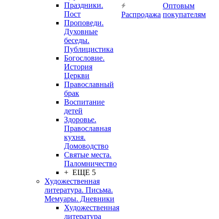
Праздники.
Оптовым
Пост
Распродажа
покупателям
Проповеди.
Духовные
беседы.
Публицистика
Богословие.
История
Церкви
Православный
брак
Воспитание
детей
Здоровье.
Православная
кухня.
Домоводство
Святые места.
Паломничество
+ ЕЩЕ 5
Художественная
литература. Письма.
Мемуары. Дневники
Художественная
литература