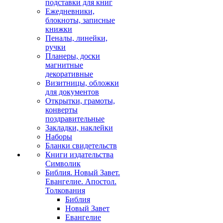
подставки для книг
Ежедневники,
блокноты, записные
книжки
Пеналы, линейки,
ручки
Планеры, доски
магнитные
декоративные
Визитницы, обложки
для документов
Открытки, грамоты,
конверты
поздравительные
Закладки, наклейки
Наборы
Бланки свидетельств
Книги издательства
Символик
Библия. Новый Завет.
Евангелие. Апостол.
Толкования
Библия
Новый Завет
Евангелие