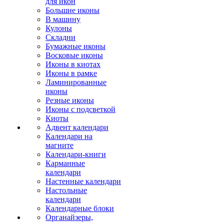
для икон
Большие иконы
В машину
Кулоны
Складни
Бумажные иконы
Восковые иконы
Иконы в киотах
Иконы в рамке
Ламинированные
иконы
Резные иконы
Иконы с подсветкой
Киоты
Адвент календари
Календари на
магните
Календари-книги
Карманные
календари
Настенные календари
Настольные
календари
Календарные блоки
Органайзеры,