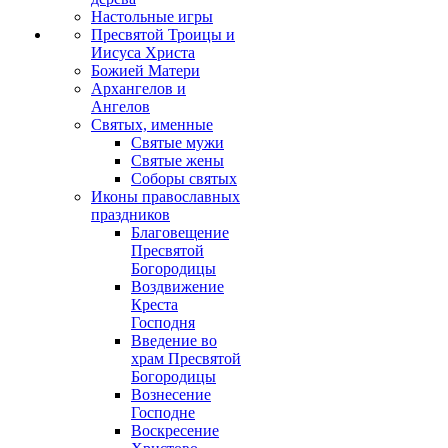
Настольные игры
Пресвятой Троицы и
Иисуса Христа
Божией Матери
Архангелов и
Ангелов
Святых, именные
Святые мужи
Святые жены
Соборы святых
Иконы православных
праздников
Благовещение
Пресвятой
Богородицы
Воздвижение
Креста
Господня
Введение во
храм Пресвятой
Богородицы
Вознесение
Господне
Воскресение