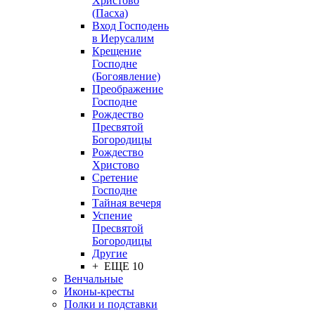
Христово
(Пасха)
Вход Господень
в Иерусалим
Крещение
Господне
(Богоявление)
Преображение
Господне
Рождество
Пресвятой
Богородицы
Рождество
Христово
Сретение
Господне
Тайная вечеря
Успение
Пресвятой
Богородицы
Другие
+ ЕЩЕ 10
Венчальные
Иконы-кресты
Полки и подставки