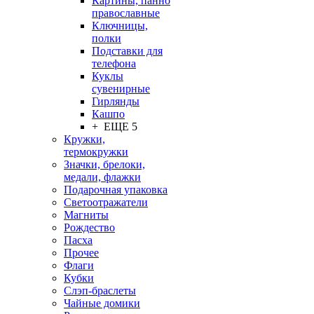
Картины, панно
православные
Ключницы,
полки
Подставки для
телефона
Куклы
сувенирные
Гирлянды
Кашпо
+ ЕЩЕ 5
Кружки,
термокружки
Значки, брелоки,
медали, флажки
Подарочная упаковка
Светоотражатели
Магниты
Рождество
Пасха
Прочее
Флаги
Кубки
Слэп-браслеты
Чайные домики