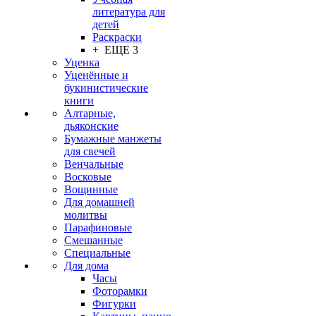
литература для
детей
Раскраски
+ ЕЩЕ 3
Уценка
Уценённые и
букинистические
книги
Алтарные,
дьяконские
Бумажные манжеты
для свечей
Венчальные
Восковые
Вощинные
Для домашней
молитвы
Парафиновые
Смешанные
Специальные
Для дома
Часы
Фоторамки
Фигурки