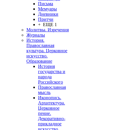
Письма
Мемуары
Дневники
Притчи
+ ЕЩЕ 1
Молитвы. Изречения
Журналы
История.
Православная
культура. Церковное
искусство.
Образование
История
государства и
народа
Российского
Православная
мысль
Иконопись.
Архитектура.
Церковное
пение.
Декоративно-
прикладное
искусство