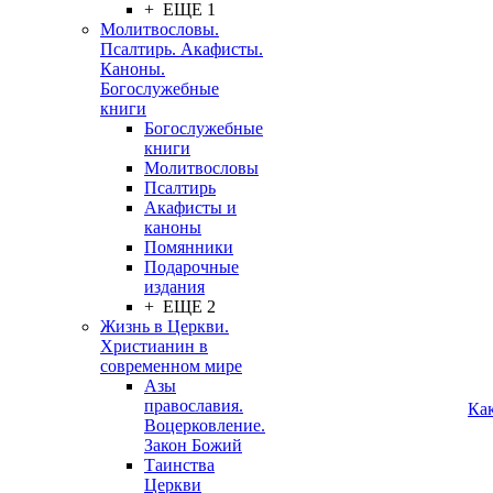
+ ЕЩЕ 1
Молитвословы.
Псалтирь. Акафисты.
Каноны.
Богослужебные
книги
Богослужебные
книги
Молитвословы
Псалтирь
Акафисты и
каноны
Помянники
Подарочные
издания
+ ЕЩЕ 2
Жизнь в Церкви.
Христианин в
современном мире
Азы
православия.
Ка
Воцерковление.
Закон Божий
Таинства
Церкви