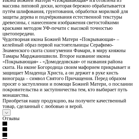
Икона Божией Матери «Покрывающая» изготовлена из
массива липовой доски, которая бережно обрабатывается
путём шлифования, грунтования, обработки морилкой для
защиты дерева и подчёркивания естественной текстуры
древесины, с нанесением изображения светостойкими
красками методом УФ-печати с высокой точностью
цветопередачи.
Чудотворная икона Божией Матери «Покрывающая» –
келейный образ первой настоятельницы Серафимо-
Знаменского скита схиигумении Фамари, в миру княжны
Тамары Марджанишвили. Второе название иконы
«Покрывающая» - «Домодедовская» от названия района
скита. На иконе Богородица своим мафорием прикрывает и
защищает Младенца Христа, а он держит в руке кисть
винограда – символ Святого Причащения. Перед образом
просят о заступлении и помощи Божией Матери, о послании
покровительства и заступничества тем, кто выбирает путь
монашества.
Приобретая нашу продукцию, вы получите качественный
товар, сделанный с любовью и верой.
Отзывы