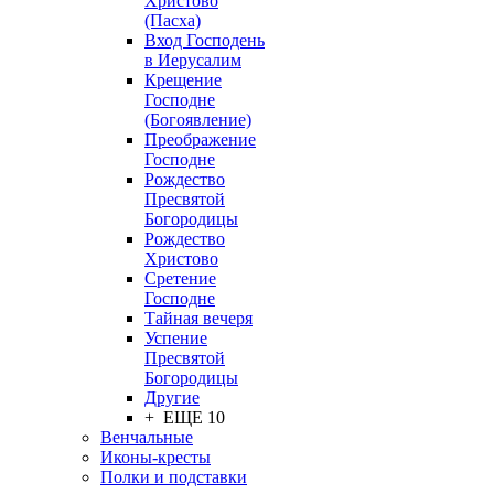
Христово
(Пасха)
Вход Господень
в Иерусалим
Крещение
Господне
(Богоявление)
Преображение
Господне
Рождество
Пресвятой
Богородицы
Рождество
Христово
Сретение
Господне
Тайная вечеря
Успение
Пресвятой
Богородицы
Другие
+ ЕЩЕ 10
Венчальные
Иконы-кресты
Полки и подставки