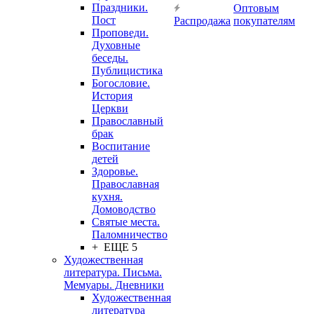
Праздники.
Оптовым
Пост
Распродажа
покупателям
Проповеди.
Духовные
беседы.
Публицистика
Богословие.
История
Церкви
Православный
брак
Воспитание
детей
Здоровье.
Православная
кухня.
Домоводство
Святые места.
Паломничество
+ ЕЩЕ 5
Художественная
литература. Письма.
Мемуары. Дневники
Художественная
литература