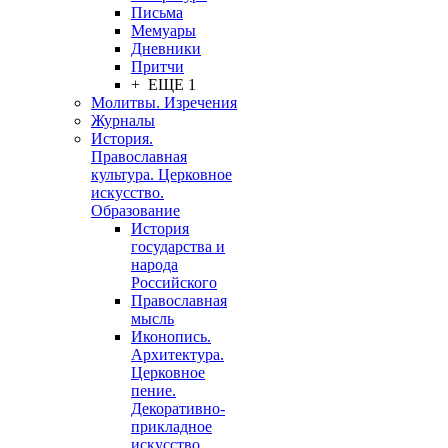
Письма
Мемуары
Дневники
Притчи
+ ЕЩЕ 1
Молитвы. Изречения
Журналы
История.
Православная
культура. Церковное
искусство.
Образование
История
государства и
народа
Российского
Православная
мысль
Иконопись.
Архитектура.
Церковное
пение.
Декоративно-
прикладное
искусство