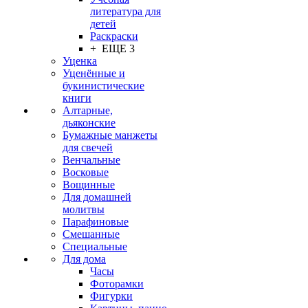
литература для
детей
Раскраски
+ ЕЩЕ 3
Уценка
Уценённые и
букинистические
книги
Алтарные,
дьяконские
Бумажные манжеты
для свечей
Венчальные
Восковые
Вощинные
Для домашней
молитвы
Парафиновые
Смешанные
Специальные
Для дома
Часы
Фоторамки
Фигурки