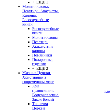
+ ЕЩЕ 1
Молитвословы.
Псалтирь. Акафисты.
Каноны.
Богослужебные
книги
Богослужебные
книги
Молитвословы
Псалтирь
Акафисты и
каноны
Помянники
Подарочные
издания
+ ЕЩЕ 2
Жизнь в Церкви.
Христианин в
современном мире
Азы
православия.
Ка
Воцерковление.
Закон Божий
Таинства
Церкви