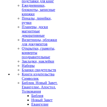
подставки для книг
Ежедневники,
блокноты, записные
книжки
Пеналы, линейки,
ручки
Планеры, доски
магнитные
декоративные
Визитницы, обложки
для документов
Открытки, грамоты,
конверты
поздравительные
Закладки, наклейки
Наборы
Бланки свидетельств
Книги издательства
Символик
Библия. Новый Завет.
Евангелие. Апостол.
Толкования
Библия
Новый Завет
Евангелие