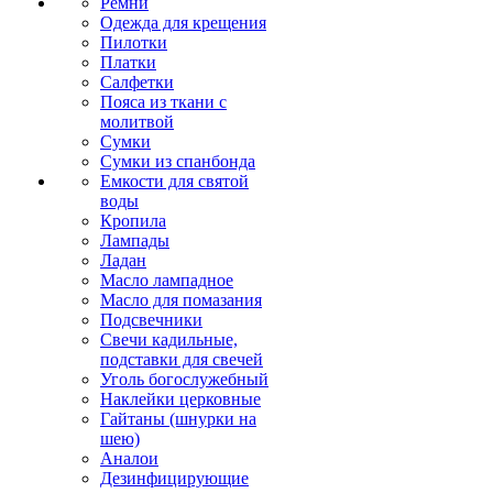
Ремни
Одежда для крещения
Пилотки
Платки
Салфетки
Пояса из ткани с
молитвой
Сумки
Сумки из спанбонда
Емкости для святой
воды
Кропила
Лампады
Ладан
Масло лампадное
Масло для помазания
Подсвечники
Свечи кадильные,
подставки для свечей
Уголь богослужебный
Наклейки церковные
Гайтаны (шнурки на
шею)
Аналои
Дезинфицирующие