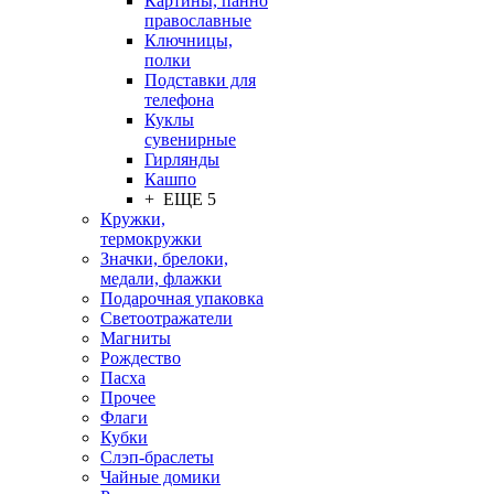
Картины, панно
православные
Ключницы,
полки
Подставки для
телефона
Куклы
сувенирные
Гирлянды
Кашпо
+ ЕЩЕ 5
Кружки,
термокружки
Значки, брелоки,
медали, флажки
Подарочная упаковка
Светоотражатели
Магниты
Рождество
Пасха
Прочее
Флаги
Кубки
Слэп-браслеты
Чайные домики