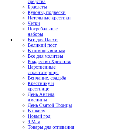
средства
Браслеты
Кулоны, подвески
Нательные крестики
Четки
Погребальные
наборы
Все для Пасхи
Великий пост
В помощь воинам
Все для молитвы
Рождество Христово
Царственные
страстотерпцы
Венчание, свадьба
Крестнику и
крестнице
День Ангела,
именины
День Святой Троицы
В школу
Новый год
9 Мая
Товары для отпевания