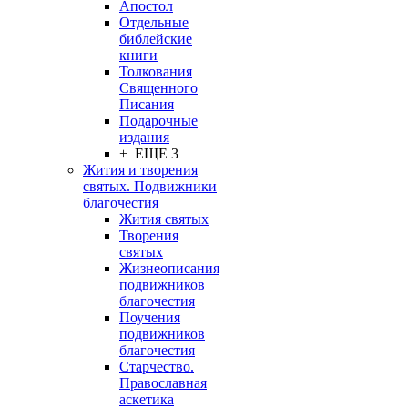
Апостол
Отдельные
библейские
книги
Толкования
Священного
Писания
Подарочные
издания
+ ЕЩЕ 3
Жития и творения
святых. Подвижники
благочестия
Жития святых
Творения
святых
Жизнеописания
подвижников
благочестия
Поучения
подвижников
благочестия
Старчество.
Православная
аскетика