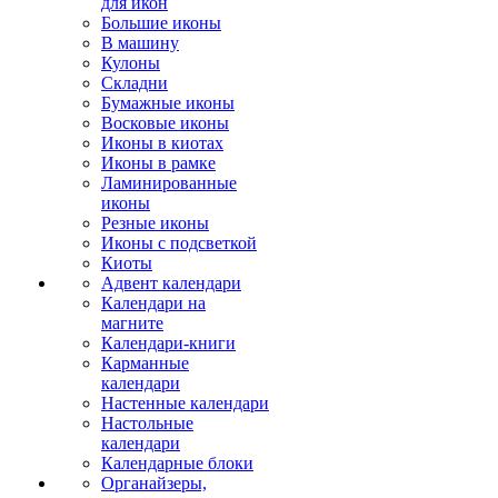
для икон
Большие иконы
В машину
Кулоны
Складни
Бумажные иконы
Восковые иконы
Иконы в киотах
Иконы в рамке
Ламинированные
иконы
Резные иконы
Иконы с подсветкой
Киоты
Адвент календари
Календари на
магните
Календари-книги
Карманные
календари
Настенные календари
Настольные
календари
Календарные блоки
Органайзеры,