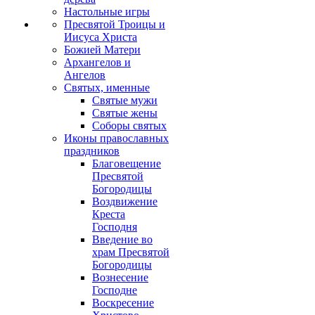
Настольные игры
Пресвятой Троицы и
Иисуса Христа
Божией Матери
Архангелов и
Ангелов
Святых, именные
Святые мужи
Святые жены
Соборы святых
Иконы православных
праздников
Благовещение
Пресвятой
Богородицы
Воздвижение
Креста
Господня
Введение во
храм Пресвятой
Богородицы
Вознесение
Господне
Воскресение