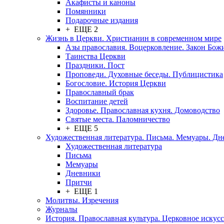
Акафисты и каноны
Помянники
Подарочные издания
+ ЕЩЕ 2
Жизнь в Церкви. Христианин в современном мире
Азы православия. Воцерковление. Закон Бож
Таинства Церкви
Праздники. Пост
Проповеди. Духовные беседы. Публицистика
Богословие. История Церкви
Православный брак
Воспитание детей
Здоровье. Православная кухня. Домоводство
Святые места. Паломничество
+ ЕЩЕ 5
Художественная литература. Письма. Мемуары. Д
Художественная литература
Письма
Мемуары
Дневники
Притчи
+ ЕЩЕ 1
Молитвы. Изречения
Журналы
История. Православная культура. Церковное искусс