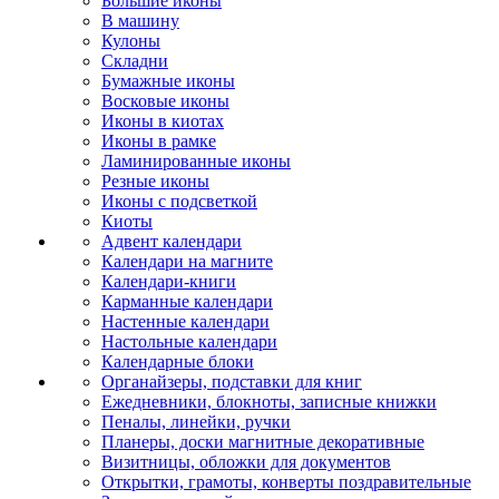
Большие иконы
В машину
Кулоны
Складни
Бумажные иконы
Восковые иконы
Иконы в киотах
Иконы в рамке
Ламинированные иконы
Резные иконы
Иконы с подсветкой
Киоты
Адвент календари
Календари на магните
Календари-книги
Карманные календари
Настенные календари
Настольные календари
Календарные блоки
Органайзеры, подставки для книг
Ежедневники, блокноты, записные книжки
Пеналы, линейки, ручки
Планеры, доски магнитные декоративные
Визитницы, обложки для документов
Открытки, грамоты, конверты поздравительные