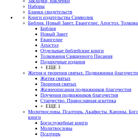
Закладки, наклейки
Наборы
Бланки свидетельств
Книги издательства Символик
Библия. Новый Завет. Евангелие. Апостол. Толков
Библия
Новый Завет
Евангелие
Апостол
Отдельные библейские книги
Толкования Священного Писания
Подарочные издания
+ ЕЩЕ 3
Жития и творения святых. Подвижники благочести
Жития святых
Творения святых
Жизнеописания подвижников благочестия
Поучения подвижников благочестия
Старчество. Православная аскетика
+ ЕЩЕ 1
Молитвословы. Псалтирь. Акафисты. Каноны. Бог
книги
Богослужебные книги
Молитвословы
Псалтирь