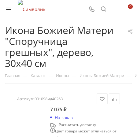
0
Икона Божией Матери
"Споручница
грешных", дерево,
30х40 см
—
—
—
—
Главная
Каталог
Иконы
Иконы Божией Матери
И
Артикул:
001098ид40263
7 075
₽
На заказ
Рассчитать доставку
Цвет товара может отличаться от