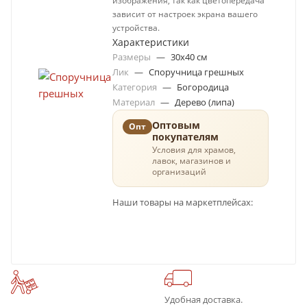
изображения, так как цветопередача
зависит от настроек экрана вашего
устройства.
Характеристики
Размеры
—
30х40 см
Лик
—
Споручница грешных
Категория
—
Богородица
Материал
—
Дерево (липа)
Оптовым
Опт
покупателям
Условия для храмов,
лавок, магазинов и
организаций
Наши товары на маркетплейсах:
Удобная доставка.