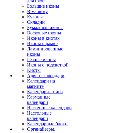
для икон
Большие иконы
В машину
Кулоны
Складни
Бумажные иконы
Восковые иконы
Иконы в киотах
Иконы в рамке
Ламинированные
иконы
Резные иконы
Иконы с подсветкой
Киоты
Адвент календари
Календари на
магните
Календари-книги
Карманные
календари
Настенные календари
Настольные
календари
Календарные блоки
Органайзеры,