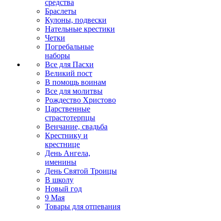
средства
Браслеты
Кулоны, подвески
Нательные крестики
Четки
Погребальные
наборы
Все для Пасхи
Великий пост
В помощь воинам
Все для молитвы
Рождество Христово
Царственные
страстотерпцы
Венчание, свадьба
Крестнику и
крестнице
День Ангела,
именины
День Святой Троицы
В школу
Новый год
9 Мая
Товары для отпевания