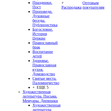
Праздники.
Оптовым
Пост
Распродажа
покупателям
Проповеди.
Духовные
беседы.
Публицистика
Богословие.
История
Церкви
Православный
брак
Воспитание
детей
Здоровье.
Православная
кухня.
Домоводство
Святые места.
Паломничество
+ ЕЩЕ 5
Художественная
литература. Письма.
Мемуары. Дневники
Художественная
литература