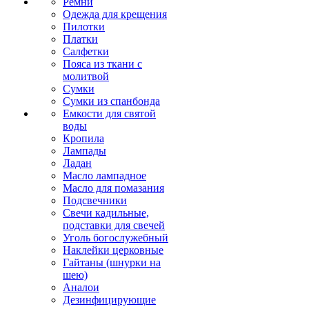
Ремни
Одежда для крещения
Пилотки
Платки
Салфетки
Пояса из ткани с
молитвой
Сумки
Сумки из спанбонда
Емкости для святой
воды
Кропила
Лампады
Ладан
Масло лампадное
Масло для помазания
Подсвечники
Свечи кадильные,
подставки для свечей
Уголь богослужебный
Наклейки церковные
Гайтаны (шнурки на
шею)
Аналои
Дезинфицирующие