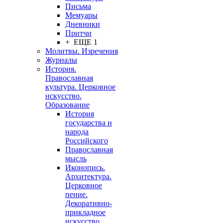
Письма
Мемуары
Дневники
Притчи
+ ЕЩЕ 1
Молитвы. Изречения
Журналы
История.
Православная
культура. Церковное
искусство.
Образование
История
государства и
народа
Российского
Православная
мысль
Иконопись.
Архитектура.
Церковное
пение.
Декоративно-
прикладное
искусство