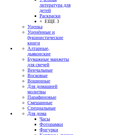
литература для
детей
Раскраски
+ ЕЩЕ 3
Уценка
Уценённые и
букинистические
книги
Алтарные,
дьяконские
Бумажные манжеты
для свечей
Венчальные
Восковые
Вощинные
Для домашней
молитвы
Парафиновые
Смешанные
Специальные
Для дома
Часы
Фоторамки
Фигурки