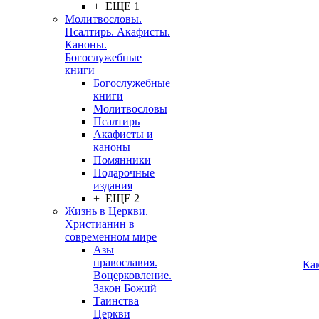
+ ЕЩЕ 1
Молитвословы.
Псалтирь. Акафисты.
Каноны.
Богослужебные
книги
Богослужебные
книги
Молитвословы
Псалтирь
Акафисты и
каноны
Помянники
Подарочные
издания
+ ЕЩЕ 2
Жизнь в Церкви.
Христианин в
современном мире
Азы
православия.
Ка
Воцерковление.
Закон Божий
Таинства
Церкви