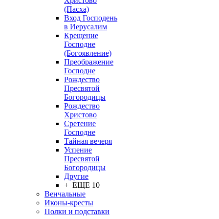
Христово
(Пасха)
Вход Господень
в Иерусалим
Крещение
Господне
(Богоявление)
Преображение
Господне
Рождество
Пресвятой
Богородицы
Рождество
Христово
Сретение
Господне
Тайная вечеря
Успение
Пресвятой
Богородицы
Другие
+ ЕЩЕ 10
Венчальные
Иконы-кресты
Полки и подставки