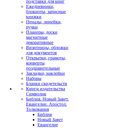
подставки для книг
Ежедневники,
блокноты, записные
книжки
Пеналы, линейки,
ручки
Планеры, доски
магнитные
декоративные
Визитницы, обложки
для документов
Открытки, грамоты,
конверты
поздравительные
Закладки, наклейки
Наборы
Бланки свидетельств
Книги издательства
Символик
Библия. Новый Завет.
Евангелие. Апостол.
Толкования
Библия
Новый Завет
Евангелие