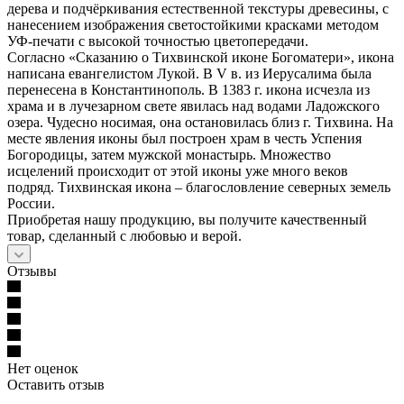
дерева и подчёркивания естественной текстуры древесины, с
нанесением изображения светостойкими красками методом
УФ-печати с высокой точностью цветопередачи.
Согласно «Сказанию о Тихвинской иконе Богоматери», икона
написана евангелистом Лукой. В V в. из Иерусалима была
перенесена в Константинополь. В 1383 г. икона исчезла из
храма и в лучезарном свете явилась над водами Ладожского
озера. Чудесно носимая, она остановилась близ г. Тихвина. На
месте явления иконы был построен храм в честь Успения
Богородицы, затем мужской монастырь. Множество
исцелений происходит от этой иконы уже много веков
подряд. Тихвинская икона – благословление северных земель
России.
Приобретая нашу продукцию, вы получите качественный
товар, сделанный с любовью и верой.
Отзывы
Нет оценок
Оставить отзыв