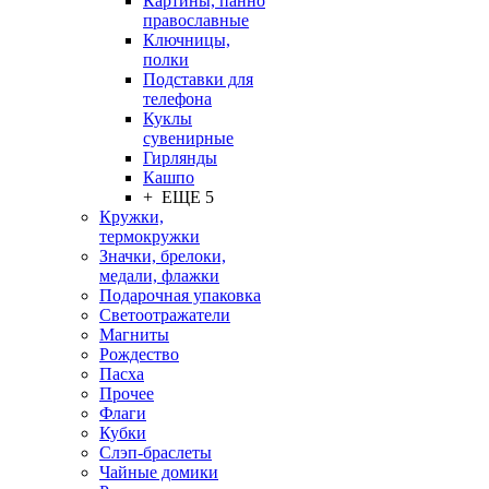
Картины, панно
православные
Ключницы,
полки
Подставки для
телефона
Куклы
сувенирные
Гирлянды
Кашпо
+ ЕЩЕ 5
Кружки,
термокружки
Значки, брелоки,
медали, флажки
Подарочная упаковка
Светоотражатели
Магниты
Рождество
Пасха
Прочее
Флаги
Кубки
Слэп-браслеты
Чайные домики