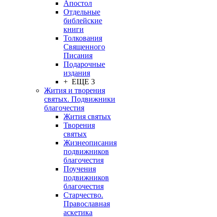
Апостол
Отдельные
библейские
книги
Толкования
Священного
Писания
Подарочные
издания
+ ЕЩЕ 3
Жития и творения
святых. Подвижники
благочестия
Жития святых
Творения
святых
Жизнеописания
подвижников
благочестия
Поучения
подвижников
благочестия
Старчество.
Православная
аскетика