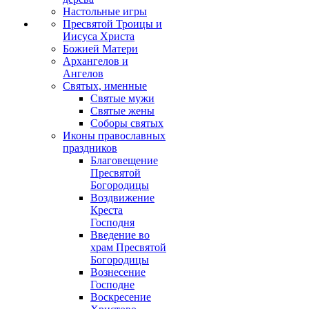
Настольные игры
Пресвятой Троицы и
Иисуса Христа
Божией Матери
Архангелов и
Ангелов
Святых, именные
Святые мужи
Святые жены
Соборы святых
Иконы православных
праздников
Благовещение
Пресвятой
Богородицы
Воздвижение
Креста
Господня
Введение во
храм Пресвятой
Богородицы
Вознесение
Господне
Воскресение