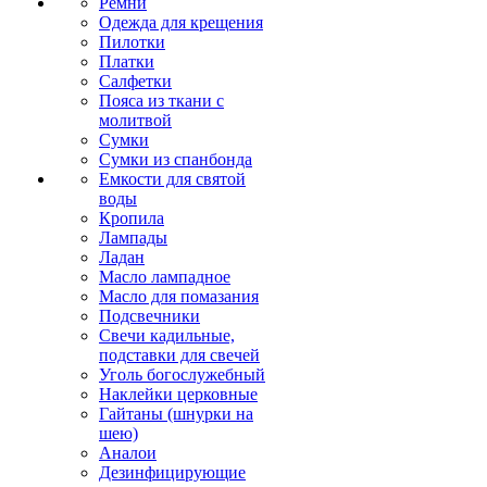
Ремни
Одежда для крещения
Пилотки
Платки
Салфетки
Пояса из ткани с
молитвой
Сумки
Сумки из спанбонда
Емкости для святой
воды
Кропила
Лампады
Ладан
Масло лампадное
Масло для помазания
Подсвечники
Свечи кадильные,
подставки для свечей
Уголь богослужебный
Наклейки церковные
Гайтаны (шнурки на
шею)
Аналои
Дезинфицирующие