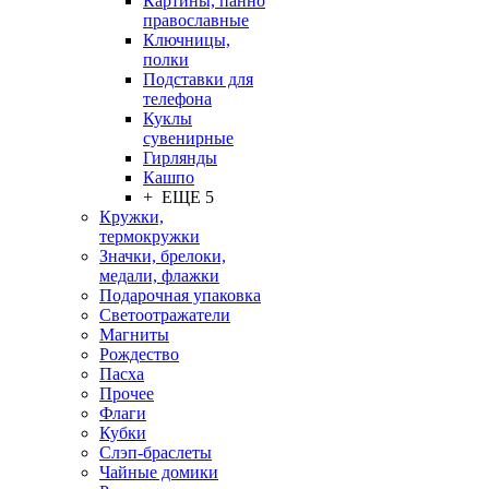
Картины, панно
православные
Ключницы,
полки
Подставки для
телефона
Куклы
сувенирные
Гирлянды
Кашпо
+ ЕЩЕ 5
Кружки,
термокружки
Значки, брелоки,
медали, флажки
Подарочная упаковка
Светоотражатели
Магниты
Рождество
Пасха
Прочее
Флаги
Кубки
Слэп-браслеты
Чайные домики