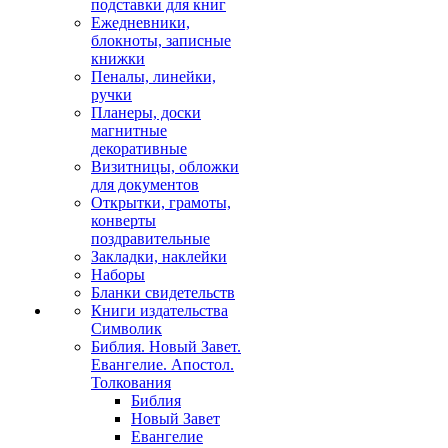
подставки для книг
Ежедневники,
блокноты, записные
книжки
Пеналы, линейки,
ручки
Планеры, доски
магнитные
декоративные
Визитницы, обложки
для документов
Открытки, грамоты,
конверты
поздравительные
Закладки, наклейки
Наборы
Бланки свидетельств
Книги издательства
Символик
Библия. Новый Завет.
Евангелие. Апостол.
Толкования
Библия
Новый Завет
Евангелие