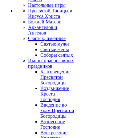
Настольные игры
Пресвятой Троицы и
Иисуса Христа
Божией Матери
Архангелов и
Ангелов
Святых, именные
Святые мужи
Святые жены
Соборы святых
Иконы православных
праздников
Благовещение
Пресвятой
Богородицы
Воздвижение
Креста
Господня
Введение во
храм Пресвятой
Богородицы
Вознесение
Господне
Воскресение