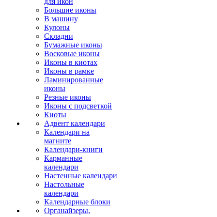
для икон
Большие иконы
В машину
Кулоны
Складни
Бумажные иконы
Восковые иконы
Иконы в киотах
Иконы в рамке
Ламинированные
иконы
Резные иконы
Иконы с подсветкой
Киоты
Адвент календари
Календари на
магните
Календари-книги
Карманные
календари
Настенные календари
Настольные
календари
Календарные блоки
Органайзеры,