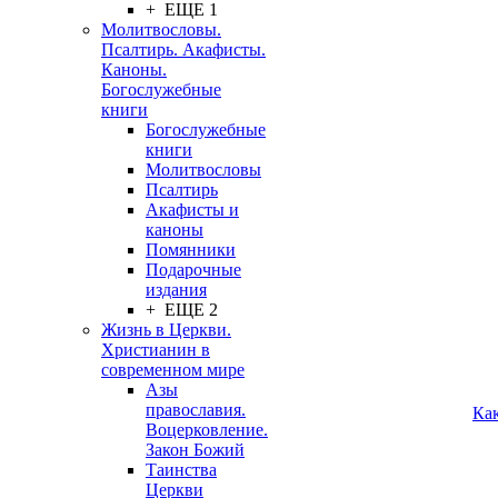
+ ЕЩЕ 1
Молитвословы.
Псалтирь. Акафисты.
Каноны.
Богослужебные
книги
Богослужебные
книги
Молитвословы
Псалтирь
Акафисты и
каноны
Помянники
Подарочные
издания
+ ЕЩЕ 2
Жизнь в Церкви.
Христианин в
современном мире
Азы
православия.
Ка
Воцерковление.
Закон Божий
Таинства
Церкви