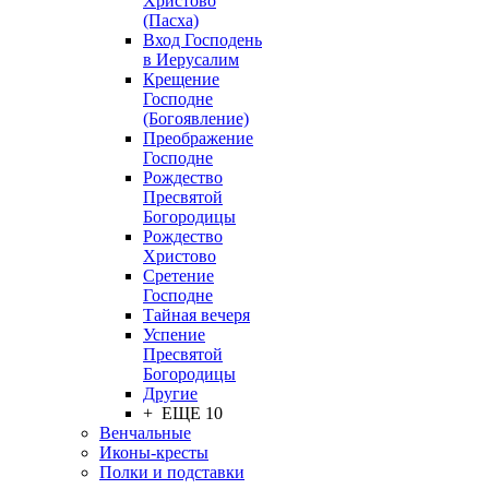
Христово
(Пасха)
Вход Господень
в Иерусалим
Крещение
Господне
(Богоявление)
Преображение
Господне
Рождество
Пресвятой
Богородицы
Рождество
Христово
Сретение
Господне
Тайная вечеря
Успение
Пресвятой
Богородицы
Другие
+ ЕЩЕ 10
Венчальные
Иконы-кресты
Полки и подставки