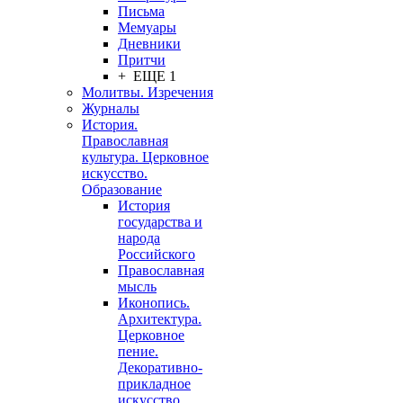
Письма
Мемуары
Дневники
Притчи
+ ЕЩЕ 1
Молитвы. Изречения
Журналы
История.
Православная
культура. Церковное
искусство.
Образование
История
государства и
народа
Российского
Православная
мысль
Иконопись.
Архитектура.
Церковное
пение.
Декоративно-
прикладное
искусство