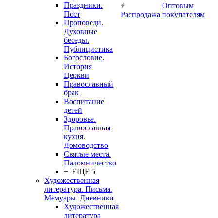
Праздники.
Оптовым
Пост
Распродажа
покупателям
Проповеди.
Духовные
беседы.
Публицистика
Богословие.
История
Церкви
Православный
брак
Воспитание
детей
Здоровье.
Православная
кухня.
Домоводство
Святые места.
Паломничество
+ ЕЩЕ 5
Художественная
литература. Письма.
Мемуары. Дневники
Художественная
литература