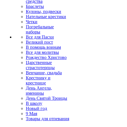
средства
Браслеты
Кулоны, подвески
Нательные крестики
Четки
Погребальные
наборы
Все для Пасхи
Великий пост
В помощь воинам
Все для молитвы
Рождество Христово
Царственные
страстотерпцы
Венчание, свадьба
Крестнику и
крестнице
День Ангела,
именины
День Святой Троицы
В школу
Новый год
9 Мая
Товары для отпевания