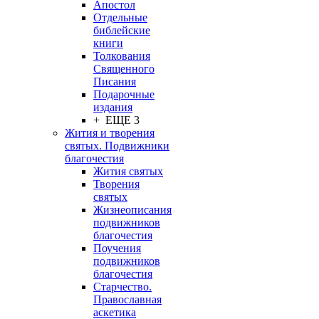
Апостол
Отдельные
библейские
книги
Толкования
Священного
Писания
Подарочные
издания
+ ЕЩЕ 3
Жития и творения
святых. Подвижники
благочестия
Жития святых
Творения
святых
Жизнеописания
подвижников
благочестия
Поучения
подвижников
благочестия
Старчество.
Православная
аскетика