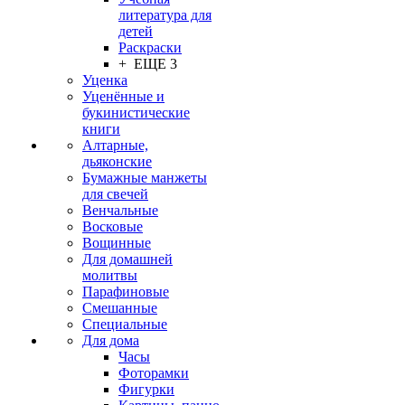
литература для
детей
Раскраски
+ ЕЩЕ 3
Уценка
Уценённые и
букинистические
книги
Алтарные,
дьяконские
Бумажные манжеты
для свечей
Венчальные
Восковые
Вощинные
Для домашней
молитвы
Парафиновые
Смешанные
Специальные
Для дома
Часы
Фоторамки
Фигурки