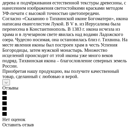
дерева и подчёркивания естественной текстуры древесины, с
нанесением изображения светостойкими красками методом
УФ-печати с высокой точностью цветопередачи.
Согласно «Сказанию о Тихвинской иконе Богоматери», икона
написана евангелистом Лукой. В V в. из Иерусалима была
перенесена в Константинополь. В 1383 г. икона исчезла из
храма и в лучезарном свете явилась над водами Ладожского
озера. Чудесно носимая, она остановилась близ г. Тихвина. На
месте явления иконы был построен храм в честь Успения
Богородицы, затем мужской монастырь. Множество
исцелений происходит от этой иконы уже много веков
подряд. Тихвинская икона – благословление северных земель
России.
Приобретая нашу продукцию, вы получите качественный
товар, сделанный с любовью и верой.
Отзывы
Нет оценок
Оставить отзыв