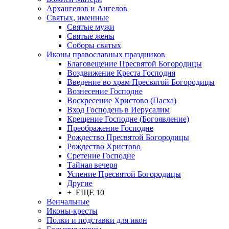
Архангелов и Ангелов
Святых, именные
Святые мужи
Святые жены
Соборы святых
Иконы православных праздников
Благовещение Пресвятой Богородицы
Воздвижение Креста Господня
Введение во храм Пресвятой Богородицы
Вознесение Господне
Воскресение Христово (Пасха)
Вход Господень в Иерусалим
Крещение Господне (Богоявление)
Преображение Господне
Рождество Пресвятой Богородицы
Рождество Христово
Сретение Господне
Тайная вечеря
Успение Пресвятой Богородицы
Другие
+ ЕЩЕ 10
Венчальные
Иконы-кресты
Полки и подставки для икон