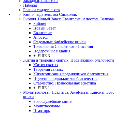
Закладки, наклейки
Наборы
Бланки свидетельств
Книги издательства Символик
Библия. Новый Завет. Евангелие. Апостол. Толков
Библия
Новый Завет
Евангелие
Апостол
Отдельные библейские книги
Толкования Священного Писания
Подарочные издания
+ ЕЩЕ 3
Жития и творения святых. Подвижники благочести
Жития святых
Творения святых
Жизнеописания подвижников благочестия
Поучения подвижников благочестия
Старчество. Православная аскетика
+ ЕЩЕ 1
Молитвословы. Псалтирь. Акафисты. Каноны. Бог
книги
Богослужебные книги
Молитвословы
Псалтирь