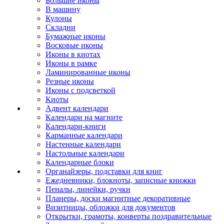
Большие иконы
В машину
Кулоны
Складни
Бумажные иконы
Восковые иконы
Иконы в киотах
Иконы в рамке
Ламинированные иконы
Резные иконы
Иконы с подсветкой
Киоты
Адвент календари
Календари на магните
Календари-книги
Карманные календари
Настенные календари
Настольные календари
Календарные блоки
Органайзеры, подставки для книг
Ежедневники, блокноты, записные книжки
Пеналы, линейки, ручки
Планеры, доски магнитные декоративные
Визитницы, обложки для документов
Открытки, грамоты, конверты поздравительные