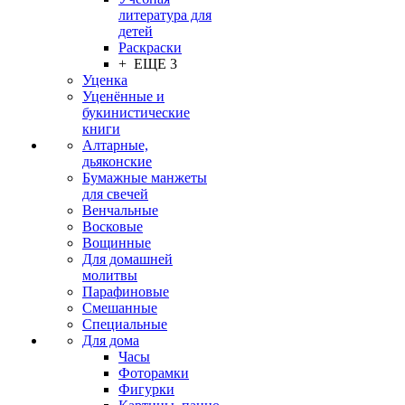
литература для
детей
Раскраски
+ ЕЩЕ 3
Уценка
Уценённые и
букинистические
книги
Алтарные,
дьяконские
Бумажные манжеты
для свечей
Венчальные
Восковые
Вощинные
Для домашней
молитвы
Парафиновые
Смешанные
Специальные
Для дома
Часы
Фоторамки
Фигурки