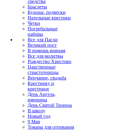
средства
Браслеты
Кулоны, подвески
Нательные крестики
Четки
Погребальные
наборы
Все для Пасхи
Великий пост
В помощь воинам
Все для молитвы
Рождество Христово
Царственные
страстотерпцы
Венчание, свадьба
Крестнику и
крестнице
День Ангела,
именины
День Святой Троицы
В школу
Новый год
9 Мая
Товары для отпевания