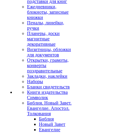
подставки для книг
Ежедневники,
блокноты, записные
книжки
Пеналы, линейки,
ручки
Планеры, доски
магнитные
декоративные
Визитницы, обложки
для документов
Открытки, грамоты,
конверты
поздравительные
Закладки, наклейки
Наборы
Бланки свидетельств
Книги издательства
Символик
Библия. Новый Завет.
Евангелие. Апостол.
Толкования
Библия
Новый Завет
Евангелие