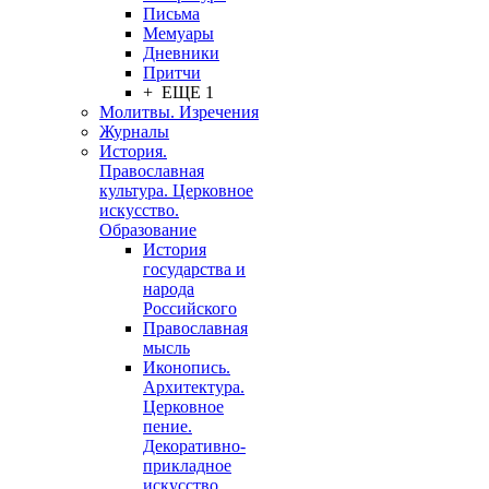
Письма
Мемуары
Дневники
Притчи
+ ЕЩЕ 1
Молитвы. Изречения
Журналы
История.
Православная
культура. Церковное
искусство.
Образование
История
государства и
народа
Российского
Православная
мысль
Иконопись.
Архитектура.
Церковное
пение.
Декоративно-
прикладное
искусство