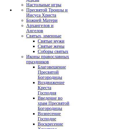
Настольные игры
Пресвятой Троицы и
Иисуса Христа
Божией Матери
Архангелов и
Ангелов
Святых, именные
Святые мужи
Святые жены
Соборы святых
Иконы православных
праздников
Благовещение
Пресвятой
Богородицы
Воздвижение
Креста
Господня
Введение во
храм Пресвятой
Богородицы
Вознесение
Господне
Воскресение