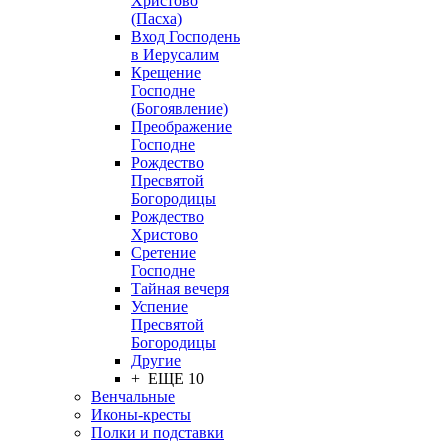
Христово
(Пасха)
Вход Господень
в Иерусалим
Крещение
Господне
(Богоявление)
Преображение
Господне
Рождество
Пресвятой
Богородицы
Рождество
Христово
Сретение
Господне
Тайная вечеря
Успение
Пресвятой
Богородицы
Другие
+ ЕЩЕ 10
Венчальные
Иконы-кресты
Полки и подставки