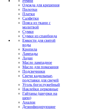
Ремни
Одежда для крещения
Пилотки
Платки
Салфетки
Пояса из ткани с
молитвой
Сумки
Сумки из спанбонда
Емкости для святой
воды
Кропила
Лампады
Ладан
Масло лампадное
Масло для помазания
Подсвечники
Свечи кадильные,
подставки для свечей
Уголь богослужебный
Наклейки церковные
Гайтаны (шнурки на
шею)
Аналои
Дезинфицирующие