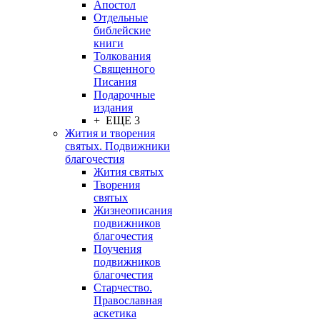
Апостол
Отдельные
библейские
книги
Толкования
Священного
Писания
Подарочные
издания
+ ЕЩЕ 3
Жития и творения
святых. Подвижники
благочестия
Жития святых
Творения
святых
Жизнеописания
подвижников
благочестия
Поучения
подвижников
благочестия
Старчество.
Православная
аскетика