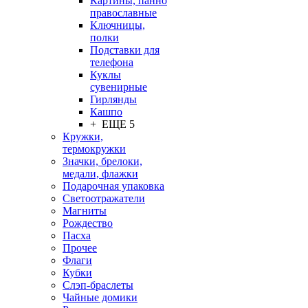
Картины, панно
православные
Ключницы,
полки
Подставки для
телефона
Куклы
сувенирные
Гирлянды
Кашпо
+ ЕЩЕ 5
Кружки,
термокружки
Значки, брелоки,
медали, флажки
Подарочная упаковка
Светоотражатели
Магниты
Рождество
Пасха
Прочее
Флаги
Кубки
Слэп-браслеты
Чайные домики