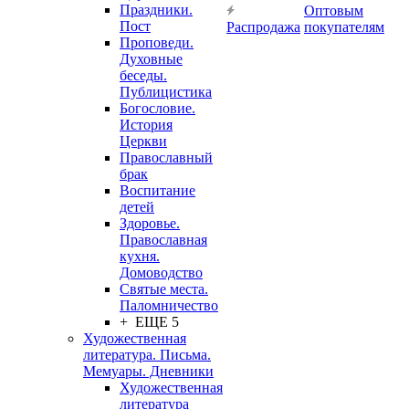
Праздники.
Оптовым
Пост
Распродажа
покупателям
Проповеди.
Духовные
беседы.
Публицистика
Богословие.
История
Церкви
Православный
брак
Воспитание
детей
Здоровье.
Православная
кухня.
Домоводство
Святые места.
Паломничество
+ ЕЩЕ 5
Художественная
литература. Письма.
Мемуары. Дневники
Художественная
литература