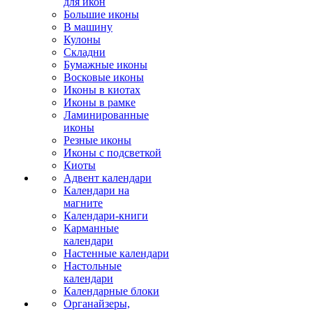
для икон
Большие иконы
В машину
Кулоны
Складни
Бумажные иконы
Восковые иконы
Иконы в киотах
Иконы в рамке
Ламинированные
иконы
Резные иконы
Иконы с подсветкой
Киоты
Адвент календари
Календари на
магните
Календари-книги
Карманные
календари
Настенные календари
Настольные
календари
Календарные блоки
Органайзеры,