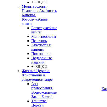
+ ЕЩЕ 1
Молитвословы.
Псалтирь. Акафисты.
Каноны.
Богослужебные
книги
Богослужебные
книги
Молитвословы
Псалтирь
Акафисты и
каноны
Помянники
Подарочные
издания
+ ЕЩЕ 2
Жизнь в Церкви.
Христианин в
современном мире
Азы
православия.
Ка
Воцерковление.
Закон Божий
Таинства
Церкви