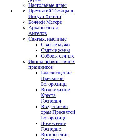
Настольные игры
Пресвятой Троицы и
Иисуса Христа
Божией Матери
Архангелов и
Ангелов
Святых, именные
Святые мужи
Святые жены
Соборы святых
Иконы православных
праздников
Благовещение
Пресвятой
Богородицы
Воздвижение
Креста
Господня
Введение во
храм Пресвятой
Богородицы
Вознесение
Господне
Воскресение