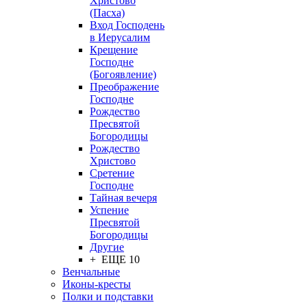
Христово
(Пасха)
Вход Господень
в Иерусалим
Крещение
Господне
(Богоявление)
Преображение
Господне
Рождество
Пресвятой
Богородицы
Рождество
Христово
Сретение
Господне
Тайная вечеря
Успение
Пресвятой
Богородицы
Другие
+ ЕЩЕ 10
Венчальные
Иконы-кресты
Полки и подставки