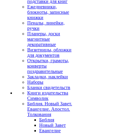
подставки для книг
Ежедневники,
блокноты, записные
книжки
Пеналы, линейки,
ручки
Планеры, доски
магнитные
декоративные
Визитницы, обложки
для документов
Открытки, грамоты,
конверты
поздравительные
Закладки, наклейки
Наборы
Бланки свидетельств
Книги издательства
Символик
Библия. Новый Завет.
Евангелие. Апостол.
Толкования
Библия
Новый Завет
Евангелие