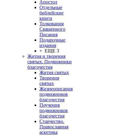
Апостол
Отдельные
библейские
книги
Толкования
Священного
Писания
Подарочные
издания
+ ЕЩЕ 3
Жития и творения
святых. Подвижники
благочестия
Жития святых
Творения
святых
Жизнеописания
подвижников
благочестия
Поучения
подвижников
благочестия
Старчество.
Православная
аскетика