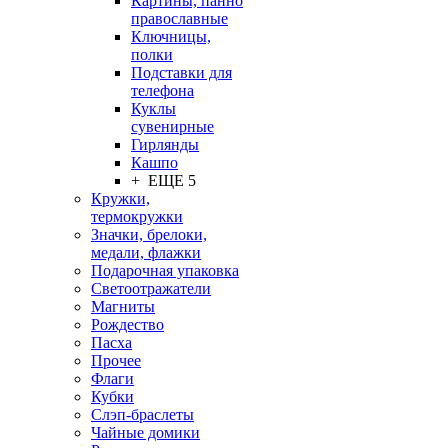
Картины, панно
православные
Ключницы,
полки
Подставки для
телефона
Куклы
сувенирные
Гирлянды
Кашпо
+ ЕЩЕ 5
Кружки,
термокружки
Значки, брелоки,
медали, флажки
Подарочная упаковка
Светоотражатели
Магниты
Рождество
Пасха
Прочее
Флаги
Кубки
Слэп-браслеты
Чайные домики