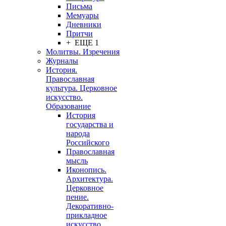
Письма
Мемуары
Дневники
Притчи
+ ЕЩЕ 1
Молитвы. Изречения
Журналы
История.
Православная
культура. Церковное
искусство.
Образование
История
государства и
народа
Российского
Православная
мысль
Иконопись.
Архитектура.
Церковное
пение.
Декоративно-
прикладное
искусство