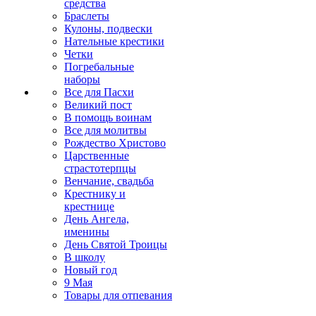
средства
Браслеты
Кулоны, подвески
Нательные крестики
Четки
Погребальные
наборы
Все для Пасхи
Великий пост
В помощь воинам
Все для молитвы
Рождество Христово
Царственные
страстотерпцы
Венчание, свадьба
Крестнику и
крестнице
День Ангела,
именины
День Святой Троицы
В школу
Новый год
9 Мая
Товары для отпевания