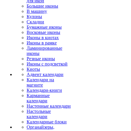
для икон
Большие иконы
В машину
Кулоны
Складни
Бумажные иконы
Восковые иконы
Иконы в киотах
Иконы в рамке
Ламинированные
иконы
Резные иконы
Иконы с подсветкой
Киоты
Адвент календари
Календари на
магните
Календари-книги
Карманные
календари
Настенные календари
Настольные
календари
Календарные блоки
Органайзеры,