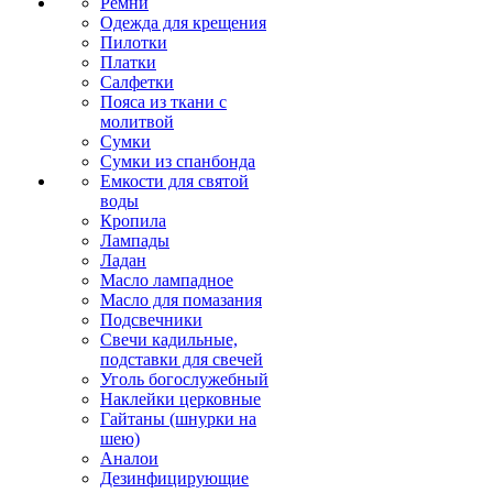
Ремни
Одежда для крещения
Пилотки
Платки
Салфетки
Пояса из ткани с
молитвой
Сумки
Сумки из спанбонда
Емкости для святой
воды
Кропила
Лампады
Ладан
Масло лампадное
Масло для помазания
Подсвечники
Свечи кадильные,
подставки для свечей
Уголь богослужебный
Наклейки церковные
Гайтаны (шнурки на
шею)
Аналои
Дезинфицирующие