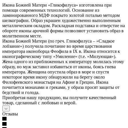
Икона Божией Матери «Гликофилуса» изготовлена при
помощи современных технологий. Основание из
ламинированного МДФ покрыто золотой поталью методом
шелкографии. Образ украшен художественно выполненным
металлическим окладом. Раскладная подставка и отверстие на
обороте иконы арочной формы позволяют установить образ в
молитвенном месте.
Икона Божией Матери (по греч. Гликофилуса – «Сладкое
лобзание») получила почитание во время царствования
императора иконоборца Феофила в IX в. Икона относится к
иконографическому типу «Умиление» (т.е. «Милующая»).
Жена одного из приближенных к императору молилась этому
образу, но муж заставил избавиться от иконы, боясь гнева
императора. Женщина опустила образ в море и спустя
некоторое время икону обнаружили на берегу около
Филофеевского монастыря на Афоне в Греции. Икона
почитается монахами и греками, у образа просят защиты от
бедствий и голода.
Приобретая нашу продукцию, вы получите качественный
товар, сделанный с любовью и верой.
Отзывы