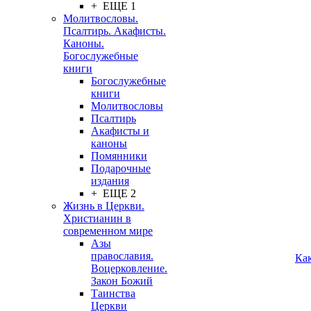
+ ЕЩЕ 1
Молитвословы.
Псалтирь. Акафисты.
Каноны.
Богослужебные
книги
Богослужебные
книги
Молитвословы
Псалтирь
Акафисты и
каноны
Помянники
Подарочные
издания
+ ЕЩЕ 2
Жизнь в Церкви.
Христианин в
современном мире
Азы
православия.
Ка
Воцерковление.
Закон Божий
Таинства
Церкви