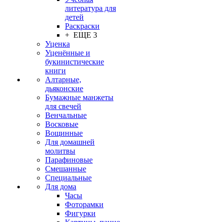
литература для
детей
Раскраски
+ ЕЩЕ 3
Уценка
Уценённые и
букинистические
книги
Алтарные,
дьяконские
Бумажные манжеты
для свечей
Венчальные
Восковые
Вощинные
Для домашней
молитвы
Парафиновые
Смешанные
Специальные
Для дома
Часы
Фоторамки
Фигурки