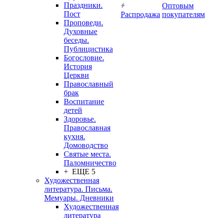
Праздники.
Оптовым
Пост
Распродажа
покупателям
Проповеди.
Духовные
беседы.
Публицистика
Богословие.
История
Церкви
Православный
брак
Воспитание
детей
Здоровье.
Православная
кухня.
Домоводство
Святые места.
Паломничество
+ ЕЩЕ 5
Художественная
литература. Письма.
Мемуары. Дневники
Художественная
литература