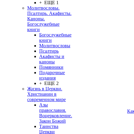
+ ЕЩЕ 1
Молитвословы.
Псалтирь. Акафисты.
Каноны.
Богослужебные
книги
Богослужебные
книги
Молитвословы
Псалтирь
Акафисты и
каноны
Помянники
Подарочные
издания
+ ЕЩЕ 2
Жизнь в Церкви.
Христианин в
современном мире
Азы
православия.
Ка
Воцерковление.
Закон Божий
Таинства
Церкви