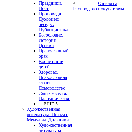
Праздники.
Оптовым
Пост
Распродажа
покупателям
Проповеди.
Духовные
беседы.
Публицистика
Богословие.
История
Церкви
Православный
брак
Воспитание
детей
Здоровье.
Православная
кухня.
Домоводство
Святые места.
Паломничество
+ ЕЩЕ 5
Художественная
литература. Письма.
Мемуары. Дневники
Художественная
литература