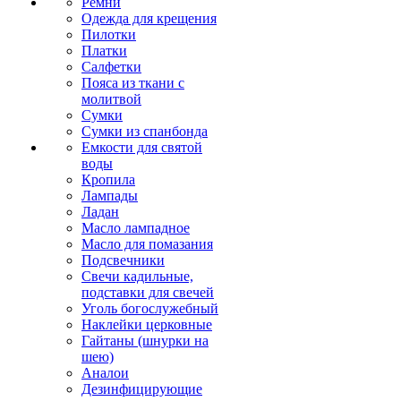
Ремни
Одежда для крещения
Пилотки
Платки
Салфетки
Пояса из ткани с
молитвой
Сумки
Сумки из спанбонда
Емкости для святой
воды
Кропила
Лампады
Ладан
Масло лампадное
Масло для помазания
Подсвечники
Свечи кадильные,
подставки для свечей
Уголь богослужебный
Наклейки церковные
Гайтаны (шнурки на
шею)
Аналои
Дезинфицирующие