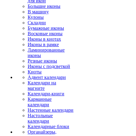
для икон
Большие иконы
В машину
Кулоны
Складни
Бумажные иконы
Восковые иконы
Иконы в киотах
Иконы в рамке
Ламинированные
иконы
Резные иконы
Иконы с подсветкой
Киоты
Адвент календари
Календари на
магните
Календари-книги
Карманные
календари
Настенные календари
Настольные
календари
Календарные блоки
Органайзеры,