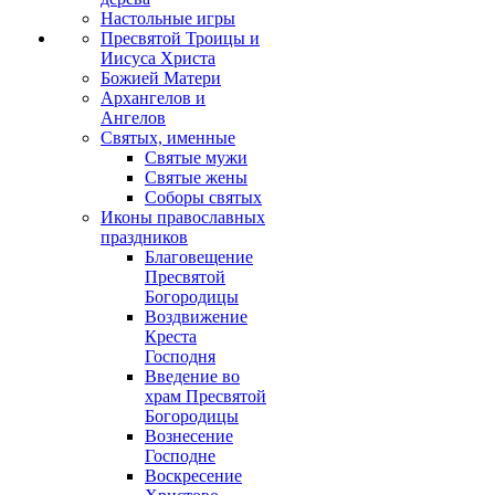
Настольные игры
Пресвятой Троицы и
Иисуса Христа
Божией Матери
Архангелов и
Ангелов
Святых, именные
Святые мужи
Святые жены
Соборы святых
Иконы православных
праздников
Благовещение
Пресвятой
Богородицы
Воздвижение
Креста
Господня
Введение во
храм Пресвятой
Богородицы
Вознесение
Господне
Воскресение