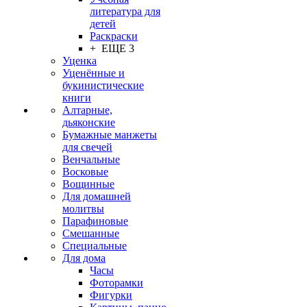
литература для
детей
Раскраски
+ ЕЩЕ 3
Уценка
Уценённые и
букинистические
книги
Алтарные,
дьяконские
Бумажные манжеты
для свечей
Венчальные
Восковые
Вощинные
Для домашней
молитвы
Парафиновые
Смешанные
Специальные
Для дома
Часы
Фоторамки
Фигурки