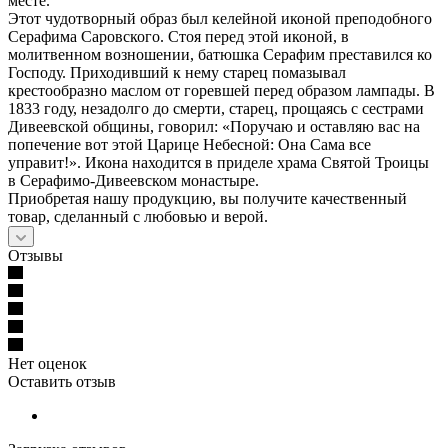
месте.
Этот чудотворный образ был келейной иконой преподобного
Серафима Саровского. Стоя перед этой иконой, в
молитвенном возношении, батюшка Серафим преставился ко
Господу. Приходивший к нему старец помазывал
крестообразно маслом от горевшей перед образом лампады. В
1833 году, незадолго до смерти, старец, прощаясь с сестрами
Дивеевской общины, говорил: «Поручаю и оставляю вас на
попечение вот этой Царице Небесной: Она Сама все
управит!». Икона находится в приделе храма Святой Троицы
в Серафимо-Дивеевском монастыре.
Приобретая нашу продукцию, вы получите качественный
товар, сделанный с любовью и верой.
Отзывы
Нет оценок
Оставить отзыв