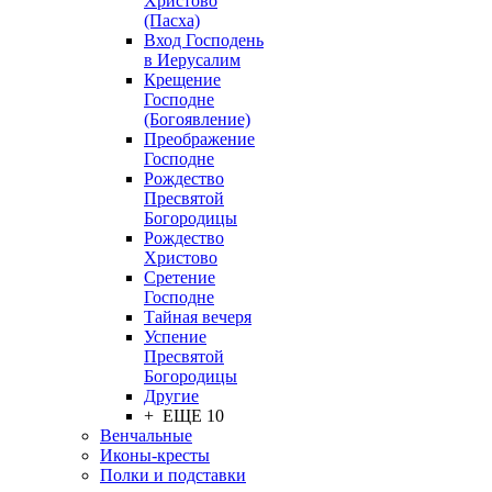
Христово
(Пасха)
Вход Господень
в Иерусалим
Крещение
Господне
(Богоявление)
Преображение
Господне
Рождество
Пресвятой
Богородицы
Рождество
Христово
Сретение
Господне
Тайная вечеря
Успение
Пресвятой
Богородицы
Другие
+ ЕЩЕ 10
Венчальные
Иконы-кресты
Полки и подставки