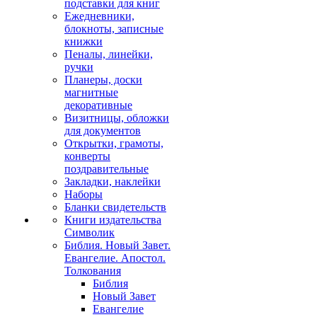
подставки для книг
Ежедневники,
блокноты, записные
книжки
Пеналы, линейки,
ручки
Планеры, доски
магнитные
декоративные
Визитницы, обложки
для документов
Открытки, грамоты,
конверты
поздравительные
Закладки, наклейки
Наборы
Бланки свидетельств
Книги издательства
Символик
Библия. Новый Завет.
Евангелие. Апостол.
Толкования
Библия
Новый Завет
Евангелие