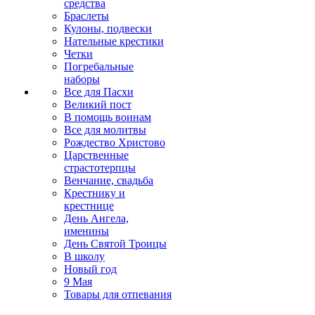
средства
Браслеты
Кулоны, подвески
Нательные крестики
Четки
Погребальные
наборы
Все для Пасхи
Великий пост
В помощь воинам
Все для молитвы
Рождество Христово
Царственные
страстотерпцы
Венчание, свадьба
Крестнику и
крестнице
День Ангела,
именины
День Святой Троицы
В школу
Новый год
9 Мая
Товары для отпевания