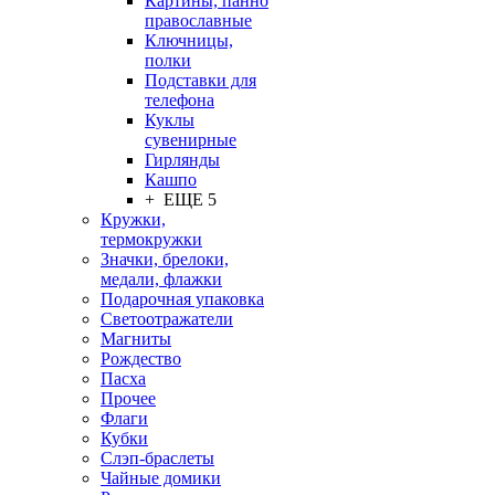
Картины, панно
православные
Ключницы,
полки
Подставки для
телефона
Куклы
сувенирные
Гирлянды
Кашпо
+ ЕЩЕ 5
Кружки,
термокружки
Значки, брелоки,
медали, флажки
Подарочная упаковка
Светоотражатели
Магниты
Рождество
Пасха
Прочее
Флаги
Кубки
Слэп-браслеты
Чайные домики