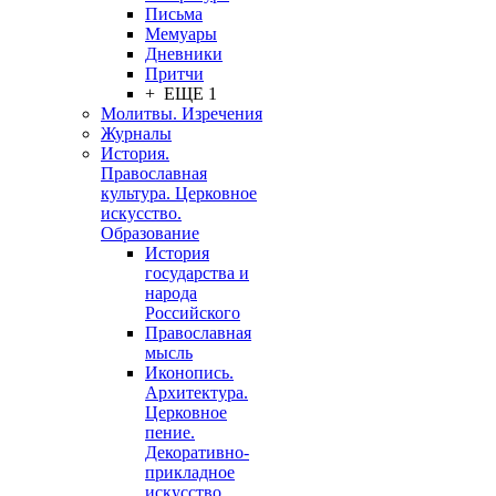
Письма
Мемуары
Дневники
Притчи
+ ЕЩЕ 1
Молитвы. Изречения
Журналы
История.
Православная
культура. Церковное
искусство.
Образование
История
государства и
народа
Российского
Православная
мысль
Иконопись.
Архитектура.
Церковное
пение.
Декоративно-
прикладное
искусство