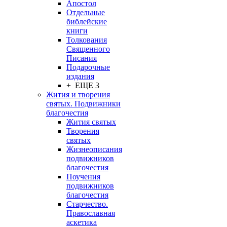
Апостол
Отдельные
библейские
книги
Толкования
Священного
Писания
Подарочные
издания
+ ЕЩЕ 3
Жития и творения
святых. Подвижники
благочестия
Жития святых
Творения
святых
Жизнеописания
подвижников
благочестия
Поучения
подвижников
благочестия
Старчество.
Православная
аскетика