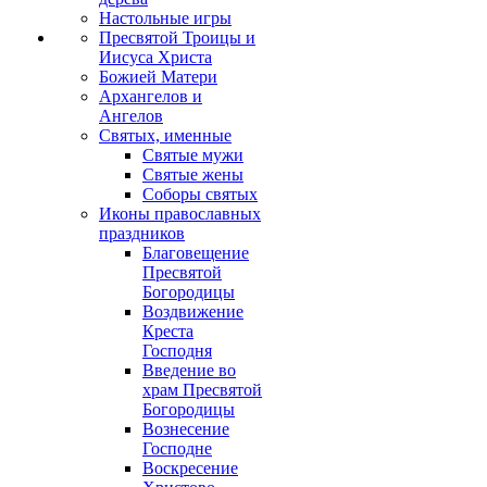
Настольные игры
Пресвятой Троицы и
Иисуса Христа
Божией Матери
Архангелов и
Ангелов
Святых, именные
Святые мужи
Святые жены
Соборы святых
Иконы православных
праздников
Благовещение
Пресвятой
Богородицы
Воздвижение
Креста
Господня
Введение во
храм Пресвятой
Богородицы
Вознесение
Господне
Воскресение