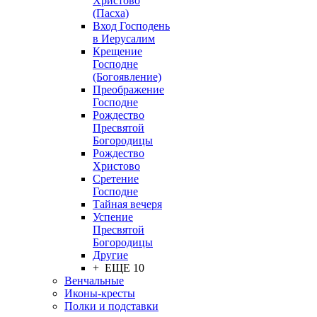
Христово
(Пасха)
Вход Господень
в Иерусалим
Крещение
Господне
(Богоявление)
Преображение
Господне
Рождество
Пресвятой
Богородицы
Рождество
Христово
Сретение
Господне
Тайная вечеря
Успение
Пресвятой
Богородицы
Другие
+ ЕЩЕ 10
Венчальные
Иконы-кресты
Полки и подставки