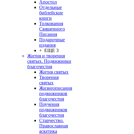
Апостол
Отдельные
библейские
книги
Толкования
Священного
Писания
Подарочные
издания
+ ЕЩЕ 3
Жития и творения
святых. Подвижники
благочестия
Жития святых
Творения
святых
Жизнеописания
подвижников
благочестия
Поучения
подвижников
благочестия
Старчество.
Православная
аскетика