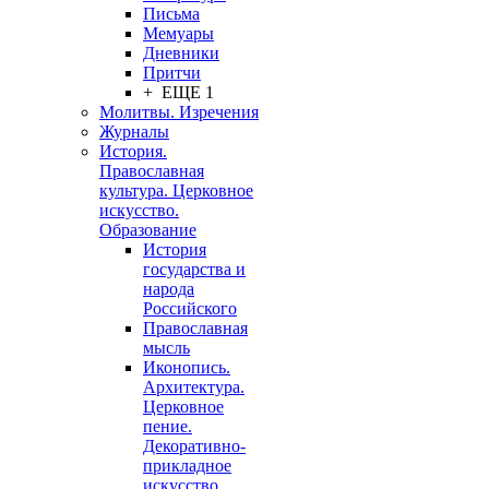
Письма
Мемуары
Дневники
Притчи
+ ЕЩЕ 1
Молитвы. Изречения
Журналы
История.
Православная
культура. Церковное
искусство.
Образование
История
государства и
народа
Российского
Православная
мысль
Иконопись.
Архитектура.
Церковное
пение.
Декоративно-
прикладное
искусство