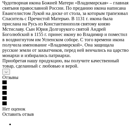
Чудотворная икона Божией Матери «Владимирская» – главная
святыня православной России. По преданию икона написана
Евангелистом Лукой на доске от стола, за которым трапезовал
Спаситель с Пречистой Матерью. В 1131 г. икона была
прислана на Русь из Константинополя святому князю
Мстиславу. Сын Юрия Долгорукого святой Андрей
Боголюбский в 1155 г. принес икону во Владимир и поместил
в воздвигнутом им Успенском соборе. С того времени икона
получила именование «Владимирской». Она защищала
русские земли от захватчиков, перед ней венчались на царство
монархи и избирались патриархи.
Приобретая нашу продукцию, вы получите качественный
товар, сделанный с любовью и верой.
Отзывы
Нет оценок
Оставить отзыв