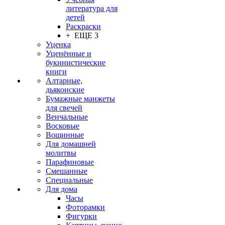
литература для
детей
Раскраски
+ ЕЩЕ 3
Уценка
Уценённые и
букинистические
книги
Алтарные,
дьяконские
Бумажные манжеты
для свечей
Венчальные
Восковые
Вощинные
Для домашней
молитвы
Парафиновые
Смешанные
Специальные
Для дома
Часы
Фоторамки
Фигурки