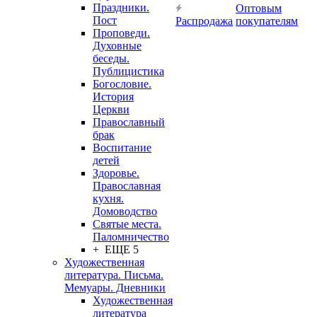
Праздники.
Оптовым
Пост
Распродажа
покупателям
Проповеди.
Духовные
беседы.
Публицистика
Богословие.
История
Церкви
Православный
брак
Воспитание
детей
Здоровье.
Православная
кухня.
Домоводство
Святые места.
Паломничество
+ ЕЩЕ 5
Художественная
литература. Письма.
Мемуары. Дневники
Художественная
литература