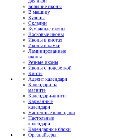
для икон
Большие иконы
В машину
Кулоны
Складни
Бумажные иконы
Восковые иконы
Иконы в киотах
Иконы в рамке
Ламинированные
иконы
Резные иконы
Иконы с подсветкой
Киоты
Адвент календари
Календари на
магните
Календари-книги
Карманные
календари
Настенные календари
Настольные
календари
Календарные блоки
Органайзеры,