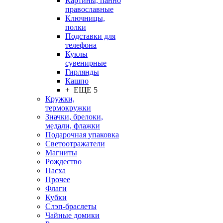
Картины, панно
православные
Ключницы,
полки
Подставки для
телефона
Куклы
сувенирные
Гирлянды
Кашпо
+ ЕЩЕ 5
Кружки,
термокружки
Значки, брелоки,
медали, флажки
Подарочная упаковка
Светоотражатели
Магниты
Рождество
Пасха
Прочее
Флаги
Кубки
Слэп-браслеты
Чайные домики