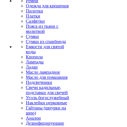
Ремни
Одежда для крещения
Пилотки
Платки
Салфетки
Пояса из ткани с
молитвой
Сумки
Сумки из спанбонда
Емкости для святой
воды
Кропила
Лампады
Ладан
Масло лампадное
Масло для помазания
Подсвечники
Свечи кадильные,
подставки для свечей
Уголь богослужебный
Наклейки церковные
Гайтаны (шнурки на
шею)
Аналои
Дезинфицирующие