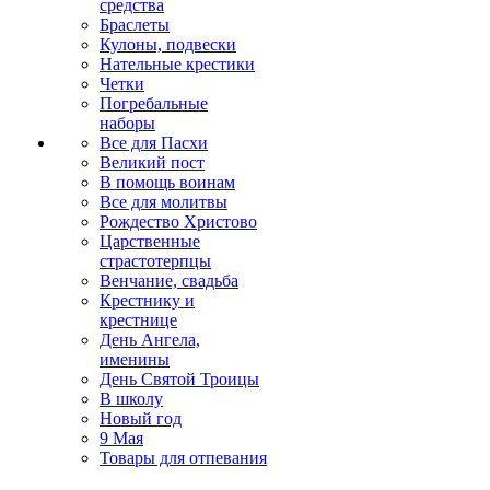
средства
Браслеты
Кулоны, подвески
Нательные крестики
Четки
Погребальные
наборы
Все для Пасхи
Великий пост
В помощь воинам
Все для молитвы
Рождество Христово
Царственные
страстотерпцы
Венчание, свадьба
Крестнику и
крестнице
День Ангела,
именины
День Святой Троицы
В школу
Новый год
9 Мая
Товары для отпевания