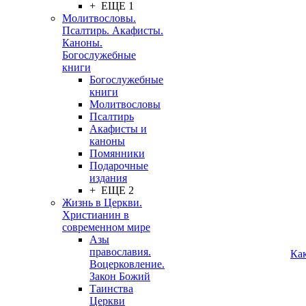
+ ЕЩЕ 1
Молитвословы.
Псалтирь. Акафисты.
Каноны.
Богослужебные
книги
Богослужебные
книги
Молитвословы
Псалтирь
Акафисты и
каноны
Помянники
Подарочные
издания
+ ЕЩЕ 2
Жизнь в Церкви.
Христианин в
современном мире
Азы
православия.
Ка
Воцерковление.
Закон Божий
Таинства
Церкви