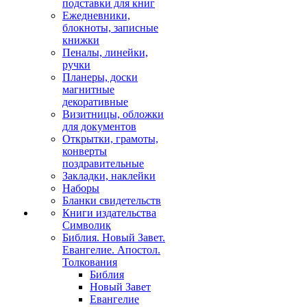
подставки для книг
Ежедневники,
блокноты, записные
книжки
Пеналы, линейки,
ручки
Планеры, доски
магнитные
декоративные
Визитницы, обложки
для документов
Открытки, грамоты,
конверты
поздравительные
Закладки, наклейки
Наборы
Бланки свидетельств
Книги издательства
Символик
Библия. Новый Завет.
Евангелие. Апостол.
Толкования
Библия
Новый Завет
Евангелие