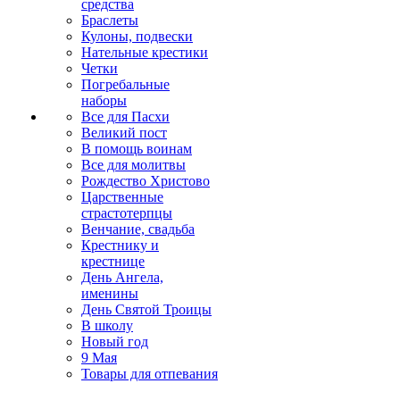
средства
Браслеты
Кулоны, подвески
Нательные крестики
Четки
Погребальные
наборы
Все для Пасхи
Великий пост
В помощь воинам
Все для молитвы
Рождество Христово
Царственные
страстотерпцы
Венчание, свадьба
Крестнику и
крестнице
День Ангела,
именины
День Святой Троицы
В школу
Новый год
9 Мая
Товары для отпевания