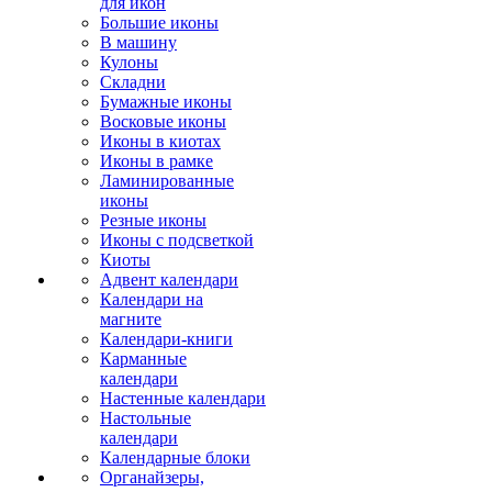
для икон
Большие иконы
В машину
Кулоны
Складни
Бумажные иконы
Восковые иконы
Иконы в киотах
Иконы в рамке
Ламинированные
иконы
Резные иконы
Иконы с подсветкой
Киоты
Адвент календари
Календари на
магните
Календари-книги
Карманные
календари
Настенные календари
Настольные
календари
Календарные блоки
Органайзеры,