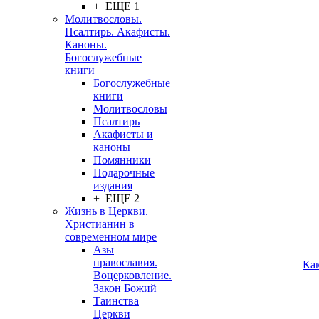
+ ЕЩЕ 1
Молитвословы.
Псалтирь. Акафисты.
Каноны.
Богослужебные
книги
Богослужебные
книги
Молитвословы
Псалтирь
Акафисты и
каноны
Помянники
Подарочные
издания
+ ЕЩЕ 2
Жизнь в Церкви.
Христианин в
современном мире
Азы
православия.
Ка
Воцерковление.
Закон Божий
Таинства
Церкви