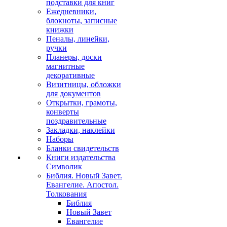
подставки для книг
Ежедневники,
блокноты, записные
книжки
Пеналы, линейки,
ручки
Планеры, доски
магнитные
декоративные
Визитницы, обложки
для документов
Открытки, грамоты,
конверты
поздравительные
Закладки, наклейки
Наборы
Бланки свидетельств
Книги издательства
Символик
Библия. Новый Завет.
Евангелие. Апостол.
Толкования
Библия
Новый Завет
Евангелие