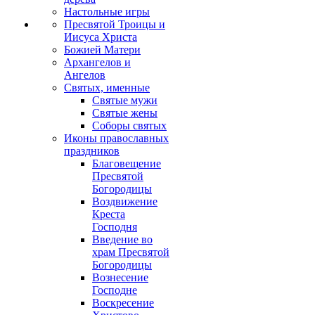
Настольные игры
Пресвятой Троицы и
Иисуса Христа
Божией Матери
Архангелов и
Ангелов
Святых, именные
Святые мужи
Святые жены
Соборы святых
Иконы православных
праздников
Благовещение
Пресвятой
Богородицы
Воздвижение
Креста
Господня
Введение во
храм Пресвятой
Богородицы
Вознесение
Господне
Воскресение