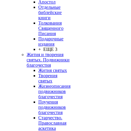
Апостол
Отдельные
библейские
книги
Толкования
Священного
Писания
Подарочные
издания
+ ЕЩЕ 3
Жития и творения
святых. Подвижники
благочестия
Жития святых
Творения
святых
Жизнеописания
подвижников
благочестия
Поучения
подвижников
благочестия
Старчество.
Православная
аскетика