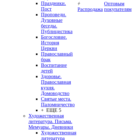
Праздники.
Оптовым
Пост
Распродажа
покупателям
Проповеди.
Духовные
беседы.
Публицистика
Богословие.
История
Церкви
Православный
брак
Воспитание
детей
Здоровье.
Православная
кухня.
Домоводство
Святые места.
Паломничество
+ ЕЩЕ 5
Художественная
литература. Письма.
Мемуары. Дневники
Художественная
литература