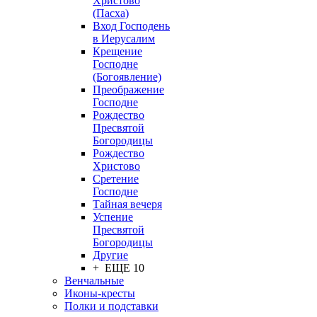
Христово
(Пасха)
Вход Господень
в Иерусалим
Крещение
Господне
(Богоявление)
Преображение
Господне
Рождество
Пресвятой
Богородицы
Рождество
Христово
Сретение
Господне
Тайная вечеря
Успение
Пресвятой
Богородицы
Другие
+ ЕЩЕ 10
Венчальные
Иконы-кресты
Полки и подставки