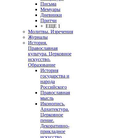
Письма
Мемуары
Дневники
Притчи
+ ЕЩЕ 1
Молитвы. Изречения
Журналы
История.
Православная
культура. Церковное
искусство.
Образование
История
государства и
народа
Российского
Православная
мысль
Иконопись.
Архитектура.
Церковное
пение.
Декоративно-
прикладное
искусство