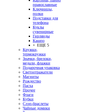
Картины, панно
православные
Ключницы,
полки
Подставки для
телефона
Куклы
сувенирные
Гирлянды
Кашпо
+ ЕЩЕ 5
Кружки,
термокружки
Значки, брелоки,
медали, флажки
Подарочная упаковка
Светоотражатели
Магниты
Рождество
Пасха
Прочее
Флаги
Кубки
Слэп-браслеты
Чайные домики