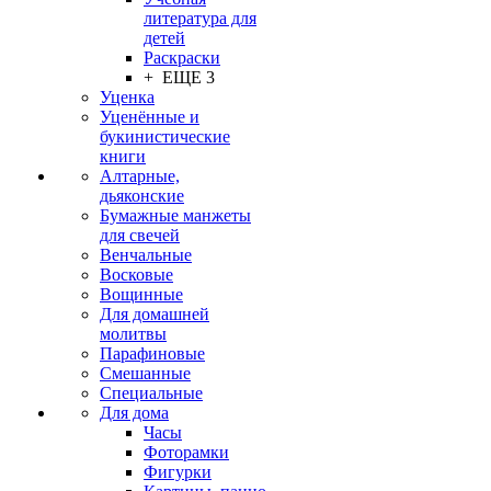
литература для
детей
Раскраски
+ ЕЩЕ 3
Уценка
Уценённые и
букинистические
книги
Алтарные,
дьяконские
Бумажные манжеты
для свечей
Венчальные
Восковые
Вощинные
Для домашней
молитвы
Парафиновые
Смешанные
Специальные
Для дома
Часы
Фоторамки
Фигурки