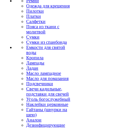
Ремни
Одежда для крещения
Пилотки
Платки
Салфетки
Пояса из ткани с
молитвой
Сумки
Сумки из спанбонда
Емкости для святой
воды
Кропила
Лампады
Ладан
Масло лампадное
Масло для помазания
Подсвечники
Свечи кадильные,
подставки для свечей
Уголь богослужебный
Наклейки церковные
Гайтаны (шнурки на
шею)
Аналои
Дезинфицирующие