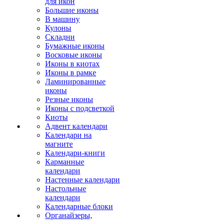
для икон
Большие иконы
В машину
Кулоны
Складни
Бумажные иконы
Восковые иконы
Иконы в киотах
Иконы в рамке
Ламинированные
иконы
Резные иконы
Иконы с подсветкой
Киоты
Адвент календари
Календари на
магните
Календари-книги
Карманные
календари
Настенные календари
Настольные
календари
Календарные блоки
Органайзеры,