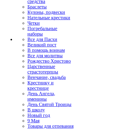
средства
Браслеты
Кулоны, подвески
Нательные крестики
Четки
Погребальные
наборы
Все для Пасхи
Великий пост
В помощь воинам
Все для молитвы
Рождество Христово
Царственные
страстотерпцы
Венчание, свадьба
Крестнику и
крестнице
День Ангела,
именины
День Святой Троицы
В школу
Новый год
9 Мая
Товары для отпевания