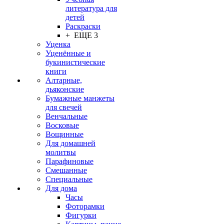
литература для
детей
Раскраски
+ ЕЩЕ 3
Уценка
Уценённые и
букинистические
книги
Алтарные,
дьяконские
Бумажные манжеты
для свечей
Венчальные
Восковые
Вощинные
Для домашней
молитвы
Парафиновые
Смешанные
Специальные
Для дома
Часы
Фоторамки
Фигурки