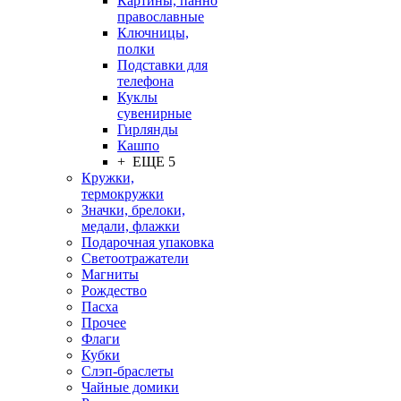
Картины, панно
православные
Ключницы,
полки
Подставки для
телефона
Куклы
сувенирные
Гирлянды
Кашпо
+ ЕЩЕ 5
Кружки,
термокружки
Значки, брелоки,
медали, флажки
Подарочная упаковка
Светоотражатели
Магниты
Рождество
Пасха
Прочее
Флаги
Кубки
Слэп-браслеты
Чайные домики