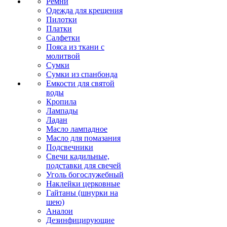
Ремни
Одежда для крещения
Пилотки
Платки
Салфетки
Пояса из ткани с
молитвой
Сумки
Сумки из спанбонда
Емкости для святой
воды
Кропила
Лампады
Ладан
Масло лампадное
Масло для помазания
Подсвечники
Свечи кадильные,
подставки для свечей
Уголь богослужебный
Наклейки церковные
Гайтаны (шнурки на
шею)
Аналои
Дезинфицирующие