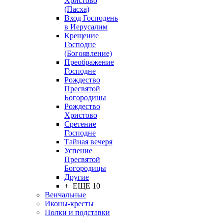
Христово
(Пасха)
Вход Господень
в Иерусалим
Крещение
Господне
(Богоявление)
Преображение
Господне
Рождество
Пресвятой
Богородицы
Рождество
Христово
Сретение
Господне
Тайная вечеря
Успение
Пресвятой
Богородицы
Другие
+ ЕЩЕ 10
Венчальные
Иконы-кресты
Полки и подставки