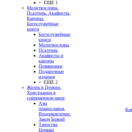
+ ЕЩЕ 1
Молитвословы.
Псалтирь. Акафисты.
Каноны.
Богослужебные
книги
Богослужебные
книги
Молитвословы
Псалтирь
Акафисты и
каноны
Помянники
Подарочные
издания
+ ЕЩЕ 2
Жизнь в Церкви.
Христианин в
современном мире
Азы
православия.
Ка
Воцерковление.
Закон Божий
Таинства
Церкви