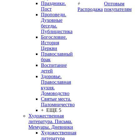
Праздники.
Оптовым
Пост
Распродажа
покупателям
Проповеди.
Духовные
беседы.
Публицистика
Богословие.
История
Церкви
Православный
брак
Воспитание
детей
Здоровье.
Православная
кухня.
Домоводство
Святые места.
Паломничество
+ ЕЩЕ 5
Художественная
литература. Письма.
Мемуары. Дневники
Художественная
литература