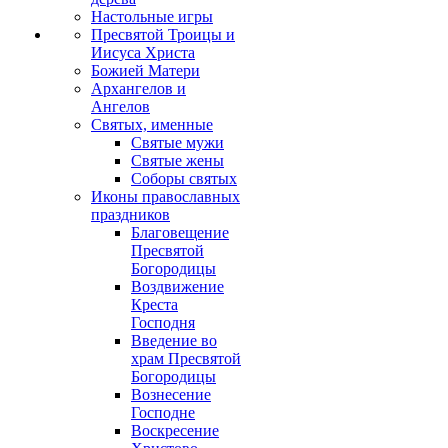
Настольные игры
Пресвятой Троицы и
Иисуса Христа
Божией Матери
Архангелов и
Ангелов
Святых, именные
Святые мужи
Святые жены
Соборы святых
Иконы православных
праздников
Благовещение
Пресвятой
Богородицы
Воздвижение
Креста
Господня
Введение во
храм Пресвятой
Богородицы
Вознесение
Господне
Воскресение