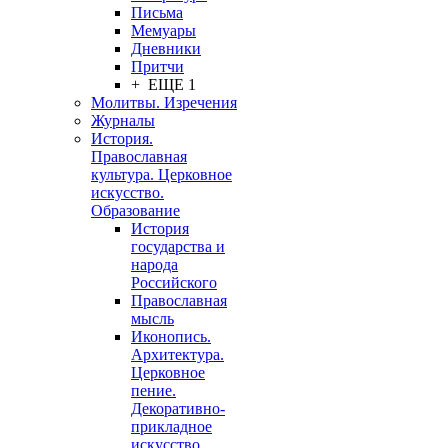
Письма
Мемуары
Дневники
Притчи
+ ЕЩЕ 1
Молитвы. Изречения
Журналы
История.
Православная
культура. Церковное
искусство.
Образование
История
государства и
народа
Российского
Православная
мысль
Иконопись.
Архитектура.
Церковное
пение.
Декоративно-
прикладное
искусство