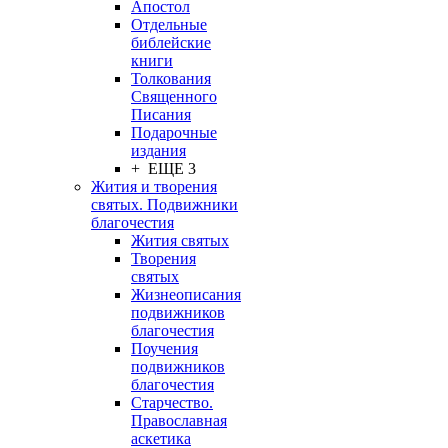
Апостол
Отдельные
библейские
книги
Толкования
Священного
Писания
Подарочные
издания
+ ЕЩЕ 3
Жития и творения
святых. Подвижники
благочестия
Жития святых
Творения
святых
Жизнеописания
подвижников
благочестия
Поучения
подвижников
благочестия
Старчество.
Православная
аскетика