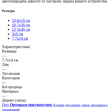
цветопередача зависит от настроек экрана вашего устройства.
Размеры
10,6х19 см
16,7х30 см
22,3х40 см
5х9 см
7,7х14 см
Характеристики
Размеры
—
7,7х14 см
Лик
—
Луганская
Категория
—
Богородица
Материал
—
Дерево (липа)
Опт
Оптовым покупателям
Условия для храмов, лавок, магазинов и
организаций