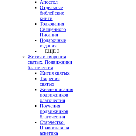
Апостол
Отдельные
библейские
книги
Толкования
Священного
Писания
Подарочные
издания
+ ЕЩЕ 3
Жития и творения
святых. Подвижники
благочестия
Жития святых
Творения
святых
Жизнеописания
подвижников
благочестия
Поучения
подвижников
благочестия
Старчество.
Православная
аскетика