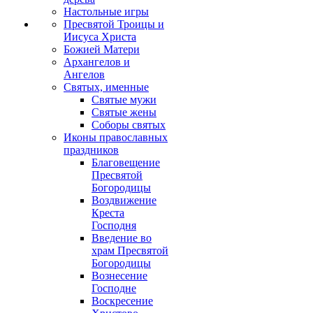
Настольные игры
Пресвятой Троицы и
Иисуса Христа
Божией Матери
Архангелов и
Ангелов
Святых, именные
Святые мужи
Святые жены
Соборы святых
Иконы православных
праздников
Благовещение
Пресвятой
Богородицы
Воздвижение
Креста
Господня
Введение во
храм Пресвятой
Богородицы
Вознесение
Господне
Воскресение