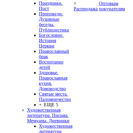
Праздники.
Оптовым
Пост
Распродажа
покупателям
Проповеди.
Духовные
беседы.
Публицистика
Богословие.
История
Церкви
Православный
брак
Воспитание
детей
Здоровье.
Православная
кухня.
Домоводство
Святые места.
Паломничество
+ ЕЩЕ 5
Художественная
литература. Письма.
Мемуары. Дневники
Художественная
литература