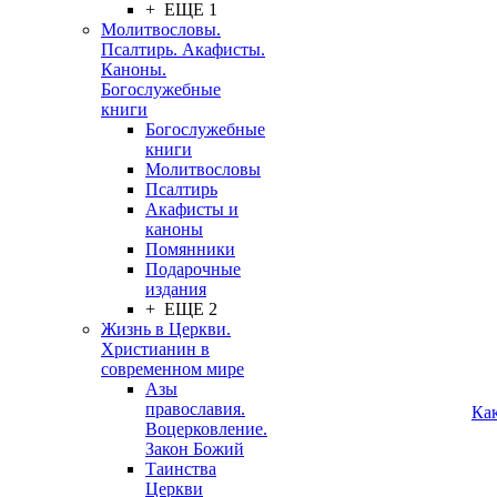
+ ЕЩЕ 1
Молитвословы.
Псалтирь. Акафисты.
Каноны.
Богослужебные
книги
Богослужебные
книги
Молитвословы
Псалтирь
Акафисты и
каноны
Помянники
Подарочные
издания
+ ЕЩЕ 2
Жизнь в Церкви.
Христианин в
современном мире
Азы
православия.
Ка
Воцерковление.
Закон Божий
Таинства
Церкви