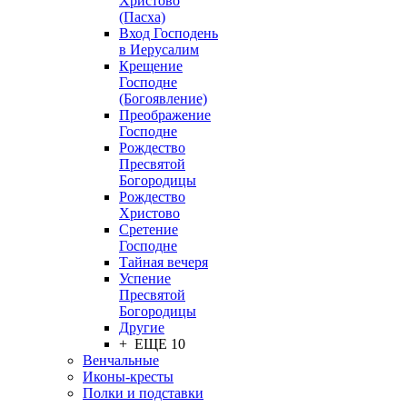
Христово
(Пасха)
Вход Господень
в Иерусалим
Крещение
Господне
(Богоявление)
Преображение
Господне
Рождество
Пресвятой
Богородицы
Рождество
Христово
Сретение
Господне
Тайная вечеря
Успение
Пресвятой
Богородицы
Другие
+ ЕЩЕ 10
Венчальные
Иконы-кресты
Полки и подставки