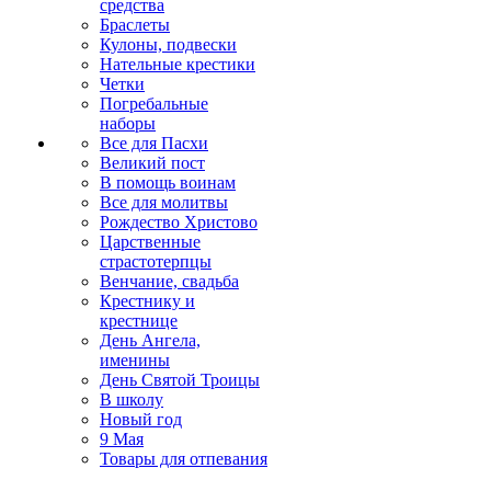
средства
Браслеты
Кулоны, подвески
Нательные крестики
Четки
Погребальные
наборы
Все для Пасхи
Великий пост
В помощь воинам
Все для молитвы
Рождество Христово
Царственные
страстотерпцы
Венчание, свадьба
Крестнику и
крестнице
День Ангела,
именины
День Святой Троицы
В школу
Новый год
9 Мая
Товары для отпевания