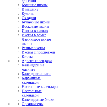
для икон
Большие иконы
В машину
Кулоны
Складни
Бумажные иконы
Восковые иконы
Иконы в киотах
Иконы в рамке
Ламинированные
иконы
Резные иконы
Иконы с подсветкой
Киоты
Адвент календари
Календари на
магните
Календари-книги
Карманные
календари
Настенные календари
Настольные
календари
Календарные блоки
Органайзеры,