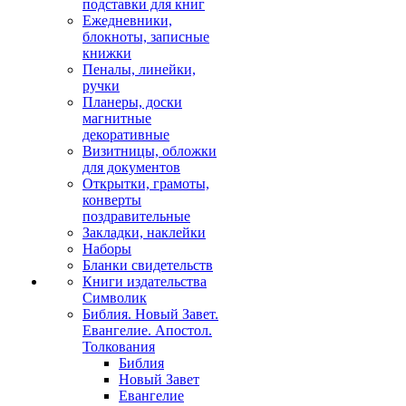
подставки для книг
Ежедневники,
блокноты, записные
книжки
Пеналы, линейки,
ручки
Планеры, доски
магнитные
декоративные
Визитницы, обложки
для документов
Открытки, грамоты,
конверты
поздравительные
Закладки, наклейки
Наборы
Бланки свидетельств
Книги издательства
Символик
Библия. Новый Завет.
Евангелие. Апостол.
Толкования
Библия
Новый Завет
Евангелие