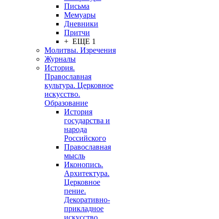
Письма
Мемуары
Дневники
Притчи
+ ЕЩЕ 1
Молитвы. Изречения
Журналы
История.
Православная
культура. Церковное
искусство.
Образование
История
государства и
народа
Российского
Православная
мысль
Иконопись.
Архитектура.
Церковное
пение.
Декоративно-
прикладное
искусство