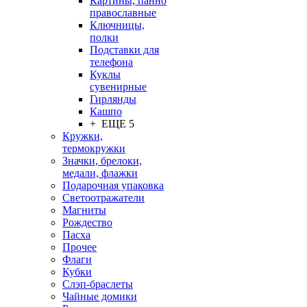
Картины, панно
православные
Ключницы,
полки
Подставки для
телефона
Куклы
сувенирные
Гирлянды
Кашпо
+ ЕЩЕ 5
Кружки,
термокружки
Значки, брелоки,
медали, флажки
Подарочная упаковка
Светоотражатели
Магниты
Рождество
Пасха
Прочее
Флаги
Кубки
Слэп-браслеты
Чайные домики