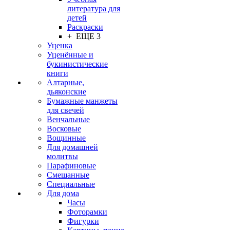
литература для
детей
Раскраски
+ ЕЩЕ 3
Уценка
Уценённые и
букинистические
книги
Алтарные,
дьяконские
Бумажные манжеты
для свечей
Венчальные
Восковые
Вощинные
Для домашней
молитвы
Парафиновые
Смешанные
Специальные
Для дома
Часы
Фоторамки
Фигурки