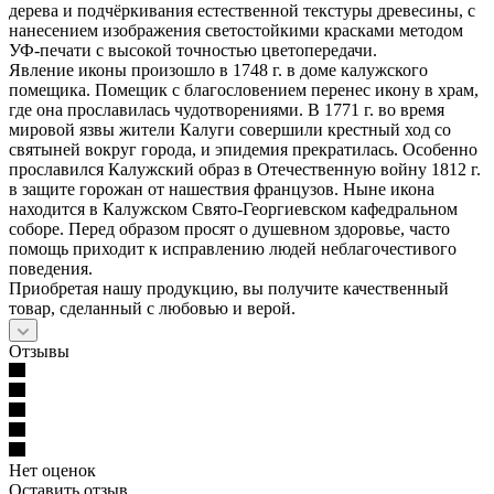
дерева и подчёркивания естественной текстуры древесины, с
нанесением изображения светостойкими красками методом
УФ-печати с высокой точностью цветопередачи.
Явление иконы произошло в 1748 г. в доме калужского
помещика. Помещик с благословением перенес икону в храм,
где она прославилась чудотворениями. В 1771 г. во время
мировой язвы жители Калуги совершили крестный ход со
святыней вокруг города, и эпидемия прекратилась. Особенно
прославился Калужский образ в Отечественную войну 1812 г.
в защите горожан от нашествия французов. Ныне икона
находится в Калужском Свято-Георгиевском кафедральном
соборе. Перед образом просят о душевном здоровье, часто
помощь приходит к исправлению людей неблагочестивого
поведения.
Приобретая нашу продукцию, вы получите качественный
товар, сделанный с любовью и верой.
Отзывы
Нет оценок
Оставить отзыв