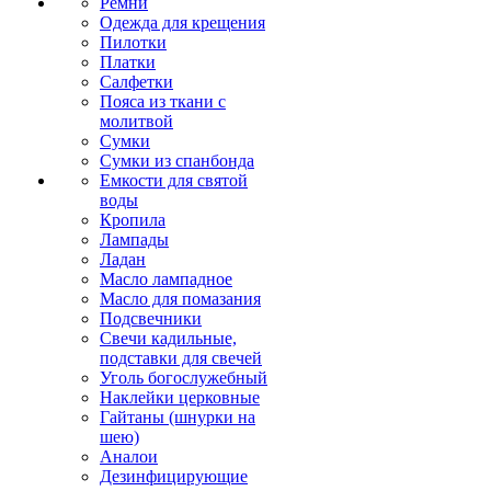
Ремни
Одежда для крещения
Пилотки
Платки
Салфетки
Пояса из ткани с
молитвой
Сумки
Сумки из спанбонда
Емкости для святой
воды
Кропила
Лампады
Ладан
Масло лампадное
Масло для помазания
Подсвечники
Свечи кадильные,
подставки для свечей
Уголь богослужебный
Наклейки церковные
Гайтаны (шнурки на
шею)
Аналои
Дезинфицирующие