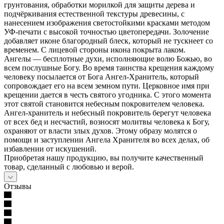
грунтования, обработки морилкой для защиты дерева и
подчёркивания естественной текстуры древесины, с
нанесением изображения светостойкими красками методом
УФ-печати с высокой точностью цветопередачи. Золочение
добавляет иконе благородный блеск, который не тускнеет со
временем. С лицевой стороны икона покрыта лаком.
Ангелы — бесплотные духи, исполняющие волю Божью, во
всем послушные Богу. Во время таинства крещения каждому
человеку посылается от Бога Ангел-Хранитель, который
сопровождает его на всем земном пути. Церковное имя при
крещении дается в честь святого угодника. С этого момента
этот святой становится небесным покровителем человека.
Ангел-хранитель и небесный покровитель берегут человека
от всех бед и несчастий, возносят молитвы человека к Богу,
охраняют от власти злых духов. Этому образу молятся о
помощи и заступлении Ангела Хранителя во всех делах, об
избавлении от искушений.
Приобретая нашу продукцию, вы получите качественный
товар, сделанный с любовью и верой.
Отзывы