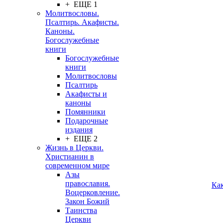
+ ЕЩЕ 1
Молитвословы.
Псалтирь. Акафисты.
Каноны.
Богослужебные
книги
Богослужебные
книги
Молитвословы
Псалтирь
Акафисты и
каноны
Помянники
Подарочные
издания
+ ЕЩЕ 2
Жизнь в Церкви.
Христианин в
современном мире
Азы
православия.
Ка
Воцерковление.
Закон Божий
Таинства
Церкви