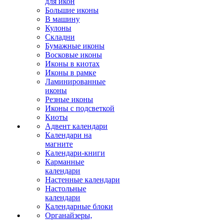
для икон
Большие иконы
В машину
Кулоны
Складни
Бумажные иконы
Восковые иконы
Иконы в киотах
Иконы в рамке
Ламинированные
иконы
Резные иконы
Иконы с подсветкой
Киоты
Адвент календари
Календари на
магните
Календари-книги
Карманные
календари
Настенные календари
Настольные
календари
Календарные блоки
Органайзеры,