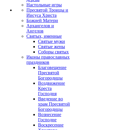
Настольные игры
Пресвятой Троицы и
Иисуса Христа
Божией Матери
Архангелов и
Ангелов
Святых, именные
Святые мужи
Святые жены
Соборы святых
Иконы православных
праздников
Благовещение
Пресвятой
Богородицы
Воздвижение
Креста
Господня
Введение во
храм Пресвятой
Богородицы
Вознесение
Господне
Воскресение