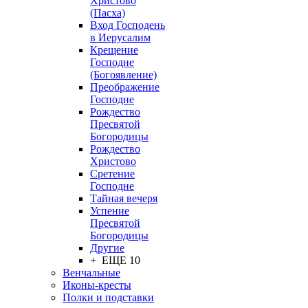
Христово
(Пасха)
Вход Господень
в Иерусалим
Крещение
Господне
(Богоявление)
Преображение
Господне
Рождество
Пресвятой
Богородицы
Рождество
Христово
Сретение
Господне
Тайная вечеря
Успение
Пресвятой
Богородицы
Другие
+ ЕЩЕ 10
Венчальные
Иконы-кресты
Полки и подставки