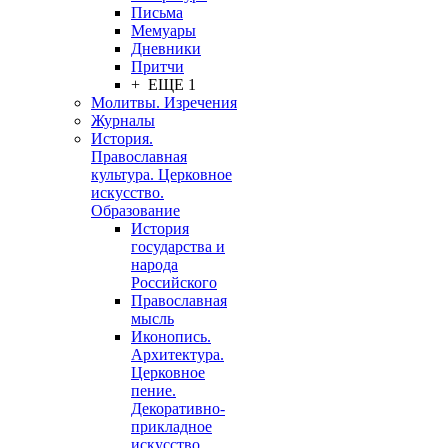
Письма
Мемуары
Дневники
Притчи
+ ЕЩЕ 1
Молитвы. Изречения
Журналы
История.
Православная
культура. Церковное
искусство.
Образование
История
государства и
народа
Российского
Православная
мысль
Иконопись.
Архитектура.
Церковное
пение.
Декоративно-
прикладное
искусство