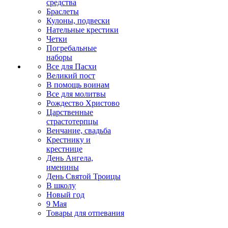
средства
Браслеты
Кулоны, подвески
Нательные крестики
Четки
Погребальные
наборы
Все для Пасхи
Великий пост
В помощь воинам
Все для молитвы
Рождество Христово
Царственные
страстотерпцы
Венчание, свадьба
Крестнику и
крестнице
День Ангела,
именины
День Святой Троицы
В школу
Новый год
9 Мая
Товары для отпевания