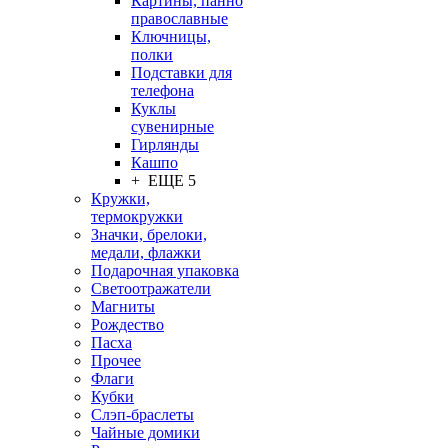
Картины, панно
православные
Ключницы,
полки
Подставки для
телефона
Куклы
сувенирные
Гирлянды
Кашпо
+ ЕЩЕ 5
Кружки,
термокружки
Значки, брелоки,
медали, флажки
Подарочная упаковка
Светоотражатели
Магниты
Рождество
Пасха
Прочее
Флаги
Кубки
Слэп-браслеты
Чайные домики