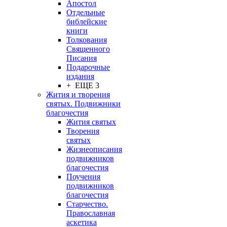
Апостол
Отдельные
библейские
книги
Толкования
Священного
Писания
Подарочные
издания
+ ЕЩЕ 3
Жития и творения
святых. Подвижники
благочестия
Жития святых
Творения
святых
Жизнеописания
подвижников
благочестия
Поучения
подвижников
благочестия
Старчество.
Православная
аскетика