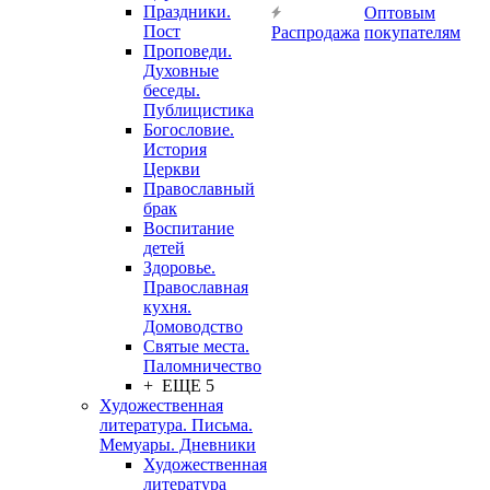
Праздники.
Оптовым
Пост
Распродажа
покупателям
Проповеди.
Духовные
беседы.
Публицистика
Богословие.
История
Церкви
Православный
брак
Воспитание
детей
Здоровье.
Православная
кухня.
Домоводство
Святые места.
Паломничество
+ ЕЩЕ 5
Художественная
литература. Письма.
Мемуары. Дневники
Художественная
литература