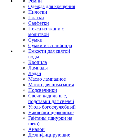
Ремни
Одежда для крещения
Пилотки
Платки
Салфетки
Пояса из ткани с
молитвой
Сумки
Сумки из спанбонда
Емкости для святой
воды
Кропила
Лампады
Ладан
Масло лампадное
Масло для помазания
Подсвечники
Свечи кадильные,
подставки для свечей
Уголь богослужебный
Наклейки церковные
Гайтаны (шнурки на
шею)
Аналои
Дезинфицирующие