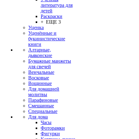
литература для
детей
Раскраски
+ ЕЩЕ 3
Уценка
Уценённые и
букинистические
книги
Алтарные,
дьяконские
Бумажные манжеты
для свечей
Венчальные
Восковые
Вощинные
Для домашней
молитвы
Парафиновые
Смешанные
Специальные
Для дома
Часы
Фоторамки
Фигурки