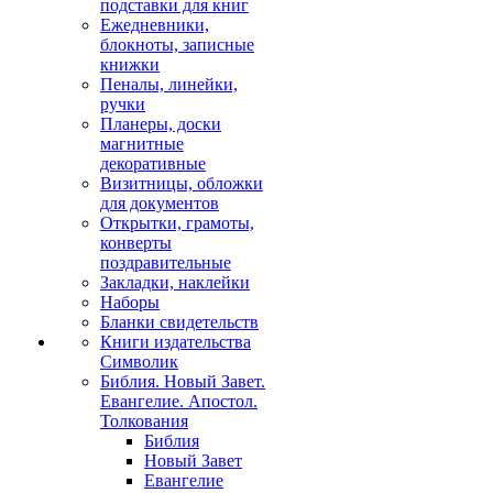
подставки для книг
Ежедневники,
блокноты, записные
книжки
Пеналы, линейки,
ручки
Планеры, доски
магнитные
декоративные
Визитницы, обложки
для документов
Открытки, грамоты,
конверты
поздравительные
Закладки, наклейки
Наборы
Бланки свидетельств
Книги издательства
Символик
Библия. Новый Завет.
Евангелие. Апостол.
Толкования
Библия
Новый Завет
Евангелие