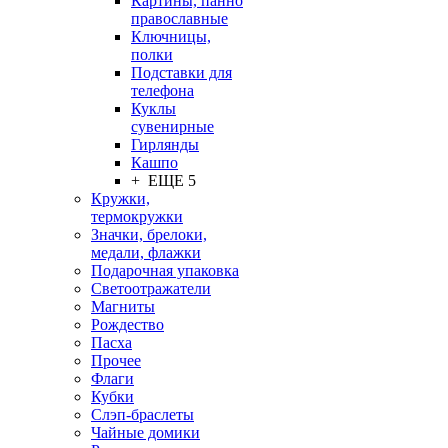
Картины, панно
православные
Ключницы,
полки
Подставки для
телефона
Куклы
сувенирные
Гирлянды
Кашпо
+ ЕЩЕ 5
Кружки,
термокружки
Значки, брелоки,
медали, флажки
Подарочная упаковка
Светоотражатели
Магниты
Рождество
Пасха
Прочее
Флаги
Кубки
Слэп-браслеты
Чайные домики