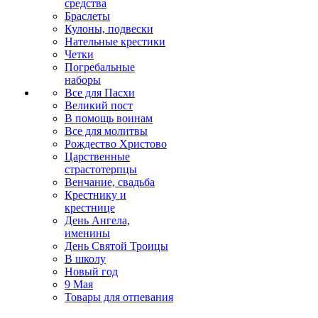
средства
Браслеты
Кулоны, подвески
Нательные крестики
Четки
Погребальные
наборы
Все для Пасхи
Великий пост
В помощь воинам
Все для молитвы
Рождество Христово
Царственные
страстотерпцы
Венчание, свадьба
Крестнику и
крестнице
День Ангела,
именины
День Святой Троицы
В школу
Новый год
9 Мая
Товары для отпевания