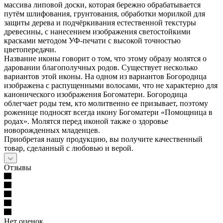
массива липовой доски, которая бережно обрабатывается
путём шлифования, грунтования, обработки морилкой для
защиты дерева и подчёркивания естественной текстуры
древесины, с нанесением изображения светостойкими
красками методом УФ-печати с высокой точностью
цветопередачи.
Название иконы говорит о том, что этому образу молятся о
даровании благополучных родов. Существует несколько
вариантов этой иконы. На одном из вариантов Богородица
изображена с распущенными волосами, что не характерно для
канонического изображения Богоматери. Богородица
облегчает роды тем, кто молитвенно ее призывает, поэтому
роженице подносят всегда икону Богоматери «Помощница в
родах». Молятся перед иконой также о здоровье
новорожденных младенцев.
Приобретая нашу продукцию, вы получите качественный
товар, сделанный с любовью и верой.
Отзывы
Нет оценок