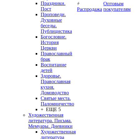
Праздники.
Оптовым
Пост
Распродажа
покупателям
Проповеди.
Духовные
беседы.
Публицистика
Богословие.
История
Церкви
Православный
брак
Воспитание
детей
Здоровье.
Православная
кухня.
Домоводство
Святые места.
Паломничество
+ ЕЩЕ 5
Художественная
литература. Письма.
Мемуары. Дневники
Художественная
литература