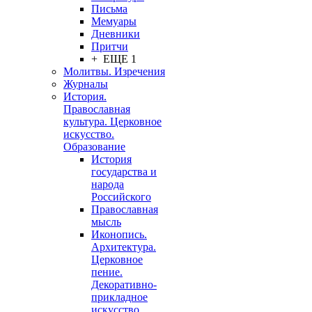
Письма
Мемуары
Дневники
Притчи
+ ЕЩЕ 1
Молитвы. Изречения
Журналы
История.
Православная
культура. Церковное
искусство.
Образование
История
государства и
народа
Российского
Православная
мысль
Иконопись.
Архитектура.
Церковное
пение.
Декоративно-
прикладное
искусство