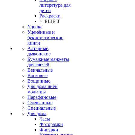
литература для
детей
Раскраски
+ ЕЩЕ 3
Уценка
Уценённые и
букинистические
книги
Алтарные,
дьяконские
Бумажные манжеты
для свечей
Венчальные
Восковые
Вощинные
Для домашней
молитвы
Парафиновые
Смешанные
Специальные
Для дома
Часы
Фоторамки
Фигурки