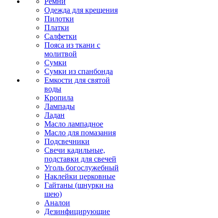
Ремни
Одежда для крещения
Пилотки
Платки
Салфетки
Пояса из ткани с
молитвой
Сумки
Сумки из спанбонда
Емкости для святой
воды
Кропила
Лампады
Ладан
Масло лампадное
Масло для помазания
Подсвечники
Свечи кадильные,
подставки для свечей
Уголь богослужебный
Наклейки церковные
Гайтаны (шнурки на
шею)
Аналои
Дезинфицирующие