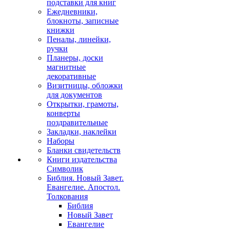
подставки для книг
Ежедневники,
блокноты, записные
книжки
Пеналы, линейки,
ручки
Планеры, доски
магнитные
декоративные
Визитницы, обложки
для документов
Открытки, грамоты,
конверты
поздравительные
Закладки, наклейки
Наборы
Бланки свидетельств
Книги издательства
Символик
Библия. Новый Завет.
Евангелие. Апостол.
Толкования
Библия
Новый Завет
Евангелие