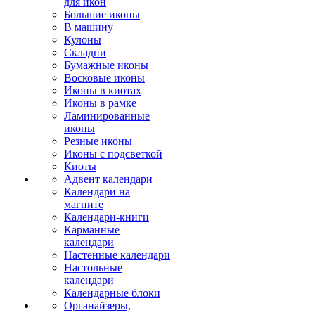
для икон
Большие иконы
В машину
Кулоны
Складни
Бумажные иконы
Восковые иконы
Иконы в киотах
Иконы в рамке
Ламинированные
иконы
Резные иконы
Иконы с подсветкой
Киоты
Адвент календари
Календари на
магните
Календари-книги
Карманные
календари
Настенные календари
Настольные
календари
Календарные блоки
Органайзеры,