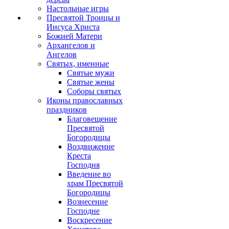
Настольные игры
Пресвятой Троицы и
Иисуса Христа
Божией Матери
Архангелов и
Ангелов
Святых, именные
Святые мужи
Святые жены
Соборы святых
Иконы православных
праздников
Благовещение
Пресвятой
Богородицы
Воздвижение
Креста
Господня
Введение во
храм Пресвятой
Богородицы
Вознесение
Господне
Воскресение