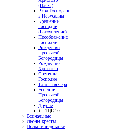
Христово
(Пасха)
Вход Господень
в Иерусалим
Крещение
Господне
(Богоявление)
Преображение
Господне
Рождество
Пресвятой
Богородицы
Рождество
Христово
Сретение
Господне
Тайная вечеря
Успение
Пресвятой
Богородицы
Другие
+ ЕЩЕ 10
Венчальные
Иконы-кресты
Полки и подставки