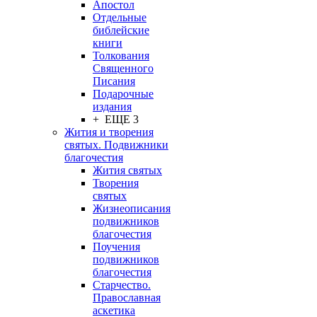
Апостол
Отдельные
библейские
книги
Толкования
Священного
Писания
Подарочные
издания
+ ЕЩЕ 3
Жития и творения
святых. Подвижники
благочестия
Жития святых
Творения
святых
Жизнеописания
подвижников
благочестия
Поучения
подвижников
благочестия
Старчество.
Православная
аскетика