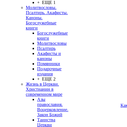
+ ЕЩЕ 1
Молитвословы.
Псалтирь. Акафисты.
Каноны.
Богослужебные
книги
Богослужебные
книги
Молитвословы
Псалтирь
Акафисты и
каноны
Помянники
Подарочные
издания
+ ЕЩЕ 2
Жизнь в Церкви.
Христианин в
современном мире
Азы
православия.
Ка
Воцерковление.
Закон Божий
Таинства
Церкви