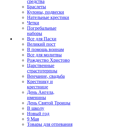
средства
Браслеты
Кулоны, подвески
Нательные крестики
Четки
Погребальные
наборы
Все для Пасхи
Великий пост
В помощь воинам
Все для молитвы
Рождество Христово
Царственные
страстотерпцы
Венчание, свадьба
Крестнику и
крестнице
День Ангела,
именины
День Святой Троицы
В школу
Новый год
9 Мая
Товары для отпевания