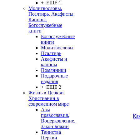
+ ЕЩЕ 1
Молитвословы.
Псалтирь. Акафисты.
Каноны.
Богослужебные
книги
Богослужебные
книги
Молитвословы
Псалтирь
Акафисты и
каноны
Помянники
Подарочные
издания
+ ЕЩЕ 2
Жизнь в Церкви.
Христианин в
современном мире
Азы
православия.
Ка
Воцерковление.
Закон Божий
Таинства
Церкви