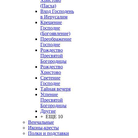
Христово
(Пасха)
Вход Господень
в Иерусалим
Крещение
Господне
(Богоявление)
Преображение
Господне
Рождество
Пресвятой
Богородицы
Рождество
Христово
Сретение
Господне
Тайная вечеря
Успение
Пресвятой
Богородицы
Другие
+ ЕЩЕ 10
Венчальные
Иконы-кресты
Полки и подставки