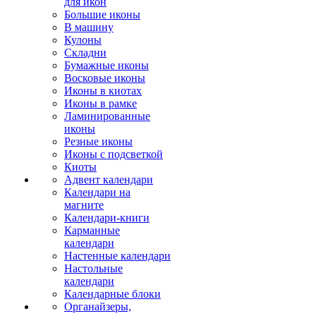
для икон
Большие иконы
В машину
Кулоны
Складни
Бумажные иконы
Восковые иконы
Иконы в киотах
Иконы в рамке
Ламинированные
иконы
Резные иконы
Иконы с подсветкой
Киоты
Адвент календари
Календари на
магните
Календари-книги
Карманные
календари
Настенные календари
Настольные
календари
Календарные блоки
Органайзеры,