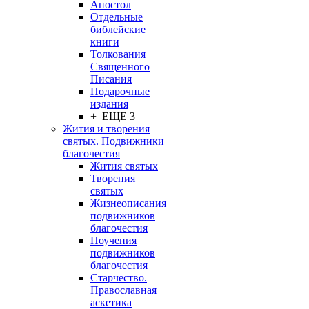
Апостол
Отдельные
библейские
книги
Толкования
Священного
Писания
Подарочные
издания
+ ЕЩЕ 3
Жития и творения
святых. Подвижники
благочестия
Жития святых
Творения
святых
Жизнеописания
подвижников
благочестия
Поучения
подвижников
благочестия
Старчество.
Православная
аскетика