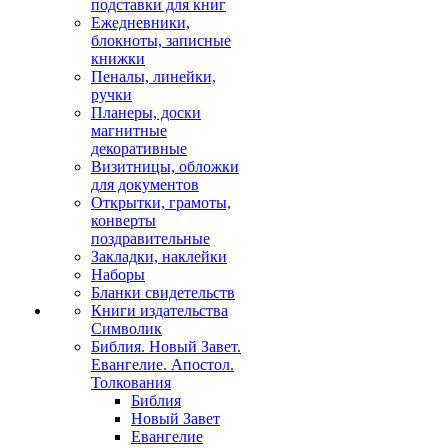
подставки для книг
Ежедневники,
блокноты, записные
книжки
Пеналы, линейки,
ручки
Планеры, доски
магнитные
декоративные
Визитницы, обложки
для документов
Открытки, грамоты,
конверты
поздравительные
Закладки, наклейки
Наборы
Бланки свидетельств
Книги издательства
Символик
Библия. Новый Завет.
Евангелие. Апостол.
Толкования
Библия
Новый Завет
Евангелие