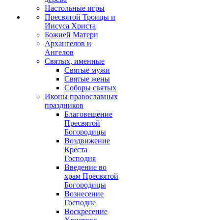
Настольные игры
Пресвятой Троицы и
Иисуса Христа
Божией Матери
Архангелов и
Ангелов
Святых, именные
Святые мужи
Святые жены
Соборы святых
Иконы православных
праздников
Благовещение
Пресвятой
Богородицы
Воздвижение
Креста
Господня
Введение во
храм Пресвятой
Богородицы
Вознесение
Господне
Воскресение