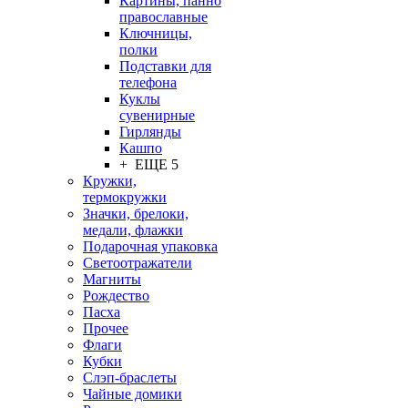
Картины, панно
православные
Ключницы,
полки
Подставки для
телефона
Куклы
сувенирные
Гирлянды
Кашпо
+ ЕЩЕ 5
Кружки,
термокружки
Значки, брелоки,
медали, флажки
Подарочная упаковка
Светоотражатели
Магниты
Рождество
Пасха
Прочее
Флаги
Кубки
Слэп-браслеты
Чайные домики