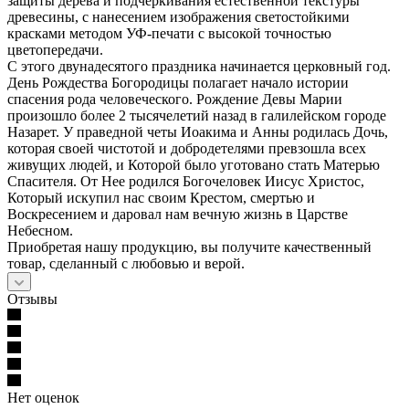
защиты дерева и подчёркивания естественной текстуры
древесины, с нанесением изображения светостойкими
красками методом УФ-печати с высокой точностью
цветопередачи.
С этого двунадесятого праздника начинается церковный год.
День Рождества Богородицы полагает начало истории
спасения рода человеческого. Рождение Девы Марии
произошло более 2 тысячелетий назад в галилейском городе
Назарет. У праведной четы Иоакима и Анны родилась Дочь,
которая своей чистотой и добродетелями превзошла всех
живущих людей, и Которой было уготовано стать Матерью
Спасителя. От Нее родился Богочеловек Иисус Христос,
Который искупил нас своим Крестом, смертью и
Воскресением и даровал нам вечную жизнь в Царстве
Небесном.
Приобретая нашу продукцию, вы получите качественный
товар, сделанный с любовью и верой.
Отзывы
Нет оценок