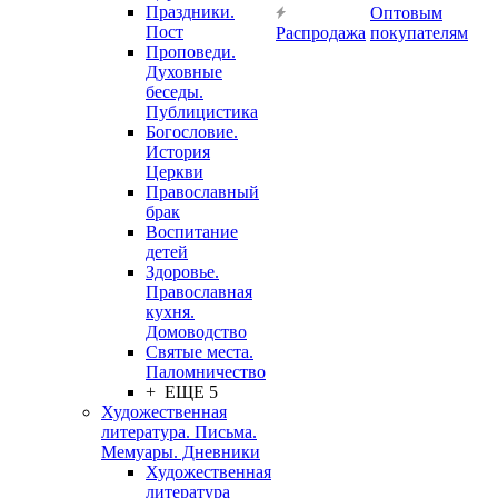
Праздники.
Оптовым
Пост
Распродажа
покупателям
Проповеди.
Духовные
беседы.
Публицистика
Богословие.
История
Церкви
Православный
брак
Воспитание
детей
Здоровье.
Православная
кухня.
Домоводство
Святые места.
Паломничество
+ ЕЩЕ 5
Художественная
литература. Письма.
Мемуары. Дневники
Художественная
литература