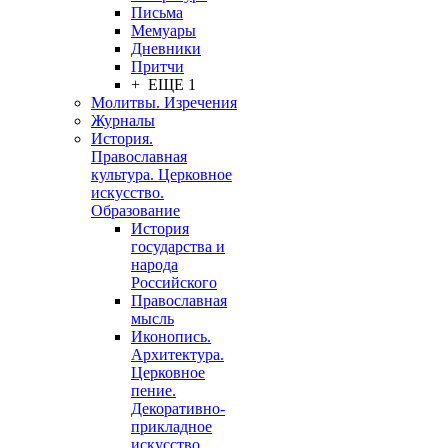
Письма
Мемуары
Дневники
Притчи
+ ЕЩЕ 1
Молитвы. Изречения
Журналы
История.
Православная
культура. Церковное
искусство.
Образование
История
государства и
народа
Российского
Православная
мысль
Иконопись.
Архитектура.
Церковное
пение.
Декоративно-
прикладное
искусство