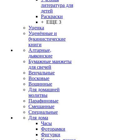
литература для
детей
Раскраски
+ ЕЩЕ 3
Уценка
Уценённые и
букинистические
книги
Алтарные,
дьяконские
Бумажные манжеты
для свечей
Венчальные
Восковые
Вощинные
Для домашней
молитвы
Парафиновые
Смешанные
Специальные
Для дома
Часы
Фоторамки
Фигурки