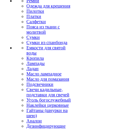
Ремни
Одежда для крещения
Пилотки
Платки
Салфетки
Пояса из ткани с
молитвой
Сумки
Сумки из спанбонда
Емкости для святой
воды
Кропила
Лампады
Ладан
Масло лампадное
Масло для помазания
Подсвечники
Свечи кадильные,
подставки для свечей
Уголь богослужебный
Наклейки церковные
Гайтаны (шнурки на
шею)
Аналои
Дезинфицирующие