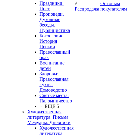
Праздники.
Оптовым
Пост
Распродажа
покупателям
Проповеди.
Духовные
беседы.
Публицистика
Богословие.
История
Церкви
Православный
брак
Воспитание
детей
Здоровье.
Православная
кухня.
Домоводство
Святые места.
Паломничество
+ ЕЩЕ 5
Художественная
литература. Письма.
Мемуары. Дневники
Художественная
литература