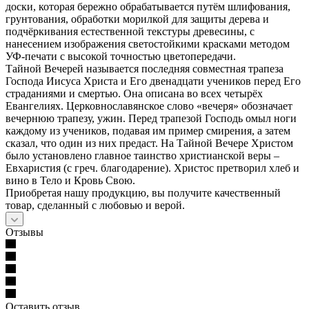
доски, которая бережно обрабатывается путём шлифования,
грунтования, обработки морилкой для защиты дерева и
подчёркивания естественной текстуры древесины, с
нанесением изображения светостойкими красками методом
УФ-печати с высокой точностью цветопередачи.
Тайной Вечерей называется последняя совместная трапеза
Господа Иисуса Христа и Его двенадцати учеников перед Его
страданиями и смертью. Она описана во всех четырёх
Евангелиях. Церковнославянское слово «вечеря» обозначает
вечернюю трапезу, ужин. Перед трапезой Господь омыл ноги
каждому из учеников, подавая им пример смирения, а затем
сказал, что один из них предаст. На Тайной Вечере Христом
было установлено главное таинство христианской веры –
Евхаристия (с греч. благодарение). Христос претворил хлеб и
вино в Тело и Кровь Свою.
Приобретая нашу продукцию, вы получите качественный
товар, сделанный с любовью и верой.
Отзывы
Оставить отзыв