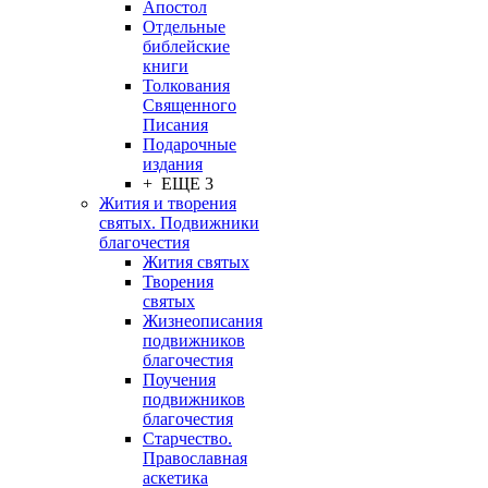
Апостол
Отдельные
библейские
книги
Толкования
Священного
Писания
Подарочные
издания
+ ЕЩЕ 3
Жития и творения
святых. Подвижники
благочестия
Жития святых
Творения
святых
Жизнеописания
подвижников
благочестия
Поучения
подвижников
благочестия
Старчество.
Православная
аскетика