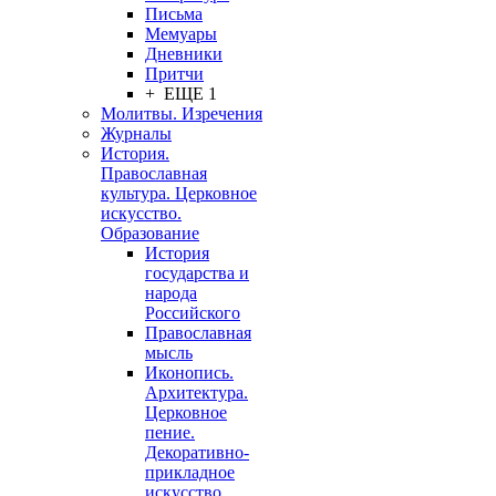
Письма
Мемуары
Дневники
Притчи
+ ЕЩЕ 1
Молитвы. Изречения
Журналы
История.
Православная
культура. Церковное
искусство.
Образование
История
государства и
народа
Российского
Православная
мысль
Иконопись.
Архитектура.
Церковное
пение.
Декоративно-
прикладное
искусство