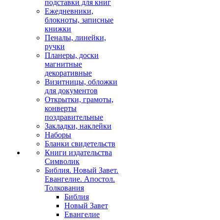
подставки для книг
Ежедневники,
блокноты, записные
книжки
Пеналы, линейки,
ручки
Планеры, доски
магнитные
декоративные
Визитницы, обложки
для документов
Открытки, грамоты,
конверты
поздравительные
Закладки, наклейки
Наборы
Бланки свидетельств
Книги издательства
Символик
Библия. Новый Завет.
Евангелие. Апостол.
Толкования
Библия
Новый Завет
Евангелие