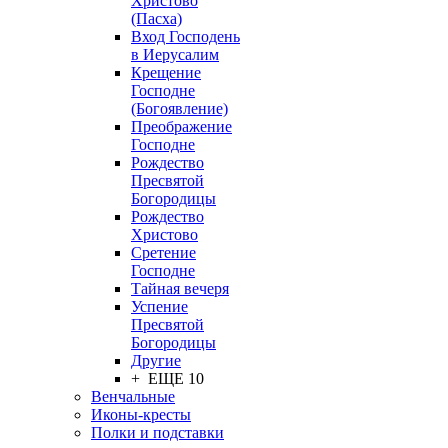
Христово
(Пасха)
Вход Господень
в Иерусалим
Крещение
Господне
(Богоявление)
Преображение
Господне
Рождество
Пресвятой
Богородицы
Рождество
Христово
Сретение
Господне
Тайная вечеря
Успение
Пресвятой
Богородицы
Другие
+ ЕЩЕ 10
Венчальные
Иконы-кресты
Полки и подставки