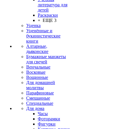
литература для
детей
Раскраски
+ ЕЩЕ 3
Уценка
Уценённые и
букинистические
книги
Алтарные,
дьяконские
Бумажные манжеты
для свечей
Венчальные
Восковые
Вощинные
Для домашней
молитвы
Парафиновые
Смешанные
Специальные
Для дома
Часы
Фоторамки
Фигурки