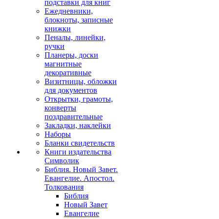
подставки для книг
Ежедневники,
блокноты, записные
книжки
Пеналы, линейки,
ручки
Планеры, доски
магнитные
декоративные
Визитницы, обложки
для документов
Открытки, грамоты,
конверты
поздравительные
Закладки, наклейки
Наборы
Бланки свидетельств
Книги издательства
Символик
Библия. Новый Завет.
Евангелие. Апостол.
Толкования
Библия
Новый Завет
Евангелие