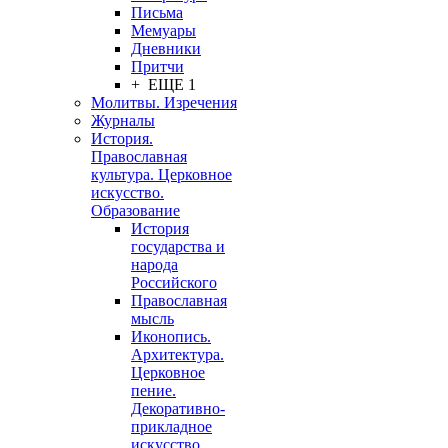
Письма
Мемуары
Дневники
Притчи
+ ЕЩЕ 1
Молитвы. Изречения
Журналы
История.
Православная
культура. Церковное
искусство.
Образование
История
государства и
народа
Российского
Православная
мысль
Иконопись.
Архитектура.
Церковное
пение.
Декоративно-
прикладное
искусство