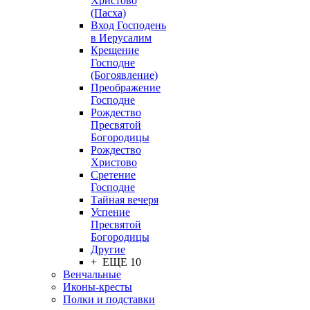
Христово
(Пасха)
Вход Господень
в Иерусалим
Крещение
Господне
(Богоявление)
Преображение
Господне
Рождество
Пресвятой
Богородицы
Рождество
Христово
Сретение
Господне
Тайная вечеря
Успение
Пресвятой
Богородицы
Другие
+ ЕЩЕ 10
Венчальные
Иконы-кресты
Полки и подставки