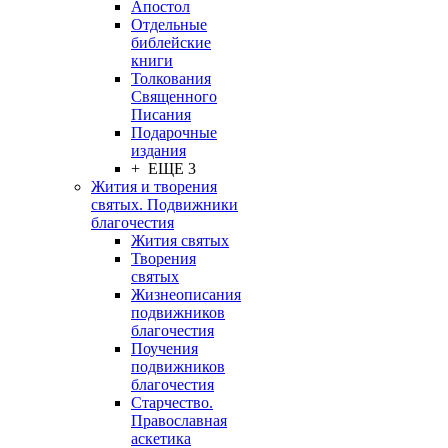
Апостол
Отдельные
библейские
книги
Толкования
Священного
Писания
Подарочные
издания
+ ЕЩЕ 3
Жития и творения
святых. Подвижники
благочестия
Жития святых
Творения
святых
Жизнеописания
подвижников
благочестия
Поучения
подвижников
благочестия
Старчество.
Православная
аскетика