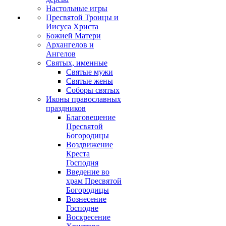
Настольные игры
Пресвятой Троицы и
Иисуса Христа
Божией Матери
Архангелов и
Ангелов
Святых, именные
Святые мужи
Святые жены
Соборы святых
Иконы православных
праздников
Благовещение
Пресвятой
Богородицы
Воздвижение
Креста
Господня
Введение во
храм Пресвятой
Богородицы
Вознесение
Господне
Воскресение