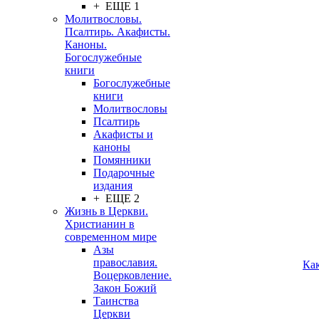
+ ЕЩЕ 1
Молитвословы.
Псалтирь. Акафисты.
Каноны.
Богослужебные
книги
Богослужебные
книги
Молитвословы
Псалтирь
Акафисты и
каноны
Помянники
Подарочные
издания
+ ЕЩЕ 2
Жизнь в Церкви.
Христианин в
современном мире
Азы
православия.
Ка
Воцерковление.
Закон Божий
Таинства
Церкви