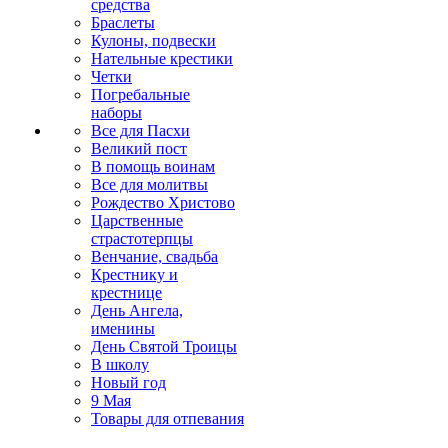
средства
Браслеты
Кулоны, подвески
Нательные крестики
Четки
Погребальные
наборы
Все для Пасхи
Великий пост
В помощь воинам
Все для молитвы
Рождество Христово
Царственные
страстотерпцы
Венчание, свадьба
Крестнику и
крестнице
День Ангела,
именины
День Святой Троицы
В школу
Новый год
9 Мая
Товары для отпевания