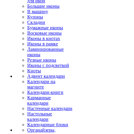
для икон
Большие иконы
В машину
Кулоны
Складни
Бумажные иконы
Восковые иконы
Иконы в киотах
Иконы в рамке
Ламинированные
иконы
Резные иконы
Иконы с подсветкой
Киоты
Адвент календари
Календари на
магните
Календари-книги
Карманные
календари
Настенные календари
Настольные
календари
Календарные блоки
Органайзеры,