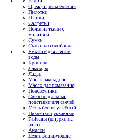
Ремни
Одежда для крещения
Пилотки
Платки
Салфетки
Пояса из ткани с
молитвой
Сумки
Сумки из спанбонда
Емкости для святой
воды
Кропила
Лампады
Ладан
Масло лампадное
Масло для помазания
Подсвечники
Свечи кадильные,
подставки для свечей
Уголь богослужебный
Наклейки церковные
Гайтаны (шнурки на
шею)
Аналои
Дезинфицирующие