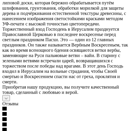
липовой доски, которая бережно обрабатывается путём
шлифования, грунтования, обработки морилкой для защиты
дерева и подчёркивания естественной текстуры древесины, с
нанесением изображения светостойкими красками методом
УФ-печати с высокой точностью цветопередачи.
Торжественный вход Господень в Иерусалим празднуется
Православной Церковью в последнее воскресенье перед
светлым праздником Пасхи. Это — один из 12 главных
праздников. Он также называется Вербным Воскресеньем, так
как во время всенощного бдения освящаются ветки вербы,
заменяющие на Руси пальмовые ветви – вайи. В старину с
зелеными ветвями встречали царей, возвращавшихся с
торжеством после победы над врагами. В этот день Господь
входил в Иерусалим на вольные страдания, чтобы Своей
смертью и Воскресением спасти нас от греха, проклятия и
смерти.
Приобретая нашу продукцию, вы получите качественный
товар, сделанный с любовью и верой.
Отзывы