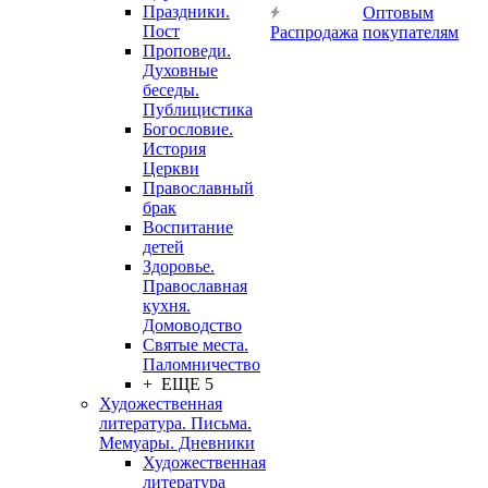
Праздники.
Оптовым
Пост
Распродажа
покупателям
Проповеди.
Духовные
беседы.
Публицистика
Богословие.
История
Церкви
Православный
брак
Воспитание
детей
Здоровье.
Православная
кухня.
Домоводство
Святые места.
Паломничество
+ ЕЩЕ 5
Художественная
литература. Письма.
Мемуары. Дневники
Художественная
литература