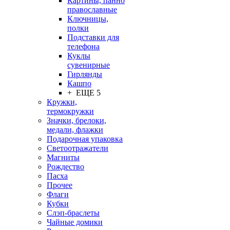
Картины, панно
православные
Ключницы,
полки
Подставки для
телефона
Куклы
сувенирные
Гирлянды
Кашпо
+ ЕЩЕ 5
Кружки,
термокружки
Значки, брелоки,
медали, флажки
Подарочная упаковка
Светоотражатели
Магниты
Рождество
Пасха
Прочее
Флаги
Кубки
Слэп-браслеты
Чайные домики